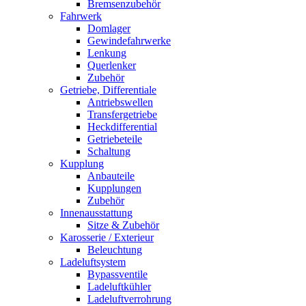
Bremsenzubehör
Fahrwerk
Domlager
Gewindefahrwerke
Lenkung
Querlenker
Zubehör
Getriebe, Differentiale
Antriebswellen
Transfergetriebe
Heckdifferential
Getriebeteile
Schaltung
Kupplung
Anbauteile
Kupplungen
Zubehör
Innenausstattung
Sitze & Zubehör
Karosserie / Exterieur
Beleuchtung
Ladeluftsystem
Bypassventile
Ladeluftkühler
Ladeluftverrohrung