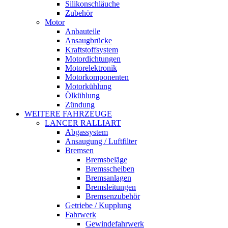
Silikonschläuche
Zubehör
Motor
Anbauteile
Ansaugbrücke
Kraftstoffsystem
Motordichtungen
Motorelektronik
Motorkomponenten
Motorkühlung
Ölkühlung
Zündung
WEITERE FAHRZEUGE
LANCER RALLIART
Abgassystem
Ansaugung / Luftfilter
Bremsen
Bremsbeläge
Bremsscheiben
Bremsanlagen
Bremsleitungen
Bremsenzubehör
Getriebe / Kupplung
Fahrwerk
Gewindefahrwerk