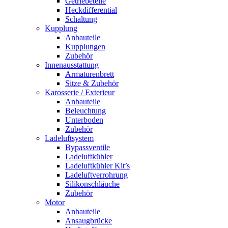
Getriebeteile
Heckdifferential
Schaltung
Kupplung
Anbauteile
Kupplungen
Zubehör
Innenausstattung
Armaturenbrett
Sitze & Zubehör
Karosserie / Exterieur
Anbauteile
Beleuchtung
Unterboden
Zubehör
Ladeluftsystem
Bypassventile
Ladeluftkühler
Ladeluftkühler Kit’s
Ladeluftverrohrung
Silikonschläuche
Zubehör
Motor
Anbauteile
Ansaugbrücke