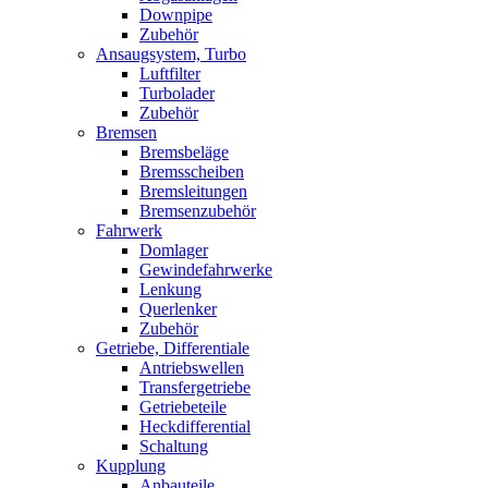
Downpipe
Zubehör
Ansaugsystem, Turbo
Luftfilter
Turbolader
Zubehör
Bremsen
Bremsbeläge
Bremsscheiben
Bremsleitungen
Bremsenzubehör
Fahrwerk
Domlager
Gewindefahrwerke
Lenkung
Querlenker
Zubehör
Getriebe, Differentiale
Antriebswellen
Transfergetriebe
Getriebeteile
Heckdifferential
Schaltung
Kupplung
Anbauteile