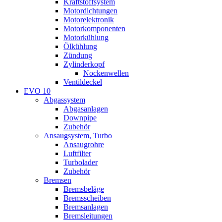
Kraftstoffsystem
Motordichtungen
Motorelektronik
Motorkomponenten
Motorkühlung
Ölkühlung
Zündung
Zylinderkopf
Nockenwellen
Ventildeckel
EVO 10
Abgassystem
Abgasanlagen
Downpipe
Zubehör
Ansaugsystem, Turbo
Ansaugrohre
Luftfilter
Turbolader
Zubehör
Bremsen
Bremsbeläge
Bremsscheiben
Bremsanlagen
Bremsleitungen