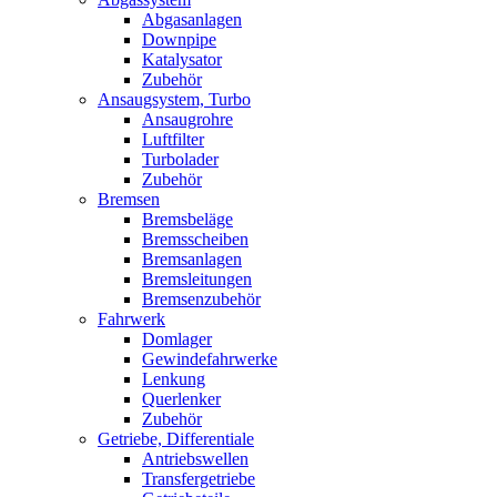
Abgasanlagen
Downpipe
Katalysator
Zubehör
Ansaugsystem, Turbo
Ansaugrohre
Luftfilter
Turbolader
Zubehör
Bremsen
Bremsbeläge
Bremsscheiben
Bremsanlagen
Bremsleitungen
Bremsenzubehör
Fahrwerk
Domlager
Gewindefahrwerke
Lenkung
Querlenker
Zubehör
Getriebe, Differentiale
Antriebswellen
Transfergetriebe