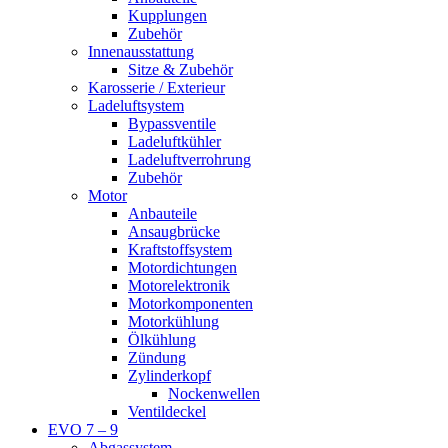
Kupplungen
Zubehör
Innenausstattung
Sitze & Zubehör
Karosserie / Exterieur
Ladeluftsystem
Bypassventile
Ladeluftkühler
Ladeluftverrohrung
Zubehör
Motor
Anbauteile
Ansaugbrücke
Kraftstoffsystem
Motordichtungen
Motorelektronik
Motorkomponenten
Motorkühlung
Ölkühlung
Zündung
Zylinderkopf
Nockenwellen
Ventildeckel
EVO 7 – 9
Abgassystem