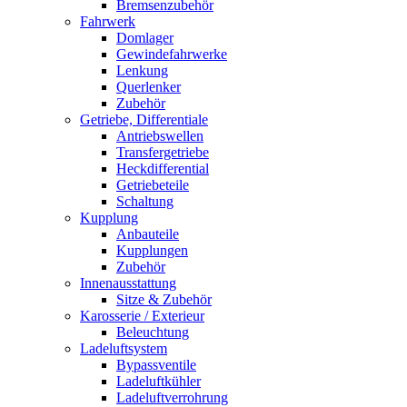
Bremsenzubehör
Fahrwerk
Domlager
Gewindefahrwerke
Lenkung
Querlenker
Zubehör
Getriebe, Differentiale
Antriebswellen
Transfergetriebe
Heckdifferential
Getriebeteile
Schaltung
Kupplung
Anbauteile
Kupplungen
Zubehör
Innenausstattung
Sitze & Zubehör
Karosserie / Exterieur
Beleuchtung
Ladeluftsystem
Bypassventile
Ladeluftkühler
Ladeluftverrohrung