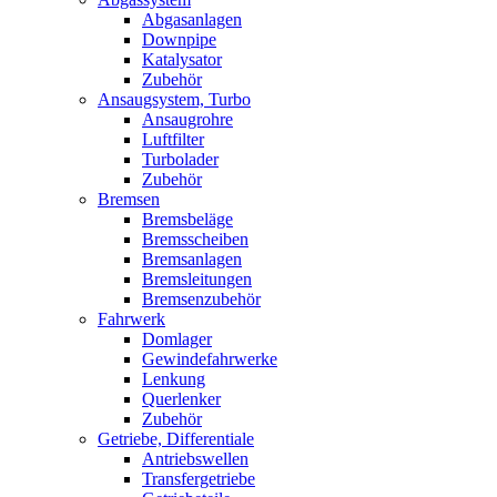
Abgasanlagen
Downpipe
Katalysator
Zubehör
Ansaugsystem, Turbo
Ansaugrohre
Luftfilter
Turbolader
Zubehör
Bremsen
Bremsbeläge
Bremsscheiben
Bremsanlagen
Bremsleitungen
Bremsenzubehör
Fahrwerk
Domlager
Gewindefahrwerke
Lenkung
Querlenker
Zubehör
Getriebe, Differentiale
Antriebswellen
Transfergetriebe