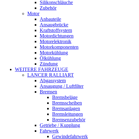
Silikonschläuche
Zubehör
Motor
Anbauteile
Ansaugbrücke
Kraftstoffsystem
Motordichtungen
Motorelektronik
Motorkomponenten
Motorkühlung
Ölkühlung
Zündung
WEITERE FAHRZEUGE
LANCER RALLIART
Abgassystem
Ansaugung / Luftfilter
Bremsen
Bremsbeläge
Bremsscheiben
Bremsanlagen
Bremsleitungen
Bremsenzubehör
Getriebe / Kupplung
Fahrwerk
Gewindefahrwerk