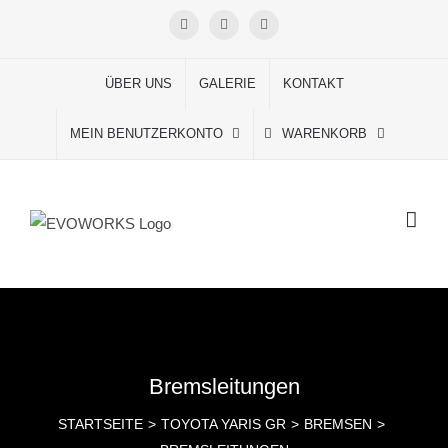
Skip
FACEBOOK
INSTAGRAM
YOUTUBE
to
content
ÜBER UNS
GALERIE
KONTAKT
MEIN BENUTZERKONTO
WARENKORB
Bremsleitungen
STARTSEITE
TOYOTA YARIS GR
BREMSEN