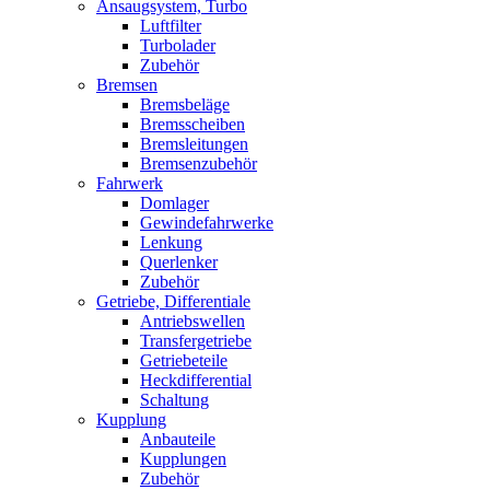
Ansaugsystem, Turbo
Luftfilter
Turbolader
Zubehör
Bremsen
Bremsbeläge
Bremsscheiben
Bremsleitungen
Bremsenzubehör
Fahrwerk
Domlager
Gewindefahrwerke
Lenkung
Querlenker
Zubehör
Getriebe, Differentiale
Antriebswellen
Transfergetriebe
Getriebeteile
Heckdifferential
Schaltung
Kupplung
Anbauteile
Kupplungen
Zubehör