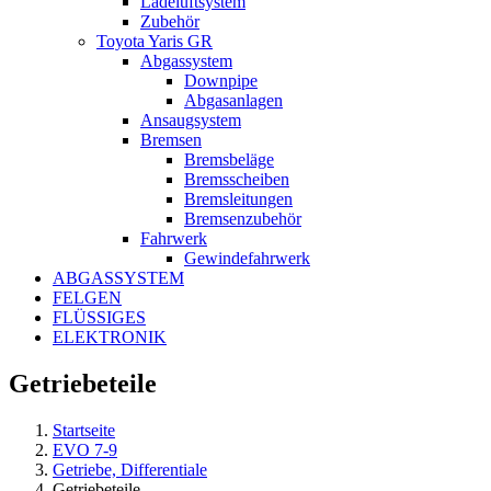
Ladeluftsystem
Zubehör
Toyota Yaris GR
Abgassystem
Downpipe
Abgasanlagen
Ansaugsystem
Bremsen
Bremsbeläge
Bremsscheiben
Bremsleitungen
Bremsenzubehör
Fahrwerk
Gewindefahrwerk
ABGASSYSTEM
FELGEN
FLÜSSIGES
ELEKTRONIK
Getriebeteile
Startseite
EVO 7-9
Getriebe, Differentiale
Getriebeteile