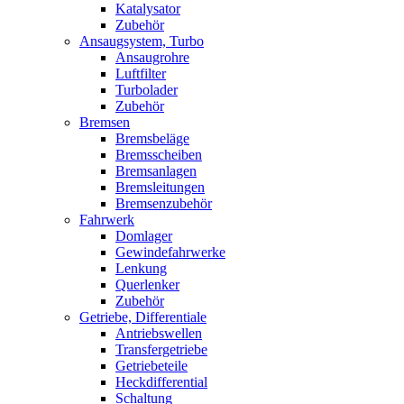
Katalysator
Zubehör
Ansaugsystem, Turbo
Ansaugrohre
Luftfilter
Turbolader
Zubehör
Bremsen
Bremsbeläge
Bremsscheiben
Bremsanlagen
Bremsleitungen
Bremsenzubehör
Fahrwerk
Domlager
Gewindefahrwerke
Lenkung
Querlenker
Zubehör
Getriebe, Differentiale
Antriebswellen
Transfergetriebe
Getriebeteile
Heckdifferential
Schaltung