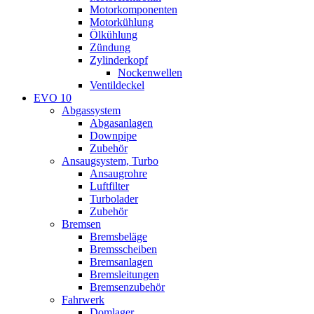
Motorkomponenten
Motorkühlung
Ölkühlung
Zündung
Zylinderkopf
Nockenwellen
Ventildeckel
EVO 10
Abgassystem
Abgasanlagen
Downpipe
Zubehör
Ansaugsystem, Turbo
Ansaugrohre
Luftfilter
Turbolader
Zubehör
Bremsen
Bremsbeläge
Bremsscheiben
Bremsanlagen
Bremsleitungen
Bremsenzubehör
Fahrwerk
Domlager