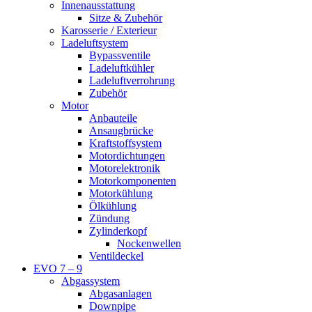
Innenausstattung
Sitze & Zubehör
Karosserie / Exterieur
Ladeluftsystem
Bypassventile
Ladeluftkühler
Ladeluftverrohrung
Zubehör
Motor
Anbauteile
Ansaugbrücke
Kraftstoffsystem
Motordichtungen
Motorelektronik
Motorkomponenten
Motorkühlung
Ölkühlung
Zündung
Zylinderkopf
Nockenwellen
Ventildeckel
EVO 7 – 9
Abgassystem
Abgasanlagen
Downpipe