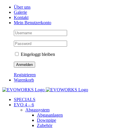
Skip
Facebook
Instagram
YouTube
Über uns
to
Galerie
content
Kontakt
Mein Benutzerkonto
Eingeloggt bleiben
Registrieren
Warenkorb
SPECIALS
EVO 4 – 6
Abgassystem
Abgasanlagen
Downpipe
Zubehör