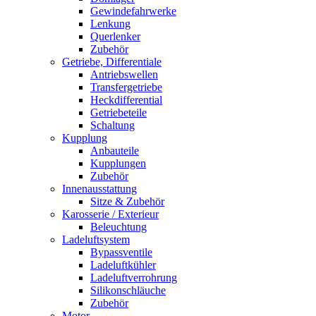
Gewindefahrwerke
Lenkung
Querlenker
Zubehör
Getriebe, Differentiale
Antriebswellen
Transfergetriebe
Heckdifferential
Getriebeteile
Schaltung
Kupplung
Anbauteile
Kupplungen
Zubehör
Innenausstattung
Sitze & Zubehör
Karosserie / Exterieur
Beleuchtung
Ladeluftsystem
Bypassventile
Ladeluftkühler
Ladeluftverrohrung
Silikonschläuche
Zubehör
Motor