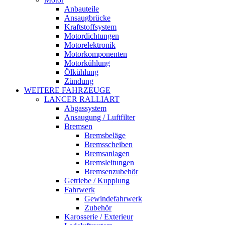
Anbauteile
Ansaugbrücke
Kraftstoffsystem
Motordichtungen
Motorelektronik
Motorkomponenten
Motorkühlung
Ölkühlung
Zündung
WEITERE FAHRZEUGE
LANCER RALLIART
Abgassystem
Ansaugung / Luftfilter
Bremsen
Bremsbeläge
Bremsscheiben
Bremsanlagen
Bremsleitungen
Bremsenzubehör
Getriebe / Kupplung
Fahrwerk
Gewindefahrwerk
Zubehör
Karosserie / Exterieur