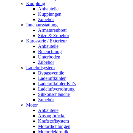
Kupplung
Anbauteile
Kupplungen
Zubehör
Innenausstattung
Armaturenbrett
Sitze & Zubehör
Karosserie / Exterieur
Anbauteile
Beleuchtung
Unterboden
Zubehör
Ladeluftsystem
Bypassventile
Ladeluftkühler
Ladeluftkühler Kit’s
Ladeluftverrohrung
Silikonschläuche
Zubehör
Motor
Anbauteile
Ansaugbrücke
Kraftstoffsystem
Motordichtungen
Motorelektronik