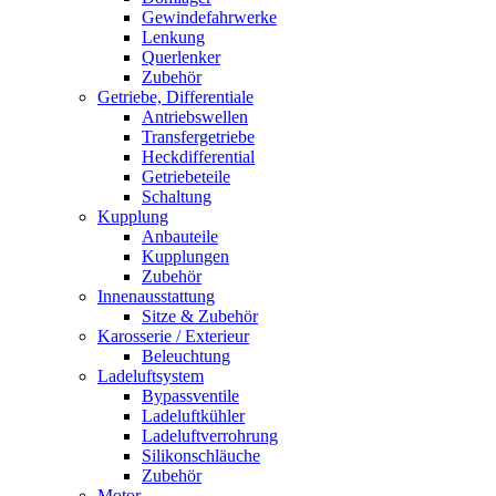
Gewindefahrwerke
Lenkung
Querlenker
Zubehör
Getriebe, Differentiale
Antriebswellen
Transfergetriebe
Heckdifferential
Getriebeteile
Schaltung
Kupplung
Anbauteile
Kupplungen
Zubehör
Innenausstattung
Sitze & Zubehör
Karosserie / Exterieur
Beleuchtung
Ladeluftsystem
Bypassventile
Ladeluftkühler
Ladeluftverrohrung
Silikonschläuche
Zubehör
Motor