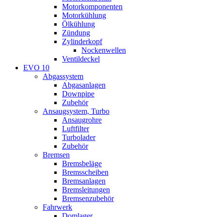
Motorkomponenten
Motorkühlung
Ölkühlung
Zündung
Zylinderkopf
Nockenwellen
Ventildeckel
EVO 10
Abgassystem
Abgasanlagen
Downpipe
Zubehör
Ansaugsystem, Turbo
Ansaugrohre
Luftfilter
Turbolader
Zubehör
Bremsen
Bremsbeläge
Bremsscheiben
Bremsanlagen
Bremsleitungen
Bremsenzubehör
Fahrwerk
Domlager