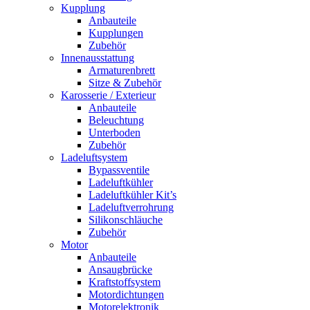
Kupplung
Anbauteile
Kupplungen
Zubehör
Innenausstattung
Armaturenbrett
Sitze & Zubehör
Karosserie / Exterieur
Anbauteile
Beleuchtung
Unterboden
Zubehör
Ladeluftsystem
Bypassventile
Ladeluftkühler
Ladeluftkühler Kit’s
Ladeluftverrohrung
Silikonschläuche
Zubehör
Motor
Anbauteile
Ansaugbrücke
Kraftstoffsystem
Motordichtungen
Motorelektronik