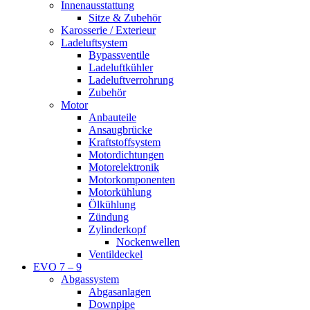
Innenausstattung
Sitze & Zubehör
Karosserie / Exterieur
Ladeluftsystem
Bypassventile
Ladeluftkühler
Ladeluftverrohrung
Zubehör
Motor
Anbauteile
Ansaugbrücke
Kraftstoffsystem
Motordichtungen
Motorelektronik
Motorkomponenten
Motorkühlung
Ölkühlung
Zündung
Zylinderkopf
Nockenwellen
Ventildeckel
EVO 7 – 9
Abgassystem
Abgasanlagen
Downpipe