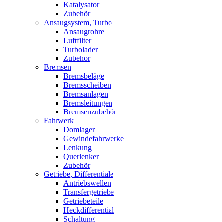
Katalysator
Zubehör
Ansaugsystem, Turbo
Ansaugrohre
Luftfilter
Turbolader
Zubehör
Bremsen
Bremsbeläge
Bremsscheiben
Bremsanlagen
Bremsleitungen
Bremsenzubehör
Fahrwerk
Domlager
Gewindefahrwerke
Lenkung
Querlenker
Zubehör
Getriebe, Differentiale
Antriebswellen
Transfergetriebe
Getriebeteile
Heckdifferential
Schaltung