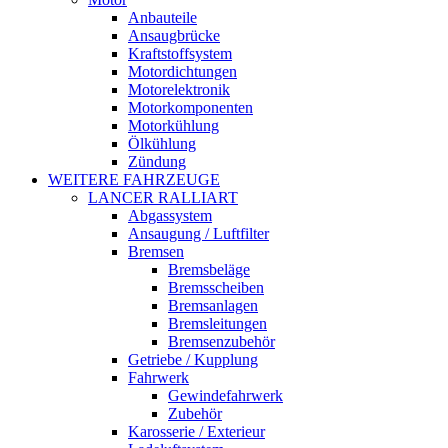
Anbauteile
Ansaugbrücke
Kraftstoffsystem
Motordichtungen
Motorelektronik
Motorkomponenten
Motorkühlung
Ölkühlung
Zündung
WEITERE FAHRZEUGE
LANCER RALLIART
Abgassystem
Ansaugung / Luftfilter
Bremsen
Bremsbeläge
Bremsscheiben
Bremsanlagen
Bremsleitungen
Bremsenzubehör
Getriebe / Kupplung
Fahrwerk
Gewindefahrwerk
Zubehör
Karosserie / Exterieur