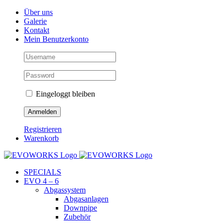
Skip
Facebook
Instagram
YouTube
Über uns
to
Galerie
content
Kontakt
Mein Benutzerkonto
Eingeloggt bleiben
Registrieren
Warenkorb
SPECIALS
EVO 4 – 6
Abgassystem
Abgasanlagen
Downpipe
Zubehör