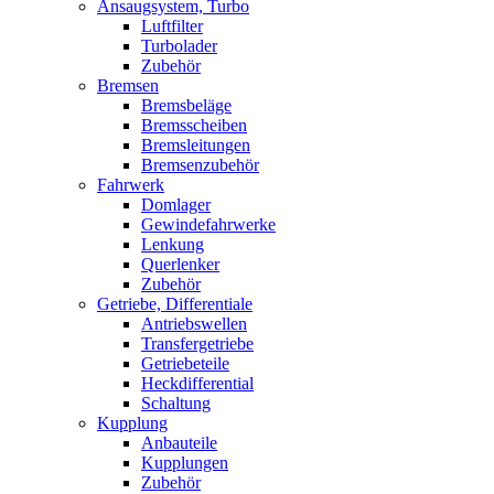
Ansaugsystem, Turbo
Luftfilter
Turbolader
Zubehör
Bremsen
Bremsbeläge
Bremsscheiben
Bremsleitungen
Bremsenzubehör
Fahrwerk
Domlager
Gewindefahrwerke
Lenkung
Querlenker
Zubehör
Getriebe, Differentiale
Antriebswellen
Transfergetriebe
Getriebeteile
Heckdifferential
Schaltung
Kupplung
Anbauteile
Kupplungen
Zubehör