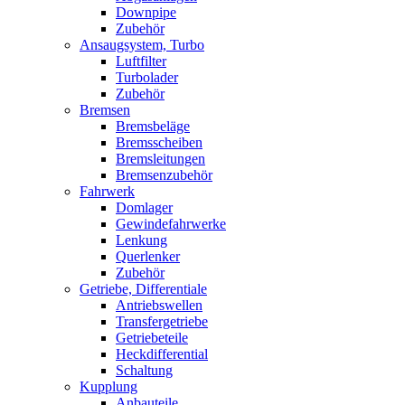
Downpipe
Zubehör
Ansaugsystem, Turbo
Luftfilter
Turbolader
Zubehör
Bremsen
Bremsbeläge
Bremsscheiben
Bremsleitungen
Bremsenzubehör
Fahrwerk
Domlager
Gewindefahrwerke
Lenkung
Querlenker
Zubehör
Getriebe, Differentiale
Antriebswellen
Transfergetriebe
Getriebeteile
Heckdifferential
Schaltung
Kupplung
Anbauteile