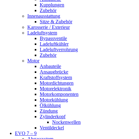
Kupplungen
Zubehör
Innenausstattung
Sitze & Zubehör
Karosserie / Exterieur
Ladeluftsystem
Bypassventile
Ladeluftkühler
Ladeluftverrohrung
Zubehör
Motor
Anbauteile
Ansaugbrücke
Kraftstoffsystem
Motordichtungen
Motorelektronik
Motorkomponenten
Motorkühlung
Ölkühlung
Zündung
Zylinderkopf
Nockenwellen
Ventildeckel
EVO 7 – 9
Abgassystem