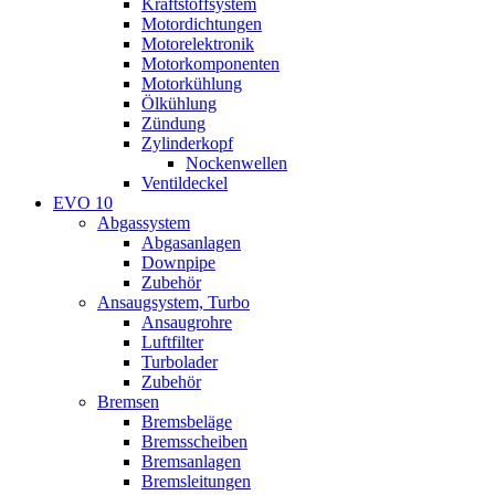
Kraftstoffsystem
Motordichtungen
Motorelektronik
Motorkomponenten
Motorkühlung
Ölkühlung
Zündung
Zylinderkopf
Nockenwellen
Ventildeckel
EVO 10
Abgassystem
Abgasanlagen
Downpipe
Zubehör
Ansaugsystem, Turbo
Ansaugrohre
Luftfilter
Turbolader
Zubehör
Bremsen
Bremsbeläge
Bremsscheiben
Bremsanlagen
Bremsleitungen