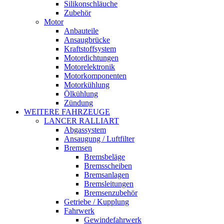
Silikonschläuche
Zubehör
Motor
Anbauteile
Ansaugbrücke
Kraftstoffsystem
Motordichtungen
Motorelektronik
Motorkomponenten
Motorkühlung
Ölkühlung
Zündung
WEITERE FAHRZEUGE
LANCER RALLIART
Abgassystem
Ansaugung / Luftfilter
Bremsen
Bremsbeläge
Bremsscheiben
Bremsanlagen
Bremsleitungen
Bremsenzubehör
Getriebe / Kupplung
Fahrwerk
Gewindefahrwerk