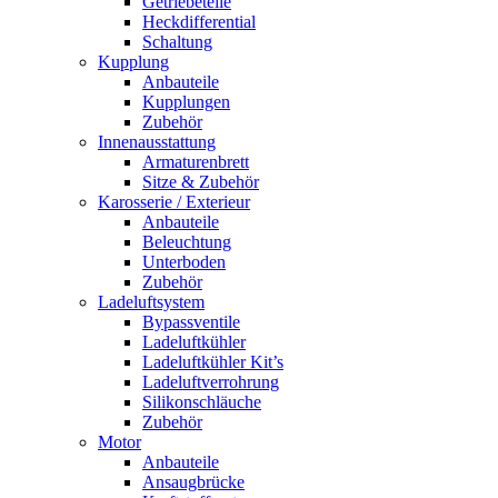
Getriebeteile
Heckdifferential
Schaltung
Kupplung
Anbauteile
Kupplungen
Zubehör
Innenausstattung
Armaturenbrett
Sitze & Zubehör
Karosserie / Exterieur
Anbauteile
Beleuchtung
Unterboden
Zubehör
Ladeluftsystem
Bypassventile
Ladeluftkühler
Ladeluftkühler Kit’s
Ladeluftverrohrung
Silikonschläuche
Zubehör
Motor
Anbauteile
Ansaugbrücke