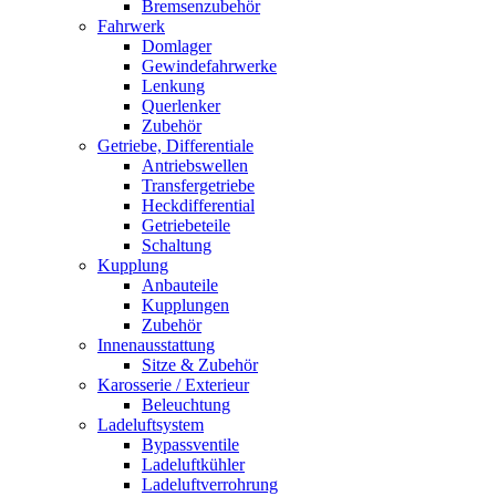
Bremsenzubehör
Fahrwerk
Domlager
Gewindefahrwerke
Lenkung
Querlenker
Zubehör
Getriebe, Differentiale
Antriebswellen
Transfergetriebe
Heckdifferential
Getriebeteile
Schaltung
Kupplung
Anbauteile
Kupplungen
Zubehör
Innenausstattung
Sitze & Zubehör
Karosserie / Exterieur
Beleuchtung
Ladeluftsystem
Bypassventile
Ladeluftkühler
Ladeluftverrohrung