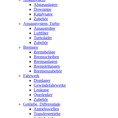
Abgasanlagen
Downpipe
Katalysator
Zubehör
Ansaugsystem, Turbo
Ansaugrohre
Luftfilter
Turbolader
Zubehör
Bremsen
Bremsbeläge
Bremsscheiben
Bremsanlagen
Bremsleitungen
Bremsenzubehör
Fahrwerk
Domlager
Gewindefahrwerke
Lenkung
Querlenker
Zubehör
Getriebe, Differentiale
Antriebswellen
Transfergetriebe