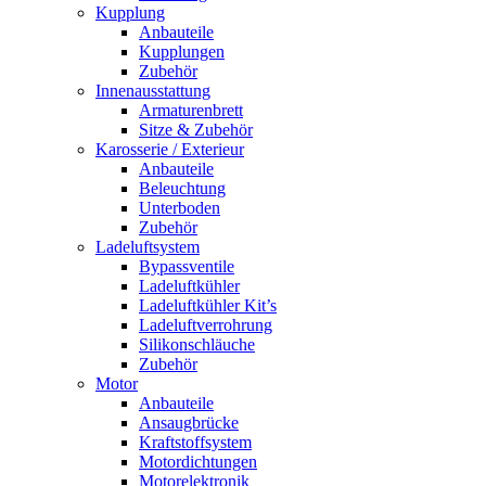
Kupplung
Anbauteile
Kupplungen
Zubehör
Innenausstattung
Armaturenbrett
Sitze & Zubehör
Karosserie / Exterieur
Anbauteile
Beleuchtung
Unterboden
Zubehör
Ladeluftsystem
Bypassventile
Ladeluftkühler
Ladeluftkühler Kit’s
Ladeluftverrohrung
Silikonschläuche
Zubehör
Motor
Anbauteile
Ansaugbrücke
Kraftstoffsystem
Motordichtungen
Motorelektronik