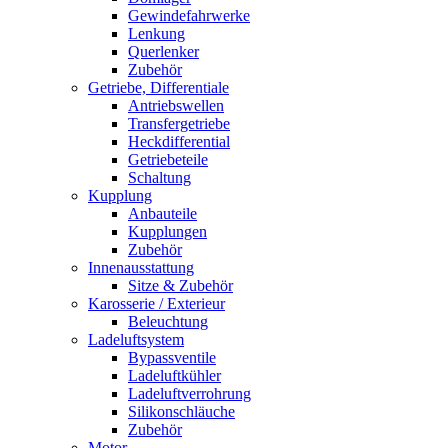
Gewindefahrwerke
Lenkung
Querlenker
Zubehör
Getriebe, Differentiale
Antriebswellen
Transfergetriebe
Heckdifferential
Getriebeteile
Schaltung
Kupplung
Anbauteile
Kupplungen
Zubehör
Innenausstattung
Sitze & Zubehör
Karosserie / Exterieur
Beleuchtung
Ladeluftsystem
Bypassventile
Ladeluftkühler
Ladeluftverrohrung
Silikonschläuche
Zubehör
Motor