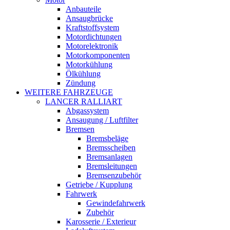
Anbauteile
Ansaugbrücke
Kraftstoffsystem
Motordichtungen
Motorelektronik
Motorkomponenten
Motorkühlung
Ölkühlung
Zündung
WEITERE FAHRZEUGE
LANCER RALLIART
Abgassystem
Ansaugung / Luftfilter
Bremsen
Bremsbeläge
Bremsscheiben
Bremsanlagen
Bremsleitungen
Bremsenzubehör
Getriebe / Kupplung
Fahrwerk
Gewindefahrwerk
Zubehör
Karosserie / Exterieur