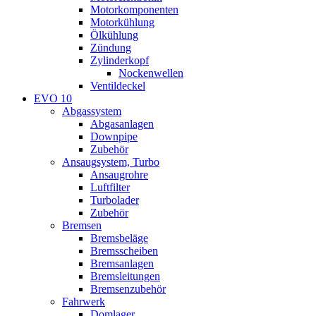
Motorkomponenten
Motorkühlung
Ölkühlung
Zündung
Zylinderkopf
Nockenwellen
Ventildeckel
EVO 10
Abgassystem
Abgasanlagen
Downpipe
Zubehör
Ansaugsystem, Turbo
Ansaugrohre
Luftfilter
Turbolader
Zubehör
Bremsen
Bremsbeläge
Bremsscheiben
Bremsanlagen
Bremsleitungen
Bremsenzubehör
Fahrwerk
Domlager