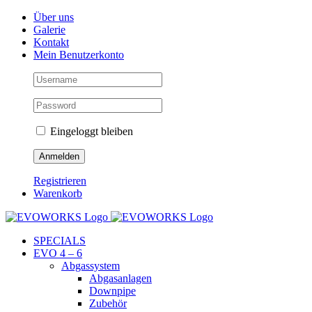
Skip
Facebook
Instagram
YouTube
Über uns
to
Galerie
content
Kontakt
Mein Benutzerkonto
Eingeloggt bleiben
Registrieren
Warenkorb
SPECIALS
EVO 4 – 6
Abgassystem
Abgasanlagen
Downpipe
Zubehör