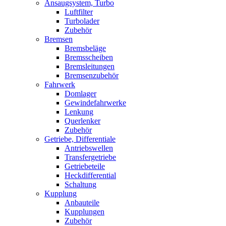
Ansaugsystem, Turbo
Luftfilter
Turbolader
Zubehör
Bremsen
Bremsbeläge
Bremsscheiben
Bremsleitungen
Bremsenzubehör
Fahrwerk
Domlager
Gewindefahrwerke
Lenkung
Querlenker
Zubehör
Getriebe, Differentiale
Antriebswellen
Transfergetriebe
Getriebeteile
Heckdifferential
Schaltung
Kupplung
Anbauteile
Kupplungen
Zubehör