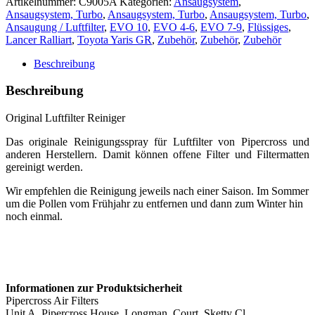
Artikelnummer:
C9005A
Kategorien:
Ansaugsystem
,
Ansaugsystem, Turbo
,
Ansaugsystem, Turbo
,
Ansaugsystem, Turbo
,
Ansaugung / Luftfilter
,
EVO 10
,
EVO 4-6
,
EVO 7-9
,
Flüssiges
,
Lancer Ralliart
,
Toyota Yaris GR
,
Zubehör
,
Zubehör
,
Zubehör
Beschreibung
Beschreibung
Original Luftfilter Reiniger
Das originale Reinigungsspray für Luftfilter von Pipercross und
anderen Herstellern. Damit können offene Filter und Filtermatten
gereinigt werden.
Wir empfehlen die Reinigung jeweils nach einer Saison. Im Sommer
um die Pollen vom Frühjahr zu entfernen und dann zum Winter hin
noch einmal.
Informationen zur Produktsicherheit
Pipercross Air Filters
Unit A, Pipercross House, Longman, Court, Sketty Cl,