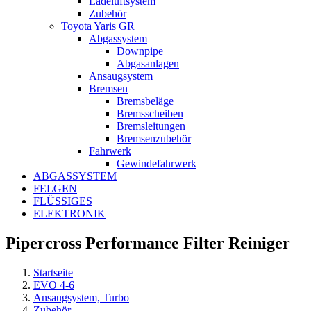
Ladeluftsystem
Zubehör
Toyota Yaris GR
Abgassystem
Downpipe
Abgasanlagen
Ansaugsystem
Bremsen
Bremsbeläge
Bremsscheiben
Bremsleitungen
Bremsenzubehör
Fahrwerk
Gewindefahrwerk
ABGASSYSTEM
FELGEN
FLÜSSIGES
ELEKTRONIK
Pipercross Performance Filter Reiniger
Startseite
EVO 4-6
Ansaugsystem, Turbo
Zubehör