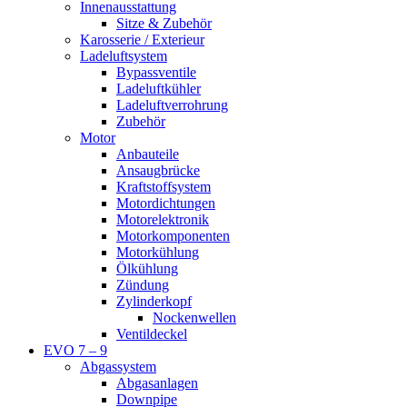
Innenausstattung
Sitze & Zubehör
Karosserie / Exterieur
Ladeluftsystem
Bypassventile
Ladeluftkühler
Ladeluftverrohrung
Zubehör
Motor
Anbauteile
Ansaugbrücke
Kraftstoffsystem
Motordichtungen
Motorelektronik
Motorkomponenten
Motorkühlung
Ölkühlung
Zündung
Zylinderkopf
Nockenwellen
Ventildeckel
EVO 7 – 9
Abgassystem
Abgasanlagen
Downpipe