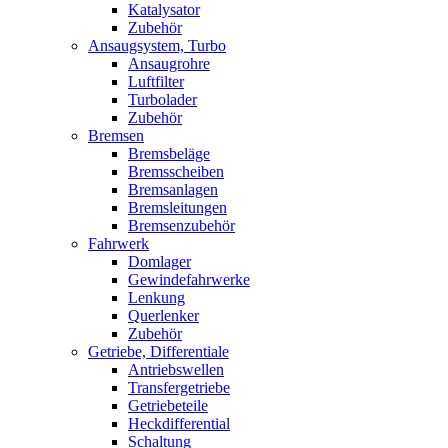
Katalysator
Zubehör
Ansaugsystem, Turbo
Ansaugrohre
Luftfilter
Turbolader
Zubehör
Bremsen
Bremsbeläge
Bremsscheiben
Bremsanlagen
Bremsleitungen
Bremsenzubehör
Fahrwerk
Domlager
Gewindefahrwerke
Lenkung
Querlenker
Zubehör
Getriebe, Differentiale
Antriebswellen
Transfergetriebe
Getriebeteile
Heckdifferential
Schaltung