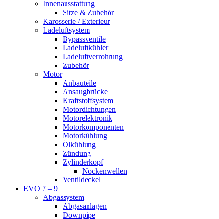
Innenausstattung
Sitze & Zubehör
Karosserie / Exterieur
Ladeluftsystem
Bypassventile
Ladeluftkühler
Ladeluftverrohrung
Zubehör
Motor
Anbauteile
Ansaugbrücke
Kraftstoffsystem
Motordichtungen
Motorelektronik
Motorkomponenten
Motorkühlung
Ölkühlung
Zündung
Zylinderkopf
Nockenwellen
Ventildeckel
EVO 7 – 9
Abgassystem
Abgasanlagen
Downpipe