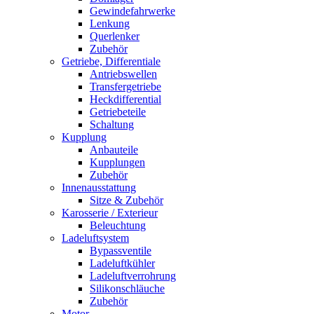
Gewindefahrwerke
Lenkung
Querlenker
Zubehör
Getriebe, Differentiale
Antriebswellen
Transfergetriebe
Heckdifferential
Getriebeteile
Schaltung
Kupplung
Anbauteile
Kupplungen
Zubehör
Innenausstattung
Sitze & Zubehör
Karosserie / Exterieur
Beleuchtung
Ladeluftsystem
Bypassventile
Ladeluftkühler
Ladeluftverrohrung
Silikonschläuche
Zubehör
Motor