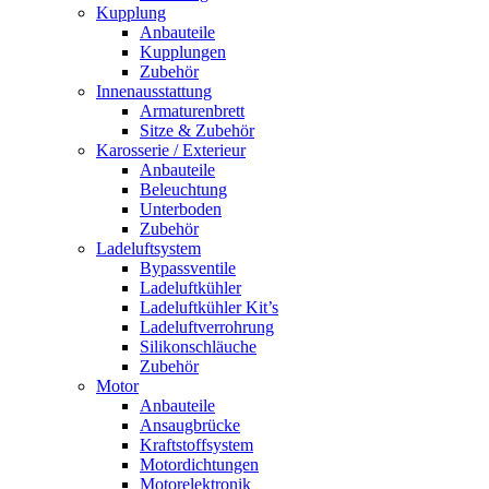
Kupplung
Anbauteile
Kupplungen
Zubehör
Innenausstattung
Armaturenbrett
Sitze & Zubehör
Karosserie / Exterieur
Anbauteile
Beleuchtung
Unterboden
Zubehör
Ladeluftsystem
Bypassventile
Ladeluftkühler
Ladeluftkühler Kit’s
Ladeluftverrohrung
Silikonschläuche
Zubehör
Motor
Anbauteile
Ansaugbrücke
Kraftstoffsystem
Motordichtungen
Motorelektronik