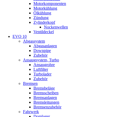
Motorkomponenten
Motorkühlung
Ölkühlung
Zündung
Zylinderkopf
Nockenwellen
Ventildeckel
EVO 10
Abgassystem
Abgasanlagen
Downpipe
Zubehör
Ansaugsystem, Turbo
Ansaugrohre
Luftfilter
Turbolader
Zubehör
Bremsen
Bremsbeläge
Bremsscheiben
Bremsanlagen
Bremsleitungen
Bremsenzubehör
Fahrwerk
Domlager