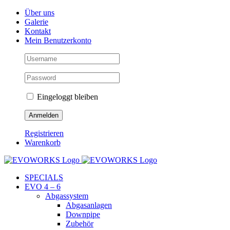
Skip
Facebook
Instagram
YouTube
Über uns
to
Galerie
content
Kontakt
Mein Benutzerkonto
Eingeloggt bleiben
Registrieren
Warenkorb
SPECIALS
EVO 4 – 6
Abgassystem
Abgasanlagen
Downpipe
Zubehör