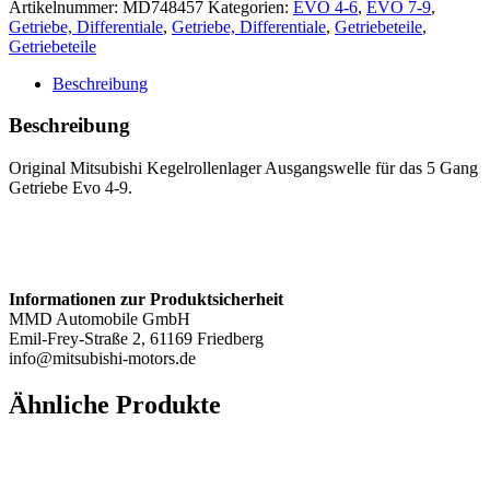
Artikelnummer:
MD748457
Kategorien:
EVO 4-6
,
EVO 7-9
,
5
Getriebe, Differentiale
,
Getriebe, Differentiale
,
Getriebeteile
,
Gang
Getriebeteile
-
Evo
Beschreibung
4-
9
Beschreibung
Menge
Original Mitsubishi Kegelrollenlager Ausgangswelle für das 5 Gang
Getriebe Evo 4-9.
Informationen zur Produktsicherheit
MMD Automobile GmbH
Emil-Frey-Straße 2, 61169 Friedberg
info@mitsubishi-motors.de
Ähnliche Produkte