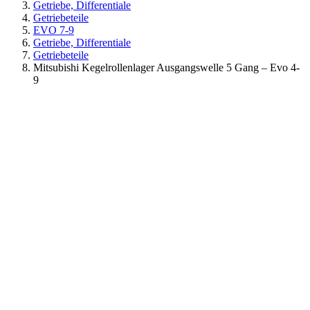
Getriebe, Differentiale
Getriebeteile
EVO 7-9
Getriebe, Differentiale
Getriebeteile
Mitsubishi Kegelrollenlager Ausgangswelle 5 Gang – Evo 4-
9