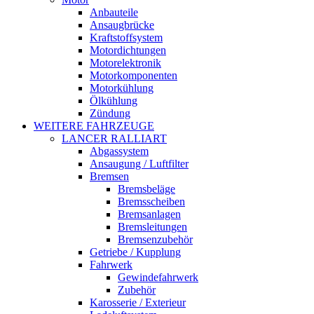
Anbauteile
Ansaugbrücke
Kraftstoffsystem
Motordichtungen
Motorelektronik
Motorkomponenten
Motorkühlung
Ölkühlung
Zündung
WEITERE FAHRZEUGE
LANCER RALLIART
Abgassystem
Ansaugung / Luftfilter
Bremsen
Bremsbeläge
Bremsscheiben
Bremsanlagen
Bremsleitungen
Bremsenzubehör
Getriebe / Kupplung
Fahrwerk
Gewindefahrwerk
Zubehör
Karosserie / Exterieur