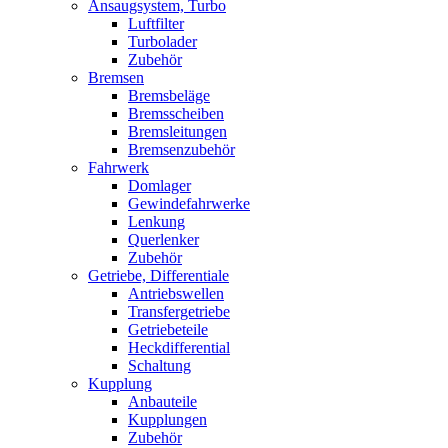
Ansaugsystem, Turbo
Luftfilter
Turbolader
Zubehör
Bremsen
Bremsbeläge
Bremsscheiben
Bremsleitungen
Bremsenzubehör
Fahrwerk
Domlager
Gewindefahrwerke
Lenkung
Querlenker
Zubehör
Getriebe, Differentiale
Antriebswellen
Transfergetriebe
Getriebeteile
Heckdifferential
Schaltung
Kupplung
Anbauteile
Kupplungen
Zubehör