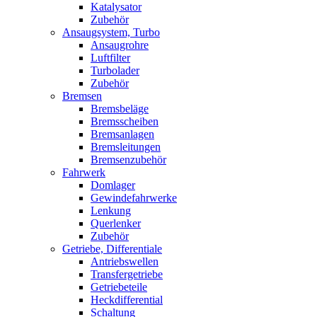
Katalysator
Zubehör
Ansaugsystem, Turbo
Ansaugrohre
Luftfilter
Turbolader
Zubehör
Bremsen
Bremsbeläge
Bremsscheiben
Bremsanlagen
Bremsleitungen
Bremsenzubehör
Fahrwerk
Domlager
Gewindefahrwerke
Lenkung
Querlenker
Zubehör
Getriebe, Differentiale
Antriebswellen
Transfergetriebe
Getriebeteile
Heckdifferential
Schaltung