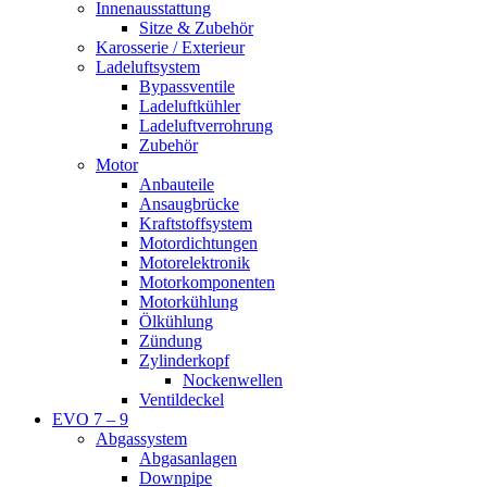
Innenausstattung
Sitze & Zubehör
Karosserie / Exterieur
Ladeluftsystem
Bypassventile
Ladeluftkühler
Ladeluftverrohrung
Zubehör
Motor
Anbauteile
Ansaugbrücke
Kraftstoffsystem
Motordichtungen
Motorelektronik
Motorkomponenten
Motorkühlung
Ölkühlung
Zündung
Zylinderkopf
Nockenwellen
Ventildeckel
EVO 7 – 9
Abgassystem
Abgasanlagen
Downpipe