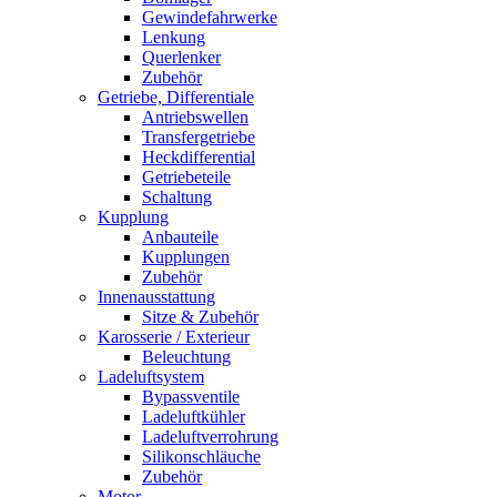
Gewindefahrwerke
Lenkung
Querlenker
Zubehör
Getriebe, Differentiale
Antriebswellen
Transfergetriebe
Heckdifferential
Getriebeteile
Schaltung
Kupplung
Anbauteile
Kupplungen
Zubehör
Innenausstattung
Sitze & Zubehör
Karosserie / Exterieur
Beleuchtung
Ladeluftsystem
Bypassventile
Ladeluftkühler
Ladeluftverrohrung
Silikonschläuche
Zubehör
Motor