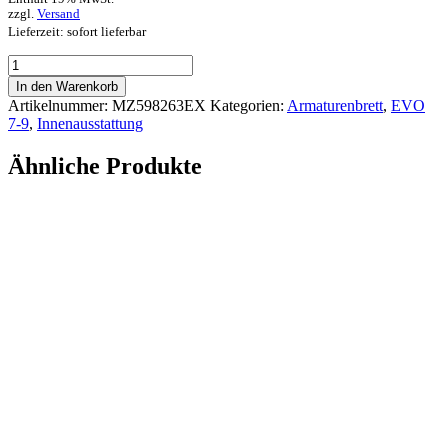
zzgl.
Versand
Lieferzeit: sofort lieferbar
Radio
Einbauschacht
In den Warenkorb
-
Artikelnummer:
MZ598263EX
Kategorien:
Armaturenbrett
,
EVO
Relocation
7-9
,
Innenausstattung
Kit
Evo
Ähnliche Produkte
7
&
8
Menge