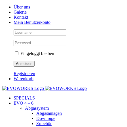
Skip
Facebook
Instagram
YouTube
Über uns
to
Galerie
content
Kontakt
Mein Benutzerkonto
Eingeloggt bleiben
Registrieren
Warenkorb
SPECIALS
EVO 4 – 6
Abgassystem
Abgasanlagen
Downpipe
Zubehör