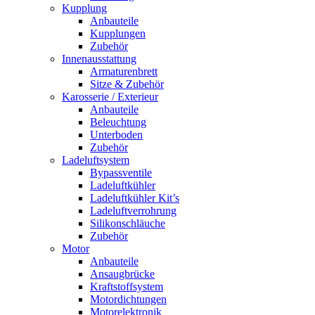
Kupplung
Anbauteile
Kupplungen
Zubehör
Innenausstattung
Armaturenbrett
Sitze & Zubehör
Karosserie / Exterieur
Anbauteile
Beleuchtung
Unterboden
Zubehör
Ladeluftsystem
Bypassventile
Ladeluftkühler
Ladeluftkühler Kit’s
Ladeluftverrohrung
Silikonschläuche
Zubehör
Motor
Anbauteile
Ansaugbrücke
Kraftstoffsystem
Motordichtungen
Motorelektronik