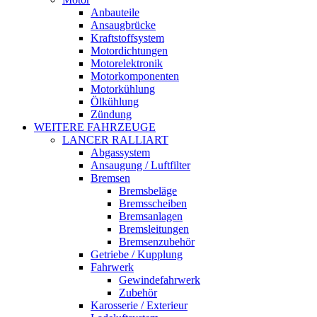
Anbauteile
Ansaugbrücke
Kraftstoffsystem
Motordichtungen
Motorelektronik
Motorkomponenten
Motorkühlung
Ölkühlung
Zündung
WEITERE FAHRZEUGE
LANCER RALLIART
Abgassystem
Ansaugung / Luftfilter
Bremsen
Bremsbeläge
Bremsscheiben
Bremsanlagen
Bremsleitungen
Bremsenzubehör
Getriebe / Kupplung
Fahrwerk
Gewindefahrwerk
Zubehör
Karosserie / Exterieur