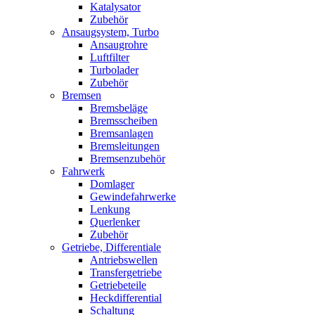
Katalysator
Zubehör
Ansaugsystem, Turbo
Ansaugrohre
Luftfilter
Turbolader
Zubehör
Bremsen
Bremsbeläge
Bremsscheiben
Bremsanlagen
Bremsleitungen
Bremsenzubehör
Fahrwerk
Domlager
Gewindefahrwerke
Lenkung
Querlenker
Zubehör
Getriebe, Differentiale
Antriebswellen
Transfergetriebe
Getriebeteile
Heckdifferential
Schaltung