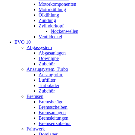
Motorkomponenten
Motorkühlung
Ölkühlung
Zündung
Zylinderkopf
Nockenwellen
Ventildeckel
EVO 10
Abgassystem
Abgasanlagen
Downpipe
Zubehör
Ansaugsystem, Turbo
Ansaugrohre
Luftfilter
Turbolader
Zubehör
Bremsen
Bremsbeläge
Bremsscheiben
Bremsanlagen
Bremsleitungen
Bremsenzubehör
Fahrwerk
Domlager