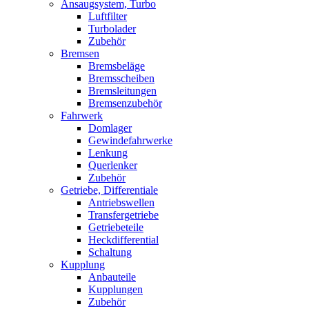
Ansaugsystem, Turbo
Luftfilter
Turbolader
Zubehör
Bremsen
Bremsbeläge
Bremsscheiben
Bremsleitungen
Bremsenzubehör
Fahrwerk
Domlager
Gewindefahrwerke
Lenkung
Querlenker
Zubehör
Getriebe, Differentiale
Antriebswellen
Transfergetriebe
Getriebeteile
Heckdifferential
Schaltung
Kupplung
Anbauteile
Kupplungen
Zubehör