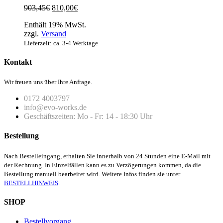
Ursprünglicher
Aktueller
903,45
€
810,00
€
Preis
Preis
Enthält 19% MwSt.
war:
ist:
zzgl.
Versand
903,45€
810,00€.
Lieferzeit: ca. 3-4 Werktage
Kontakt
Wir freuen uns über Ihre Anfrage.
0172 4003797
info@evo-works.de
Geschäftszeiten: Mo - Fr: 14 - 18:30 Uhr
Bestellung
Nach Bestelleingang, erhalten Sie innerhalb von 24 Stunden eine E-Mail mit
der Rechnung. In Einzelfällen kann es zu Verzögerungen kommen, da die
Bestellung manuell bearbeitet wird. Weitere Infos finden sie unter
BESTELLHINWEIS
.
SHOP
Bestellvorgang