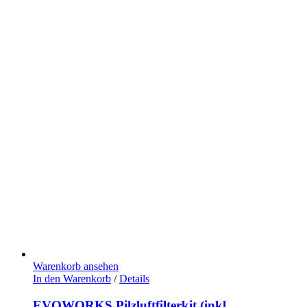
Warenkorb ansehen
In den Warenkorb
/
Details
EVOWORKS Pilzluftfilterkit (inkl.