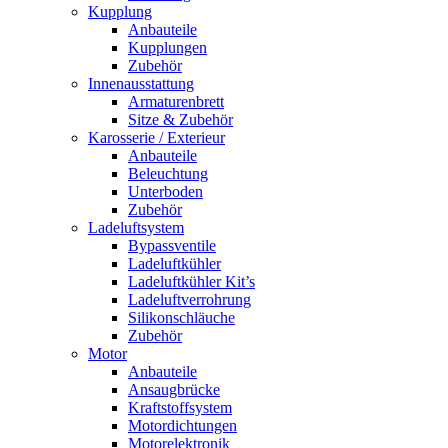
Kupplung
Anbauteile
Kupplungen
Zubehör
Innenausstattung
Armaturenbrett
Sitze & Zubehör
Karosserie / Exterieur
Anbauteile
Beleuchtung
Unterboden
Zubehör
Ladeluftsystem
Bypassventile
Ladeluftkühler
Ladeluftkühler Kit’s
Ladeluftverrohrung
Silikonschläuche
Zubehör
Motor
Anbauteile
Ansaugbrücke
Kraftstoffsystem
Motordichtungen
Motorelektronik