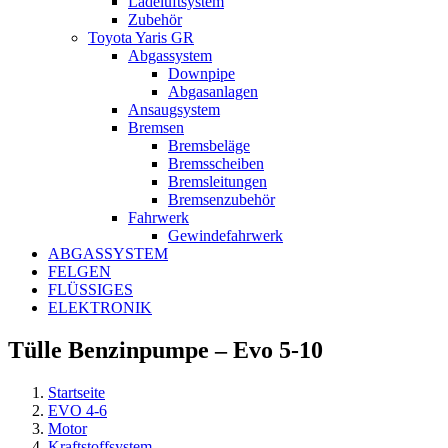
Ladeluftsystem
Zubehör
Toyota Yaris GR
Abgassystem
Downpipe
Abgasanlagen
Ansaugsystem
Bremsen
Bremsbeläge
Bremsscheiben
Bremsleitungen
Bremsenzubehör
Fahrwerk
Gewindefahrwerk
ABGASSYSTEM
FELGEN
FLÜSSIGES
ELEKTRONIK
Tülle Benzinpumpe – Evo 5-10
Startseite
EVO 4-6
Motor
Kraftstoffsystem