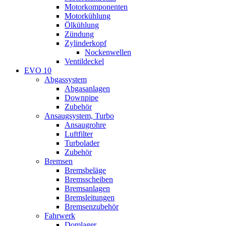
Motorkomponenten
Motorkühlung
Ölkühlung
Zündung
Zylinderkopf
Nockenwellen
Ventildeckel
EVO 10
Abgassystem
Abgasanlagen
Downpipe
Zubehör
Ansaugsystem, Turbo
Ansaugrohre
Luftfilter
Turbolader
Zubehör
Bremsen
Bremsbeläge
Bremsscheiben
Bremsanlagen
Bremsleitungen
Bremsenzubehör
Fahrwerk
Domlager