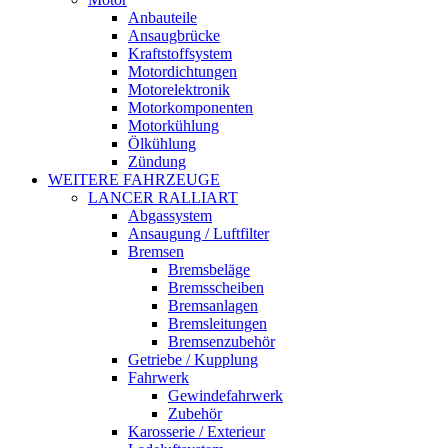
Anbauteile
Ansaugbrücke
Kraftstoffsystem
Motordichtungen
Motorelektronik
Motorkomponenten
Motorkühlung
Ölkühlung
Zündung
WEITERE FAHRZEUGE
LANCER RALLIART
Abgassystem
Ansaugung / Luftfilter
Bremsen
Bremsbeläge
Bremsscheiben
Bremsanlagen
Bremsleitungen
Bremsenzubehör
Getriebe / Kupplung
Fahrwerk
Gewindefahrwerk
Zubehör
Karosserie / Exterieur