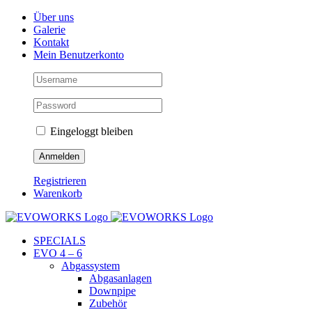
Skip
Facebook
Instagram
YouTube
Über uns
to
Galerie
content
Kontakt
Mein Benutzerkonto
Eingeloggt bleiben
Registrieren
Warenkorb
SPECIALS
EVO 4 – 6
Abgassystem
Abgasanlagen
Downpipe
Zubehör