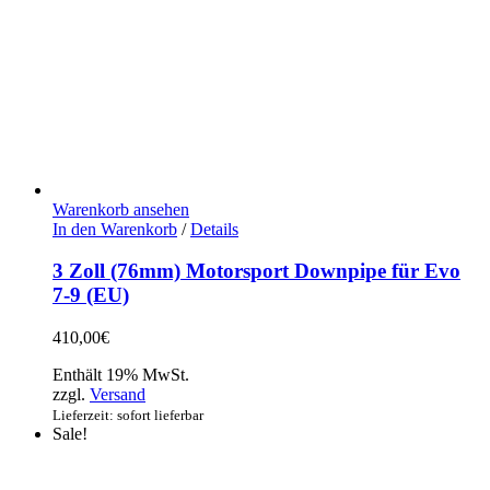
Warenkorb ansehen
In den Warenkorb
/
Details
3 Zoll (76mm) Motorsport Downpipe für Evo
7-9 (EU)
410,00
€
Enthält 19% MwSt.
zzgl.
Versand
Lieferzeit: sofort lieferbar
Sale!