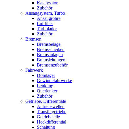
Katalysator
Zubehör
Ansaugsystem, Turbo
Ansaugrohre
Luftfilter
Turbolader
Zubehör
Bremsen
Bremsbeläge
Bremsscheiben
Bremsanlagen
Bremsleitungen
Bremsenzubehör
Fahrwerk
Domlager
Gewindefahrwerke
Lenkung
Querlenker
Zubehör
Getriebe, Differentiale
Antriebswellen
Transfergetriebe
Getriebeteile
Heckdifferential
Schaltung