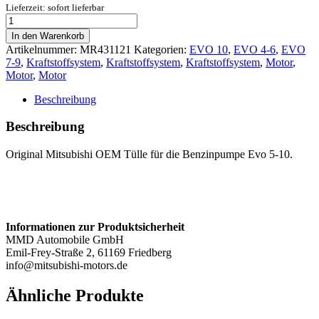
Lieferzeit: sofort lieferbar
Tülle
Benzinpumpe
In den Warenkorb
-
Artikelnummer:
MR431121
Kategorien:
EVO 10
,
EVO 4-6
,
EVO
Evo
7-9
,
Kraftstoffsystem
,
Kraftstoffsystem
,
Kraftstoffsystem
,
Motor
,
5-
Motor
,
Motor
10
Menge
Beschreibung
Beschreibung
Original Mitsubishi OEM Tülle für die Benzinpumpe Evo 5-10.
Informationen zur Produktsicherheit
MMD Automobile GmbH
Emil-Frey-Straße 2, 61169 Friedberg
info@mitsubishi-motors.de
Ähnliche Produkte