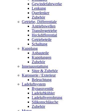
Gewindefahrwerke
Lenkung
Querlenker
Zubehör
Getriebe, Differentiale
Antriebswellen
Transfergetriebe
Heckdifferential
Getriebeteile
Schaltung
Kupplung
Anbauteile
Kupplungen
Zubehör
Innenausstattung
Sitze & Zubehör
Karosserie / Exterieur
Beleuchtung
Ladeluftsystem
Bypassventile
Ladeluftkühler
Ladeluftverrohrung
Silikonschläuche
Zubehör
Motor