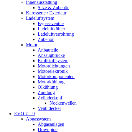
Innenausstattung
Sitze & Zubehör
Karosserie / Exterieur
Ladeluftsystem
Bypassventile
Ladeluftkühler
Ladeluftverrohrung
Zubehör
Motor
Anbauteile
Ansaugbrücke
Kraftstoffsystem
Motordichtungen
Motorelektronik
Motorkomponenten
Motorkühlung
Ölkühlung
Zündung
Zylinderkopf
Nockenwellen
Ventildeckel
EVO 7 – 9
Abgassystem
Abgasanlagen
Downpipe