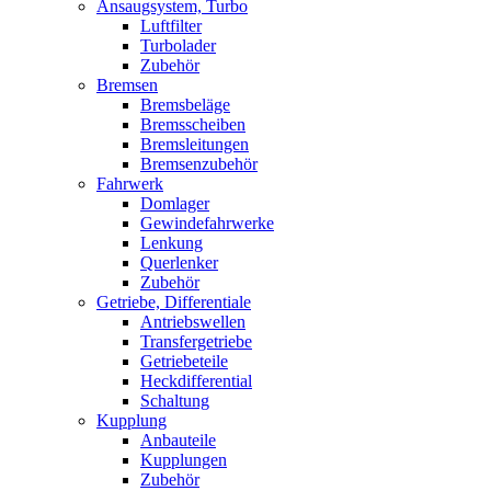
Ansaugsystem, Turbo
Luftfilter
Turbolader
Zubehör
Bremsen
Bremsbeläge
Bremsscheiben
Bremsleitungen
Bremsenzubehör
Fahrwerk
Domlager
Gewindefahrwerke
Lenkung
Querlenker
Zubehör
Getriebe, Differentiale
Antriebswellen
Transfergetriebe
Getriebeteile
Heckdifferential
Schaltung
Kupplung
Anbauteile
Kupplungen
Zubehör