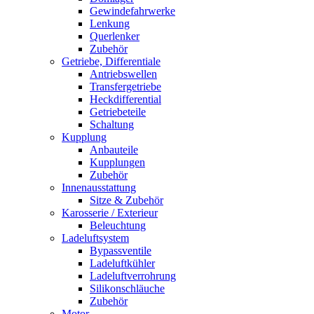
Gewindefahrwerke
Lenkung
Querlenker
Zubehör
Getriebe, Differentiale
Antriebswellen
Transfergetriebe
Heckdifferential
Getriebeteile
Schaltung
Kupplung
Anbauteile
Kupplungen
Zubehör
Innenausstattung
Sitze & Zubehör
Karosserie / Exterieur
Beleuchtung
Ladeluftsystem
Bypassventile
Ladeluftkühler
Ladeluftverrohrung
Silikonschläuche
Zubehör
Motor