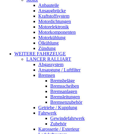
Anbauteile
Ansaugbrücke
Kraftstoffsystem
Motordichtungen
Motorelektronik
Motorkomponenten
Motorkühlung
Ölkühlung
Zündung
WEITERE FAHRZEUGE
LANCER RALLIART
Abgassystem
Ansaugung / Luftfilter
Bremsen
Bremsbeläge
Bremsscheiben
Bremsanlagen
Bremsleitungen
Bremsenzubehör
Getriebe / Kupplung
Fahrwerk
Gewindefahrwerk
Zubehör
Karosserie / Exterieur