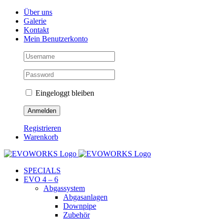
Skip
Facebook
Instagram
YouTube
Über uns
to
Galerie
content
Kontakt
Mein Benutzerkonto
Eingeloggt bleiben
Registrieren
Warenkorb
SPECIALS
EVO 4 – 6
Abgassystem
Abgasanlagen
Downpipe
Zubehör