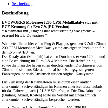
ECE
Beschreibung
Motorsport
Katalysator
Beschreibung
Euro
3/4
EVOWORKS Motorsport 200 CPSI Metallkatalysator mit
-
ECE Kennung für Evo 7-9. (EU Version)
EVO
* Katalysator mit „Eingangsflanschausrichtung waagrecht“ –
7-
passend für EU Downpipes *
9
(EU)
Wir bieten Ihnen hier einen Plug & Play passgenauen 3 Zoll / 76mm
Menge
200 CPSI Motorsport Metallkatalysator, aus eigener Produktion für
den Evo 7-9 (EU) an.
Der Katalysator (Monolith) hat einen Durchmesser von 129mm und
eine Beschichtung für Euro 3 & 4 Motoren. Die Rohrführung,
sowie die Flansche haben einen durchgehenden Durchmesser von
76mm und sind aus Edelstahl. Ideal bei leistungsgesteigerten
Fahrzeugen, oder als Austausch für den original Katalysator.
Die Zulassung der Katalysatoren muss durch einen amtlich
anerkannten Sachverständigen im Rahmen einer Betriebserlaubnis
für das Fahrzeug nach § 21 StVZO erfolgen. Die Einzelabnahme
(Umfang, Ablauf, Kosten) sollte im Vorfeld mit einem amtlich
anerkannten Sachverständigen besprochen werden.
für einen Leistungbereich für bis zu 500 / 550 PS.