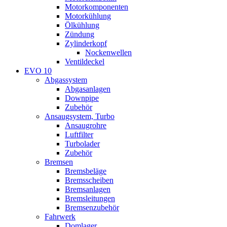
Motorkomponenten
Motorkühlung
Ölkühlung
Zündung
Zylinderkopf
Nockenwellen
Ventildeckel
EVO 10
Abgassystem
Abgasanlagen
Downpipe
Zubehör
Ansaugsystem, Turbo
Ansaugrohre
Luftfilter
Turbolader
Zubehör
Bremsen
Bremsbeläge
Bremsscheiben
Bremsanlagen
Bremsleitungen
Bremsenzubehör
Fahrwerk
Domlager