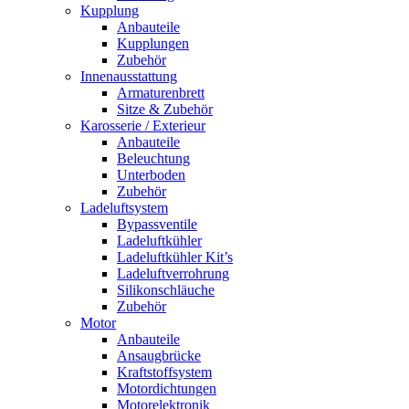
Kupplung
Anbauteile
Kupplungen
Zubehör
Innenausstattung
Armaturenbrett
Sitze & Zubehör
Karosserie / Exterieur
Anbauteile
Beleuchtung
Unterboden
Zubehör
Ladeluftsystem
Bypassventile
Ladeluftkühler
Ladeluftkühler Kit’s
Ladeluftverrohrung
Silikonschläuche
Zubehör
Motor
Anbauteile
Ansaugbrücke
Kraftstoffsystem
Motordichtungen
Motorelektronik