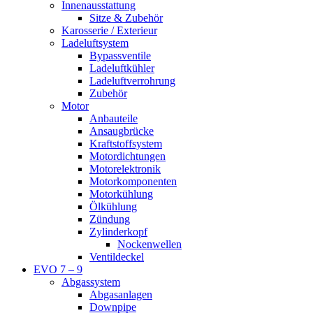
Innenausstattung
Sitze & Zubehör
Karosserie / Exterieur
Ladeluftsystem
Bypassventile
Ladeluftkühler
Ladeluftverrohrung
Zubehör
Motor
Anbauteile
Ansaugbrücke
Kraftstoffsystem
Motordichtungen
Motorelektronik
Motorkomponenten
Motorkühlung
Ölkühlung
Zündung
Zylinderkopf
Nockenwellen
Ventildeckel
EVO 7 – 9
Abgassystem
Abgasanlagen
Downpipe