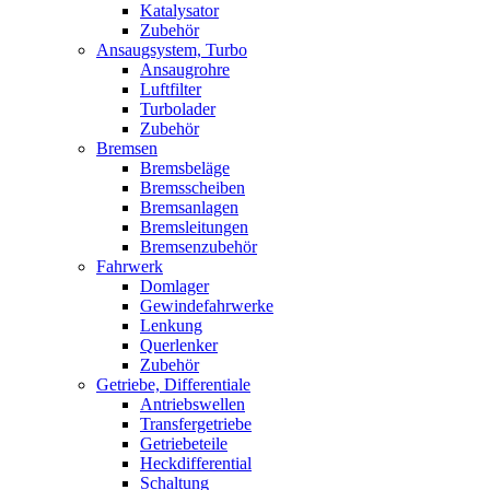
Katalysator
Zubehör
Ansaugsystem, Turbo
Ansaugrohre
Luftfilter
Turbolader
Zubehör
Bremsen
Bremsbeläge
Bremsscheiben
Bremsanlagen
Bremsleitungen
Bremsenzubehör
Fahrwerk
Domlager
Gewindefahrwerke
Lenkung
Querlenker
Zubehör
Getriebe, Differentiale
Antriebswellen
Transfergetriebe
Getriebeteile
Heckdifferential
Schaltung