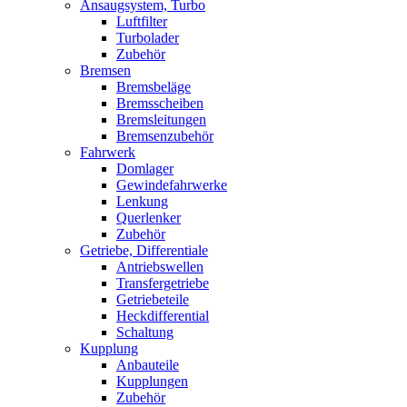
Ansaugsystem, Turbo
Luftfilter
Turbolader
Zubehör
Bremsen
Bremsbeläge
Bremsscheiben
Bremsleitungen
Bremsenzubehör
Fahrwerk
Domlager
Gewindefahrwerke
Lenkung
Querlenker
Zubehör
Getriebe, Differentiale
Antriebswellen
Transfergetriebe
Getriebeteile
Heckdifferential
Schaltung
Kupplung
Anbauteile
Kupplungen
Zubehör