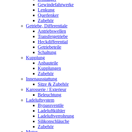
Gewindefahrwerke
Lenkung
Querlenker
Zubehör
Getriebe, Differentiale
Antriebswellen
Transfergetriebe
Heckdifferential
Getriebeteile
Schaltung
Kupplung
Anbauteile
Kupplungen
Zubehör
Innenausstattung
Sitze & Zubehör
Karosserie / Exterieur
Beleuchtung
Ladeluftsystem
Bypassventile
Ladeluftkühler
Ladeluftverrohrung
Silikonschläuche
Zubehör
Motor