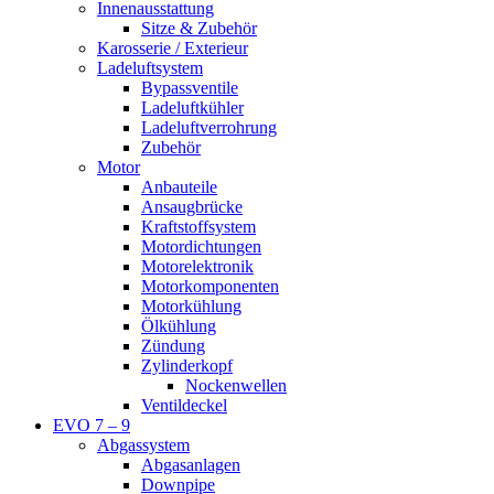
Innenausstattung
Sitze & Zubehör
Karosserie / Exterieur
Ladeluftsystem
Bypassventile
Ladeluftkühler
Ladeluftverrohrung
Zubehör
Motor
Anbauteile
Ansaugbrücke
Kraftstoffsystem
Motordichtungen
Motorelektronik
Motorkomponenten
Motorkühlung
Ölkühlung
Zündung
Zylinderkopf
Nockenwellen
Ventildeckel
EVO 7 – 9
Abgassystem
Abgasanlagen
Downpipe