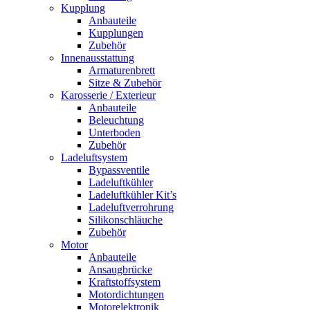
Kupplung
Anbauteile
Kupplungen
Zubehör
Innenausstattung
Armaturenbrett
Sitze & Zubehör
Karosserie / Exterieur
Anbauteile
Beleuchtung
Unterboden
Zubehör
Ladeluftsystem
Bypassventile
Ladeluftkühler
Ladeluftkühler Kit’s
Ladeluftverrohrung
Silikonschläuche
Zubehör
Motor
Anbauteile
Ansaugbrücke
Kraftstoffsystem
Motordichtungen
Motorelektronik