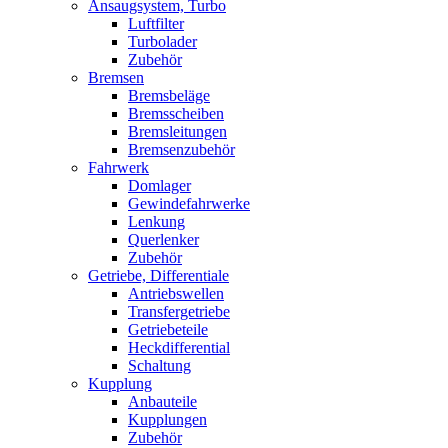
Ansaugsystem, Turbo
Luftfilter
Turbolader
Zubehör
Bremsen
Bremsbeläge
Bremsscheiben
Bremsleitungen
Bremsenzubehör
Fahrwerk
Domlager
Gewindefahrwerke
Lenkung
Querlenker
Zubehör
Getriebe, Differentiale
Antriebswellen
Transfergetriebe
Getriebeteile
Heckdifferential
Schaltung
Kupplung
Anbauteile
Kupplungen
Zubehör