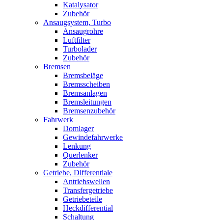
Katalysator
Zubehör
Ansaugsystem, Turbo
Ansaugrohre
Luftfilter
Turbolader
Zubehör
Bremsen
Bremsbeläge
Bremsscheiben
Bremsanlagen
Bremsleitungen
Bremsenzubehör
Fahrwerk
Domlager
Gewindefahrwerke
Lenkung
Querlenker
Zubehör
Getriebe, Differentiale
Antriebswellen
Transfergetriebe
Getriebeteile
Heckdifferential
Schaltung