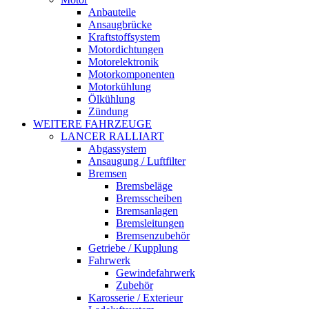
Anbauteile
Ansaugbrücke
Kraftstoffsystem
Motordichtungen
Motorelektronik
Motorkomponenten
Motorkühlung
Ölkühlung
Zündung
WEITERE FAHRZEUGE
LANCER RALLIART
Abgassystem
Ansaugung / Luftfilter
Bremsen
Bremsbeläge
Bremsscheiben
Bremsanlagen
Bremsleitungen
Bremsenzubehör
Getriebe / Kupplung
Fahrwerk
Gewindefahrwerk
Zubehör
Karosserie / Exterieur