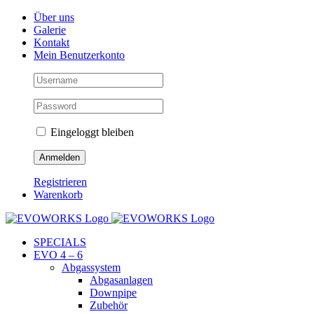
Skip
Facebook
Instagram
YouTube
Über uns
to
Galerie
content
Kontakt
Mein Benutzerkonto
Eingeloggt bleiben
Registrieren
Warenkorb
SPECIALS
EVO 4 – 6
Abgassystem
Abgasanlagen
Downpipe
Zubehör