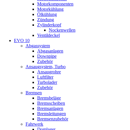
Motorkomponenten
Motorkühlung
Ölkühlung
Zündung
Zylinderkopf
Nockenwellen
Ventildeckel
EVO 10
Abgassystem
Abgasanlagen
Downpipe
Zubehör
Ansaugsystem, Turbo
Ansaugrohre
Luftfilter
Turbolader
Zubehör
Bremsen
Bremsbeläge
Bremsscheiben
Bremsanlagen
Bremsleitungen
Bremsenzubehör
Fahrwerk
Domlager