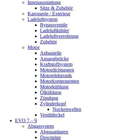
Innenausstattung
Sitze & Zubehör
Karosserie / Exterieur
Ladeluftsystem
Bypassventile
Ladeluftkühler
Ladeluftverrohrung
Zubehör
Motor
Anbauteile
Ansaugbrücke
Kraftstoffsystem
Motordichtungen
Motorelektronik
Motorkomponenten
Motorkühlung
Ölkühlung
Zündung
Zylinderkopf
Nockenwellen
Ventildeckel
EVO 7 – 9
Abgassystem
Abgasanlagen
Downpipe