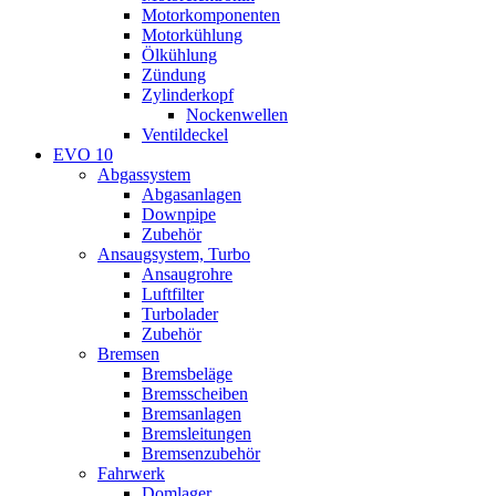
Motorkomponenten
Motorkühlung
Ölkühlung
Zündung
Zylinderkopf
Nockenwellen
Ventildeckel
EVO 10
Abgassystem
Abgasanlagen
Downpipe
Zubehör
Ansaugsystem, Turbo
Ansaugrohre
Luftfilter
Turbolader
Zubehör
Bremsen
Bremsbeläge
Bremsscheiben
Bremsanlagen
Bremsleitungen
Bremsenzubehör
Fahrwerk
Domlager