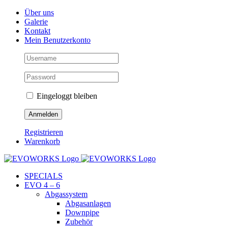
Skip
Facebook
Instagram
YouTube
Über uns
to
Galerie
content
Kontakt
Mein Benutzerkonto
Eingeloggt bleiben
Registrieren
Warenkorb
SPECIALS
EVO 4 – 6
Abgassystem
Abgasanlagen
Downpipe
Zubehör