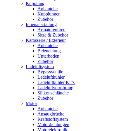
Kupplung
Anbauteile
Kupplungen
Zubehör
Innenausstattung
Armaturenbrett
Sitze & Zubehör
Karosserie / Exterieur
Anbauteile
Beleuchtung
Unterboden
Zubehör
Ladeluftsystem
Bypassventile
Ladeluftkühler
Ladeluftkühler Kit’s
Ladeluftverrohrung
Silikonschläuche
Zubehör
Motor
Anbauteile
Ansaugbrücke
Kraftstoffsystem
Motordichtungen
Motorelektronik