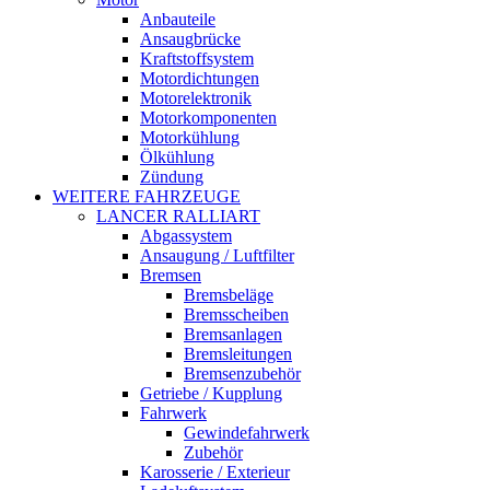
Anbauteile
Ansaugbrücke
Kraftstoffsystem
Motordichtungen
Motorelektronik
Motorkomponenten
Motorkühlung
Ölkühlung
Zündung
WEITERE FAHRZEUGE
LANCER RALLIART
Abgassystem
Ansaugung / Luftfilter
Bremsen
Bremsbeläge
Bremsscheiben
Bremsanlagen
Bremsleitungen
Bremsenzubehör
Getriebe / Kupplung
Fahrwerk
Gewindefahrwerk
Zubehör
Karosserie / Exterieur