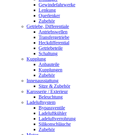
Gewindefahrwerke
Lenkung
Querlenker
Zubehör
Getriebe, Differentiale
Antriebswellen
Transfergetriebe
Heckdifferential
Getriebeteile
Schaltung
Kupplung
Anbauteile
Kupplungen
Zubehör
Innenausstattung
Sitze & Zubehör
Karosserie / Exterieur
Beleuchtung
Ladeluftsystem
Bypassventile
Ladeluftkühler
Ladeluftverrohrung
Silikonschläuche
Zubehör
Motor