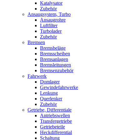
Katalysator
Zubehör
Ansaugsystem, Turbo
Ansaugrohre
Luftfilter
Turbolader
Zubehör
Bremsen
Bremsbeläge
Bremsscheiben
Bremsanlagen
Bremsleitungen
Bremsenzubehör
Fahrwerk
Domlager
Gewindefahrwerke
Lenkung
Querlenker
Zubehör
Getriebe, Differentiale
Antriebswellen
Transfergetriebe
Getriebeteile
Heckdifferential
Schaltung