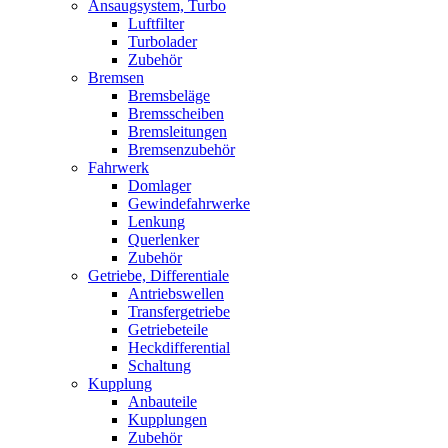
Ansaugsystem, Turbo
Luftfilter
Turbolader
Zubehör
Bremsen
Bremsbeläge
Bremsscheiben
Bremsleitungen
Bremsenzubehör
Fahrwerk
Domlager
Gewindefahrwerke
Lenkung
Querlenker
Zubehör
Getriebe, Differentiale
Antriebswellen
Transfergetriebe
Getriebeteile
Heckdifferential
Schaltung
Kupplung
Anbauteile
Kupplungen
Zubehör