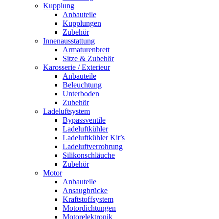
Kupplung
Anbauteile
Kupplungen
Zubehör
Innenausstattung
Armaturenbrett
Sitze & Zubehör
Karosserie / Exterieur
Anbauteile
Beleuchtung
Unterboden
Zubehör
Ladeluftsystem
Bypassventile
Ladeluftkühler
Ladeluftkühler Kit’s
Ladeluftverrohrung
Silikonschläuche
Zubehör
Motor
Anbauteile
Ansaugbrücke
Kraftstoffsystem
Motordichtungen
Motorelektronik