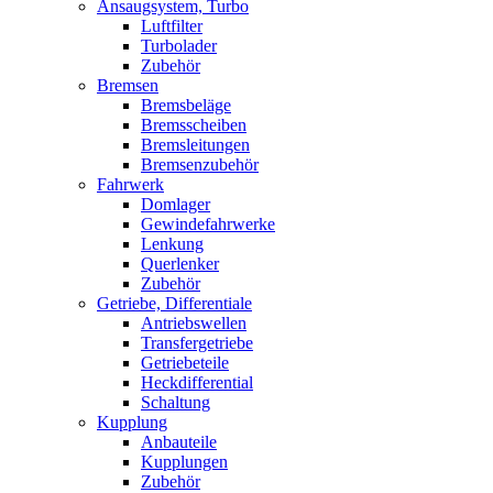
Ansaugsystem, Turbo
Luftfilter
Turbolader
Zubehör
Bremsen
Bremsbeläge
Bremsscheiben
Bremsleitungen
Bremsenzubehör
Fahrwerk
Domlager
Gewindefahrwerke
Lenkung
Querlenker
Zubehör
Getriebe, Differentiale
Antriebswellen
Transfergetriebe
Getriebeteile
Heckdifferential
Schaltung
Kupplung
Anbauteile
Kupplungen
Zubehör