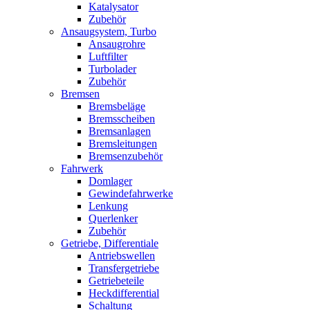
Katalysator
Zubehör
Ansaugsystem, Turbo
Ansaugrohre
Luftfilter
Turbolader
Zubehör
Bremsen
Bremsbeläge
Bremsscheiben
Bremsanlagen
Bremsleitungen
Bremsenzubehör
Fahrwerk
Domlager
Gewindefahrwerke
Lenkung
Querlenker
Zubehör
Getriebe, Differentiale
Antriebswellen
Transfergetriebe
Getriebeteile
Heckdifferential
Schaltung