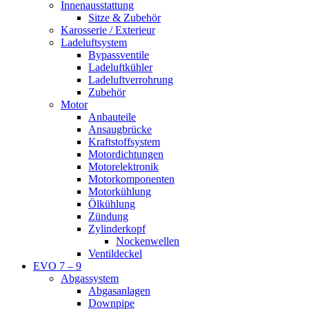
Innenausstattung
Sitze & Zubehör
Karosserie / Exterieur
Ladeluftsystem
Bypassventile
Ladeluftkühler
Ladeluftverrohrung
Zubehör
Motor
Anbauteile
Ansaugbrücke
Kraftstoffsystem
Motordichtungen
Motorelektronik
Motorkomponenten
Motorkühlung
Ölkühlung
Zündung
Zylinderkopf
Nockenwellen
Ventildeckel
EVO 7 – 9
Abgassystem
Abgasanlagen
Downpipe