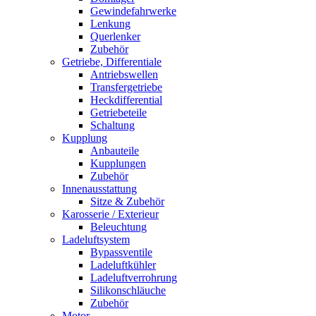
Gewindefahrwerke
Lenkung
Querlenker
Zubehör
Getriebe, Differentiale
Antriebswellen
Transfergetriebe
Heckdifferential
Getriebeteile
Schaltung
Kupplung
Anbauteile
Kupplungen
Zubehör
Innenausstattung
Sitze & Zubehör
Karosserie / Exterieur
Beleuchtung
Ladeluftsystem
Bypassventile
Ladeluftkühler
Ladeluftverrohrung
Silikonschläuche
Zubehör
Motor