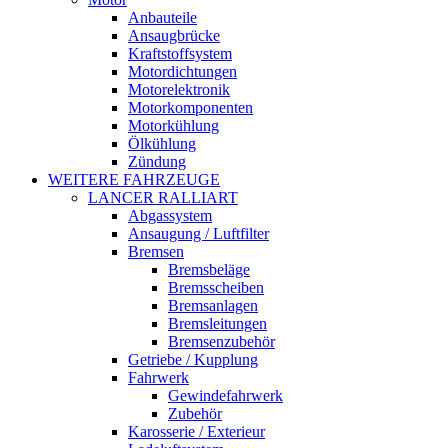
Anbauteile
Ansaugbrücke
Kraftstoffsystem
Motordichtungen
Motorelektronik
Motorkomponenten
Motorkühlung
Ölkühlung
Zündung
WEITERE FAHRZEUGE
LANCER RALLIART
Abgassystem
Ansaugung / Luftfilter
Bremsen
Bremsbeläge
Bremsscheiben
Bremsanlagen
Bremsleitungen
Bremsenzubehör
Getriebe / Kupplung
Fahrwerk
Gewindefahrwerk
Zubehör
Karosserie / Exterieur