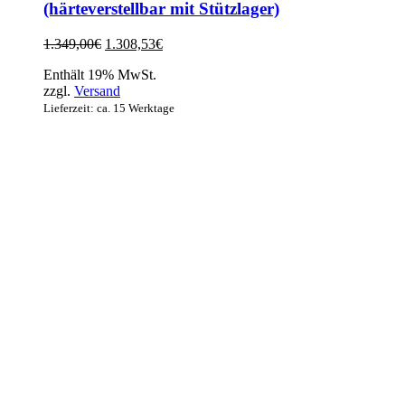
(härteverstellbar mit Stützlager)
Ursprünglicher
Aktueller
1.349,00
€
1.308,53
€
Preis
Preis
Enthält 19% MwSt.
war:
ist:
zzgl.
Versand
1.349,00€
1.308,53€.
Lieferzeit: ca. 15 Werktage