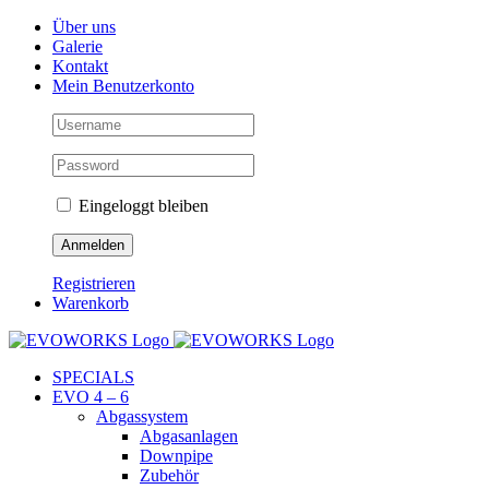
Skip
Facebook
Instagram
YouTube
Über uns
to
Galerie
content
Kontakt
Mein Benutzerkonto
Eingeloggt bleiben
Registrieren
Warenkorb
SPECIALS
EVO 4 – 6
Abgassystem
Abgasanlagen
Downpipe
Zubehör