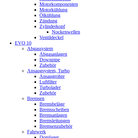
Motorkomponenten
Motorkühlung
Ölkühlung
Zündung
Zylinderkopf
Nockenwellen
Ventildeckel
EVO 10
Abgassystem
Abgasanlagen
Downpipe
Zubehör
Ansaugsystem, Turbo
Ansaugrohre
Luftfilter
Turbolader
Zubehör
Bremsen
Bremsbeläge
Bremsscheiben
Bremsanlagen
Bremsleitungen
Bremsenzubehör
Fahrwerk
Domlager