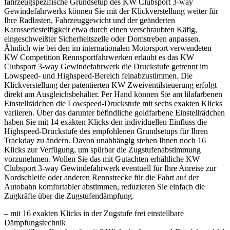
fahrzeugspezifische Grundsetup des KW Clubsport 3-way
Gewindefahrwerks können Sie mit der Klickverstellung weiter für
Ihre Radlasten, Fahrzeuggewicht und der geänderten
Karosseriesteifigkeit etwa durch einen verschraubten Käfig,
eingeschweißter Sicherheitszelle oder Domstreben anpassen.
Ähnlich wie bei den im internationalen Motorsport verwendeten
KW Competition Rennsportfahrwerken erlaubt es das KW
Clubsport 3-way Gewindefahrwerk die Druckstufe getrennt im
Lowspeed- und Highspeed-Bereich feinabzustimmen. Die
Klickverstellung der patentierten KW Zweiventilsteuerung erfolgt
direkt am Ausgleichsbehälter. Per Hand können Sie am lilafarbenen
Einstellrädchen die Lowspeed-Druckstufe mit sechs exakten Klicks
variieren. Über das darunter befindliche goldfarbene Einstellrädchen
haben Sie mit 14 exakten Klicks den individuellen Einfluss die
Highspeed-Druckstufe des empfohlenen Grundsetups für Ihren
Trackday zu ändern. Davon unabhängig stehen Ihnen noch 16
Klicks zur Verfügung, um spürbar die Zugstufenabstimmung
vorzunehmen. Wollen Sie das mit Gutachten erhältliche KW
Clubsport 3-way Gewindefahrwerk eventuell für Ihre Anreise zur
Nordschleife oder anderen Rennstrecke für die Fahrt auf der
Autobahn komfortabler abstimmen, reduzieren Sie einfach die
Zugkräfte über die Zugstufendämpfung.
– mit 16 exakten Klicks in der Zugstufe frei einstellbare
Dämpfungstechnik