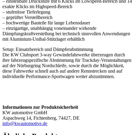
– einstellbare Druckstufe mit 6 Klicks im Lowspeed-Bereich und 14
exakte Klicks im Highspeed-Bereich
– stufenlose Tieferlegung
– geprüfter Verstellbereich
– hochwertige Bauteile für lange Lebensdauer
– einzigartige, unabhängig voneinander wirkende
Dämpfungskraftverstellung bei technisch sinnvollen Anwendungen
mit Aluminium-Unibal-Stützlager erhältlich
Setup: Einsatzbereich und Dämpferabstimmung
Die KW Clubsport 3-way Gewindefahrwerke überzeugen durch
ihre fahrzeugspezifische Abstimmung für Trackday-Veranstaltungen
auf der Nürburgring Nordschleife, sowie durch die Möglichkeit,
diese Fahrwerke schnell auch auf andere Rennstrecken und auf
individuelle Performance-Sportwagen weiter abzustimmen.
Informationen zur Produktsicherheit
KW automotive GmbH
Aspachweg 14, Fichtenberg, 74427, DE
info@kwautomotive.de