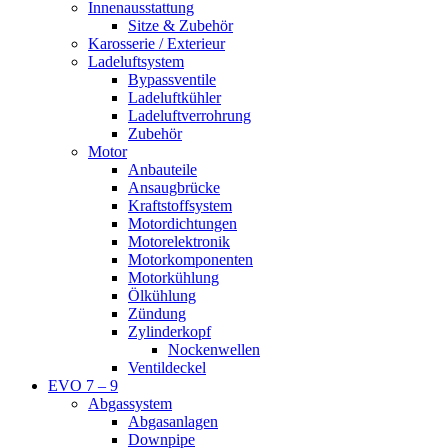
Innenausstattung
Sitze & Zubehör
Karosserie / Exterieur
Ladeluftsystem
Bypassventile
Ladeluftkühler
Ladeluftverrohrung
Zubehör
Motor
Anbauteile
Ansaugbrücke
Kraftstoffsystem
Motordichtungen
Motorelektronik
Motorkomponenten
Motorkühlung
Ölkühlung
Zündung
Zylinderkopf
Nockenwellen
Ventildeckel
EVO 7 – 9
Abgassystem
Abgasanlagen
Downpipe