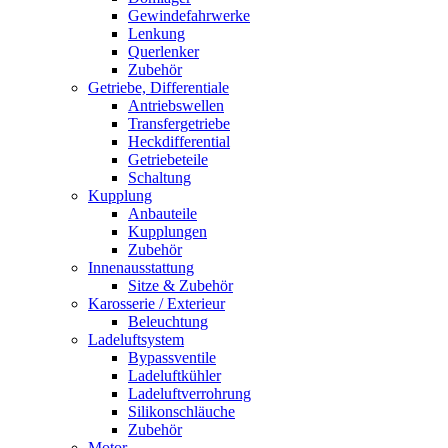
Gewindefahrwerke
Lenkung
Querlenker
Zubehör
Getriebe, Differentiale
Antriebswellen
Transfergetriebe
Heckdifferential
Getriebeteile
Schaltung
Kupplung
Anbauteile
Kupplungen
Zubehör
Innenausstattung
Sitze & Zubehör
Karosserie / Exterieur
Beleuchtung
Ladeluftsystem
Bypassventile
Ladeluftkühler
Ladeluftverrohrung
Silikonschläuche
Zubehör
Motor