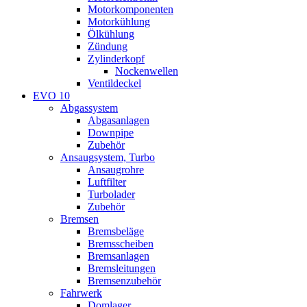
Motorkomponenten
Motorkühlung
Ölkühlung
Zündung
Zylinderkopf
Nockenwellen
Ventildeckel
EVO 10
Abgassystem
Abgasanlagen
Downpipe
Zubehör
Ansaugsystem, Turbo
Ansaugrohre
Luftfilter
Turbolader
Zubehör
Bremsen
Bremsbeläge
Bremsscheiben
Bremsanlagen
Bremsleitungen
Bremsenzubehör
Fahrwerk
Domlager