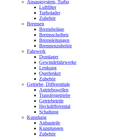
Ansaugsystem, Turbo
Luftfilter
Turbolader
Zubehör
Bremsen
Bremsbeläge
Bremsscheiben
Bremsleitungen
Bremsenzubehör
Fahrwerk
Domlager
Gewindefahrwerke
Lenkung
Querlenker
Zubehör
Getriebe, Differentiale
Antriebswellen
Transfergetriebe
Getriebeteile
Heckdifferential
Schaltung
Kupplung
Anbauteile
Kupplungen
Zubehör