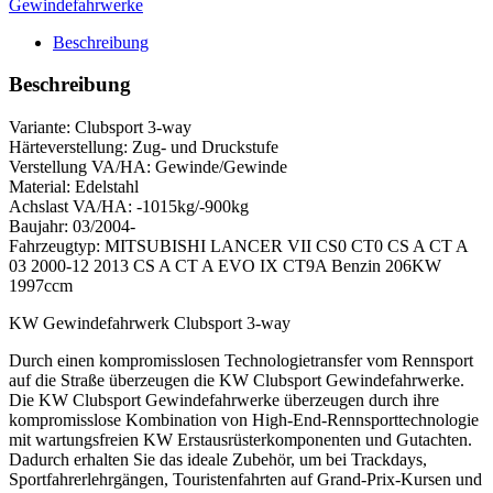
Gewindefahrwerke
inkl.
Stützlager
Beschreibung
Menge
Beschreibung
Variante: Clubsport 3-way
Härteverstellung: Zug- und Druckstufe
Verstellung VA/HA: Gewinde/Gewinde
Material: Edelstahl
Achslast VA/HA: -1015kg/-900kg
Baujahr: 03/2004-
Fahrzeugtyp: MITSUBISHI LANCER VII CS0 CT0 CS A CT A
03 2000-12 2013 CS A CT A EVO IX CT9A Benzin 206KW
1997ccm
KW Gewindefahrwerk Clubsport 3-way
Durch einen kompromisslosen Technologietransfer vom Rennsport
auf die Straße überzeugen die KW Clubsport Gewindefahrwerke.
Die KW Clubsport Gewindefahrwerke überzeugen durch ihre
kompromisslose Kombination von High-End-Rennsporttechnologie
mit wartungsfreien KW Erstausrüsterkomponenten und Gutachten.
Dadurch erhalten Sie das ideale Zubehör, um bei Trackdays,
Sportfahrerlehrgängen, Touristenfahrten auf Grand-Prix-Kursen und