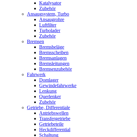
Katalysator
Zubehör
Ansaugsystem, Turbo
Ansaugrohre
Luftfilter
Turbolader
Zubehör
Bremsen
Bremsbeläge
Bremsscheiben
Bremsanlagen
Bremsleitungen
Bremsenzubehör
Fahrwerk
Domlager
Gewindefahrwerke
Lenkung
Querlenker
Zubehör
Getriebe, Differentiale
Antriebswellen
Transfergetriebe
Getriebeteile
Heckdifferential
Schaltung