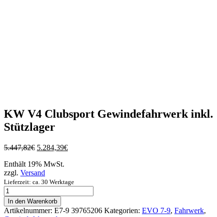
KW V4 Clubsport Gewindefahrwerk inkl.
Stützlager
Ursprünglicher
Aktueller
5.447,82
€
5.284,39
€
Preis
Preis
Enthält 19% MwSt.
war:
ist:
zzgl.
Versand
5.447,82€
5.284,39€.
Lieferzeit: ca. 30 Werktage
KW
V4
In den Warenkorb
Clubsport
Artikelnummer:
E7-9 39765206
Kategorien:
EVO 7-9
,
Fahrwerk
,
Gewindefahrwerk