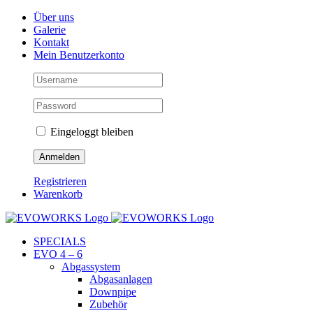
Skip
Facebook
Instagram
YouTube
Über uns
to
Galerie
content
Kontakt
Mein Benutzerkonto
Eingeloggt bleiben
Registrieren
Warenkorb
SPECIALS
EVO 4 – 6
Abgassystem
Abgasanlagen
Downpipe
Zubehör