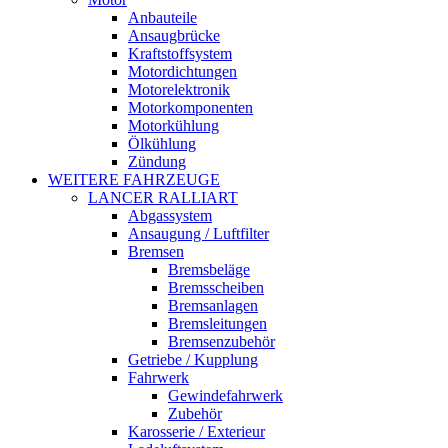
Anbauteile
Ansaugbrücke
Kraftstoffsystem
Motordichtungen
Motorelektronik
Motorkomponenten
Motorkühlung
Ölkühlung
Zündung
WEITERE FAHRZEUGE
LANCER RALLIART
Abgassystem
Ansaugung / Luftfilter
Bremsen
Bremsbeläge
Bremsscheiben
Bremsanlagen
Bremsleitungen
Bremsenzubehör
Getriebe / Kupplung
Fahrwerk
Gewindefahrwerk
Zubehör
Karosserie / Exterieur