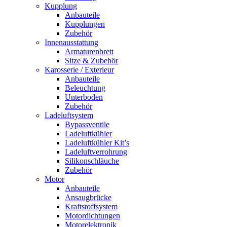
Kupplung
Anbauteile
Kupplungen
Zubehör
Innenausstattung
Armaturenbrett
Sitze & Zubehör
Karosserie / Exterieur
Anbauteile
Beleuchtung
Unterboden
Zubehör
Ladeluftsystem
Bypassventile
Ladeluftkühler
Ladeluftkühler Kit’s
Ladeluftverrohrung
Silikonschläuche
Zubehör
Motor
Anbauteile
Ansaugbrücke
Kraftstoffsystem
Motordichtungen
Motorelektronik