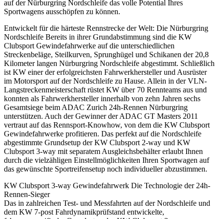
auf der Nürburgring Nordschleife das volle Potential Ihres
Sportwagens ausschöpfen zu können.
Entwickelt für die härteste Rennstrecke der Welt: Die Nürburgring
Nordschleife Bereits in ihrer Grundabstimmung sind die KW
Clubsport Gewindefahrwerke auf die unterschiedlichen
Streckenbeläge, Steilkurven, Sprunghügel und Schikanen der 20,8
Kilometer langen Nürburgring Nordschleife abgestimmt. Schließlich
ist KW einer der erfolgreichsten Fahrwerkhersteller und Ausrüster
im Motorsport auf der Nordschleife zu Hause. Allein in der VLN-
Langstreckenmeisterschaft rüstet KW über 70 Rennteams aus und
konnten als Fahrwerkhersteller innerhalb von zehn Jahren sechs
Gesamtsiege beim ADAC Zurich 24h-Rennen Nürburgring
unterstützen. Auch der Gewinner der ADAC GT Masters 2011
vertraut auf das Rennsport-Knowhow, von dem die KW Clubsport
Gewindefahrwerke profitieren. Das perfekt auf die Nordschleife
abgestimmte Grundsetup der KW Clubsport 2-way und KW
Clubsport 3-way mit separatem Ausgleichsbehälter erlaubt Ihnen
durch die vielzähligen Einstellmöglichkeiten Ihren Sportwagen auf
das gewünschte Sportreifensetup noch individueller abzustimmen.
KW Clubsport 3-way Gewindefahrwerk Die Technologie der 24h-
Rennen-Sieger
Das in zahlreichen Test- und Messfahrten auf der Nordschleife und
dem KW 7-post Fahrdynamikprüfstand entwickelte,