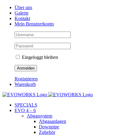
Skip
Facebook
Instagram
YouTube
Über uns
to
Galerie
content
Kontakt
Mein Benutzerkonto
Eingeloggt bleiben
Registrieren
Warenkorb
SPECIALS
EVO 4 – 6
Abgassystem
Abgasanlagen
Downpipe
Zubehör