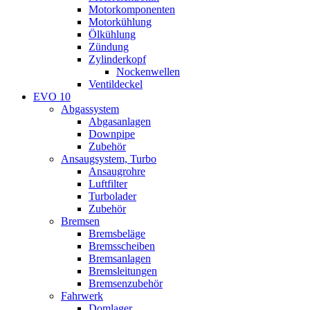
Motorkomponenten
Motorkühlung
Ölkühlung
Zündung
Zylinderkopf
Nockenwellen
Ventildeckel
EVO 10
Abgassystem
Abgasanlagen
Downpipe
Zubehör
Ansaugsystem, Turbo
Ansaugrohre
Luftfilter
Turbolader
Zubehör
Bremsen
Bremsbeläge
Bremsscheiben
Bremsanlagen
Bremsleitungen
Bremsenzubehör
Fahrwerk
Domlager