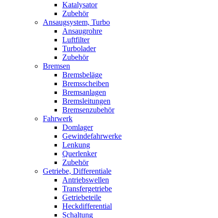
Katalysator
Zubehör
Ansaugsystem, Turbo
Ansaugrohre
Luftfilter
Turbolader
Zubehör
Bremsen
Bremsbeläge
Bremsscheiben
Bremsanlagen
Bremsleitungen
Bremsenzubehör
Fahrwerk
Domlager
Gewindefahrwerke
Lenkung
Querlenker
Zubehör
Getriebe, Differentiale
Antriebswellen
Transfergetriebe
Getriebeteile
Heckdifferential
Schaltung