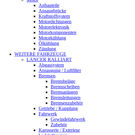
Anbauteile
Ansaugbrücke
Kraftstoffsystem
Motordichtungen
Motorelektronik
Motorkomponenten
Motorkühlung
Ölkühlung
Zündung
WEITERE FAHRZEUGE
LANCER RALLIART
Abgassystem
Ansaugung / Luftfilter
Bremsen
Bremsbeläge
Bremsscheiben
Bremsanlagen
Bremsleitungen
Bremsenzubehör
Getriebe / Kupplung
Fahrwerk
Gewindefahrwerk
Zubehör
Karosserie / Exterieur