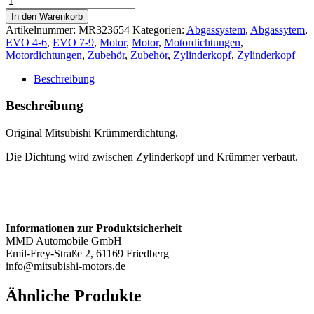
OEM
In den Warenkorb
-
Artikelnummer:
MR323654
Kategorien:
Abgassystem
,
Abgassytem
,
Evo
EVO 4-6
,
EVO 7-9
,
Motor
,
Motor
,
Motordichtungen
,
4-
Motordichtungen
,
Zubehör
,
Zubehör
,
Zylinderkopf
,
Zylinderkopf
9
Menge
Beschreibung
Beschreibung
Original Mitsubishi Krümmerdichtung.
Die Dichtung wird zwischen Zylinderkopf und Krümmer verbaut.
Informationen zur Produktsicherheit
MMD Automobile GmbH
Emil-Frey-Straße 2, 61169 Friedberg
info@mitsubishi-motors.de
Ähnliche Produkte