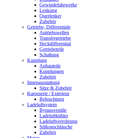
Gewindefahrwerke
Lenkung
Querlenker
Zubehör
Getriebe, Differentiale
Antriebswellen
Transfergetriebe
Heckdifferential
Getriebeteile
Schaltung
Kupplung
Anbauteile
Kupplungen
Zubehör
Innenausstattung
Sitze & Zubehör
Karosserie / Exterieur
Beleuchtung
Ladeluftsystem
Bypassventile
Ladeluftkühler
Ladeluftverrohrung
Silikonschläuche
Zubehör
Motor