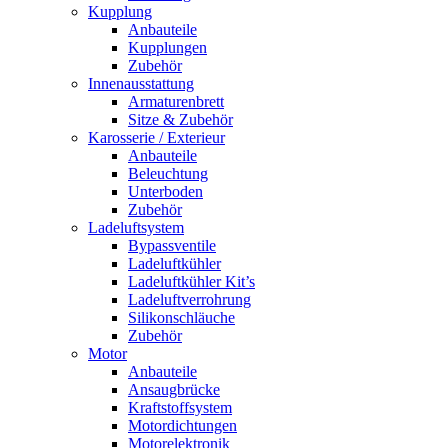
Kupplung
Anbauteile
Kupplungen
Zubehör
Innenausstattung
Armaturenbrett
Sitze & Zubehör
Karosserie / Exterieur
Anbauteile
Beleuchtung
Unterboden
Zubehör
Ladeluftsystem
Bypassventile
Ladeluftkühler
Ladeluftkühler Kit’s
Ladeluftverrohrung
Silikonschläuche
Zubehör
Motor
Anbauteile
Ansaugbrücke
Kraftstoffsystem
Motordichtungen
Motorelektronik