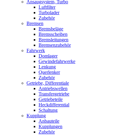
Ansaugsystem, Turbo
Luftfilter
Turbolader
Zubehör
Bremsen
Bremsbeläge
Bremsscheiben
Bremsleitungen
Bremsenzubehör
Fahrwerk
Domlager
Gewindefahrwerke
Lenkung
Querlenker
Zubehör
Getriebe, Differentiale
Antriebswellen
Transfergetriebe
Getriebeteile
Heckdifferential
Schaltung
Kupplung
Anbauteile
Kupplungen
Zubehör