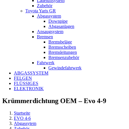
Ladeluftsystem
Zubehör
Toyota Yaris GR
Abgassystem
Downpipe
Abgasanlagen
Ansaugsystem
Bremsen
Bremsbeläge
Bremsscheiben
Bremsleitungen
Bremsenzubehör
Fahrwerk
Gewindefahrwerk
ABGASSYSTEM
FELGEN
FLÜSSIGES
ELEKTRONIK
Krümmerdichtung OEM – Evo 4-9
Startseite
EVO 4-6
Abgassytem
Zubehör