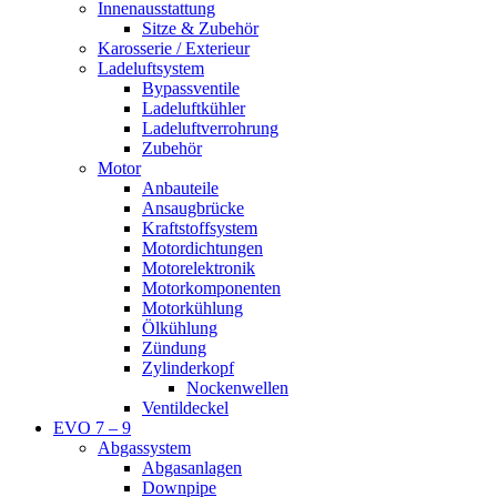
Innenausstattung
Sitze & Zubehör
Karosserie / Exterieur
Ladeluftsystem
Bypassventile
Ladeluftkühler
Ladeluftverrohrung
Zubehör
Motor
Anbauteile
Ansaugbrücke
Kraftstoffsystem
Motordichtungen
Motorelektronik
Motorkomponenten
Motorkühlung
Ölkühlung
Zündung
Zylinderkopf
Nockenwellen
Ventildeckel
EVO 7 – 9
Abgassystem
Abgasanlagen
Downpipe