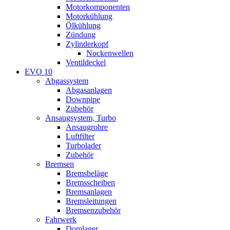
Motorkomponenten
Motorkühlung
Ölkühlung
Zündung
Zylinderkopf
Nockenwellen
Ventildeckel
EVO 10
Abgassystem
Abgasanlagen
Downpipe
Zubehör
Ansaugsystem, Turbo
Ansaugrohre
Luftfilter
Turbolader
Zubehör
Bremsen
Bremsbeläge
Bremsscheiben
Bremsanlagen
Bremsleitungen
Bremsenzubehör
Fahrwerk
Domlager