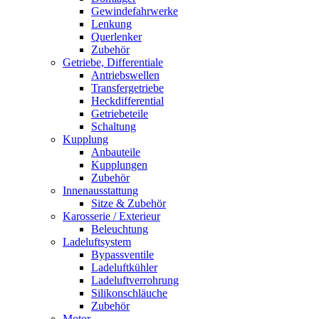
Gewindefahrwerke
Lenkung
Querlenker
Zubehör
Getriebe, Differentiale
Antriebswellen
Transfergetriebe
Heckdifferential
Getriebeteile
Schaltung
Kupplung
Anbauteile
Kupplungen
Zubehör
Innenausstattung
Sitze & Zubehör
Karosserie / Exterieur
Beleuchtung
Ladeluftsystem
Bypassventile
Ladeluftkühler
Ladeluftverrohrung
Silikonschläuche
Zubehör
Motor