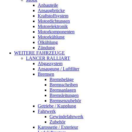
Anbauteile
Ansaugbrücke
Kraftstoffsystem
Motordichtungen
Motorelektronik
Motorkomponenten
Motorkühlung
Ölkühlung
Zündung
WEITERE FAHRZEUGE
LANCER RALLIART
Abgassystem
Ansaugung / Luftfilter
Bremsen
Bremsbeläge
Bremsscheiben
Bremsanlagen
Bremsleitungen
Bremsenzubehör
Getriebe / Kupplung
Fahrwerk
Gewindefahrwerk
Zubehör
Karosserie / Exterieur