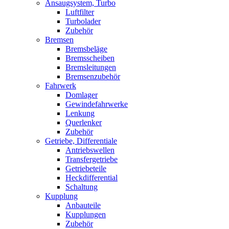
Ansaugsystem, Turbo
Luftfilter
Turbolader
Zubehör
Bremsen
Bremsbeläge
Bremsscheiben
Bremsleitungen
Bremsenzubehör
Fahrwerk
Domlager
Gewindefahrwerke
Lenkung
Querlenker
Zubehör
Getriebe, Differentiale
Antriebswellen
Transfergetriebe
Getriebeteile
Heckdifferential
Schaltung
Kupplung
Anbauteile
Kupplungen
Zubehör