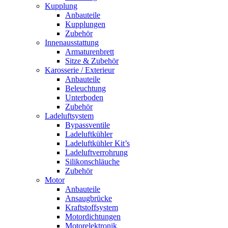
Kupplung
Anbauteile
Kupplungen
Zubehör
Innenausstattung
Armaturenbrett
Sitze & Zubehör
Karosserie / Exterieur
Anbauteile
Beleuchtung
Unterboden
Zubehör
Ladeluftsystem
Bypassventile
Ladeluftkühler
Ladeluftkühler Kit’s
Ladeluftverrohrung
Silikonschläuche
Zubehör
Motor
Anbauteile
Ansaugbrücke
Kraftstoffsystem
Motordichtungen
Motorelektronik