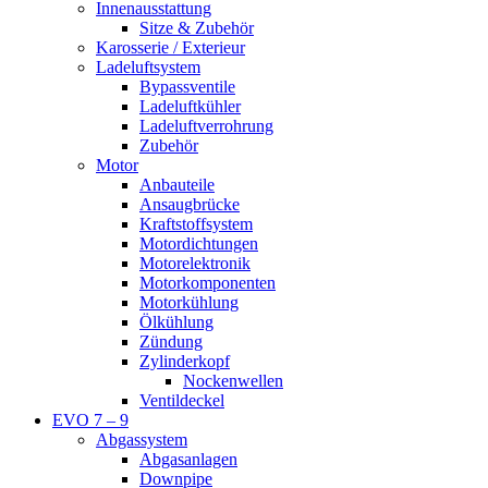
Innenausstattung
Sitze & Zubehör
Karosserie / Exterieur
Ladeluftsystem
Bypassventile
Ladeluftkühler
Ladeluftverrohrung
Zubehör
Motor
Anbauteile
Ansaugbrücke
Kraftstoffsystem
Motordichtungen
Motorelektronik
Motorkomponenten
Motorkühlung
Ölkühlung
Zündung
Zylinderkopf
Nockenwellen
Ventildeckel
EVO 7 – 9
Abgassystem
Abgasanlagen
Downpipe