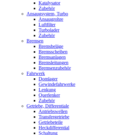
Katalysator
Zubehör
Ansaugsystem, Turbo
Ansaugrohre
Luftfilter
Turbolader
Zubehör
Bremsen
Bremsbeläge
Bremsscheiben
Bremsanlagen
Bremsleitungen
Bremsenzubehör
Fahrwerk
Domlager
Gewindefahrwerke
Lenkung
Querlenker
Zubehör
Getriebe, Differentiale
Antriebswellen
Transfergetriebe
Getriebeteile
Heckdifferential
Schaltung