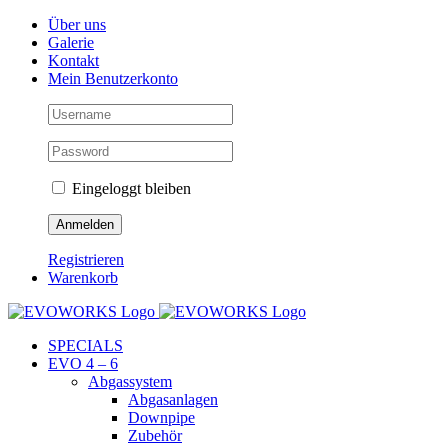
Skip
Facebook
Instagram
YouTube
Über uns
to
Galerie
content
Kontakt
Mein Benutzerkonto
Eingeloggt bleiben
Registrieren
Warenkorb
SPECIALS
EVO 4 – 6
Abgassystem
Abgasanlagen
Downpipe
Zubehör