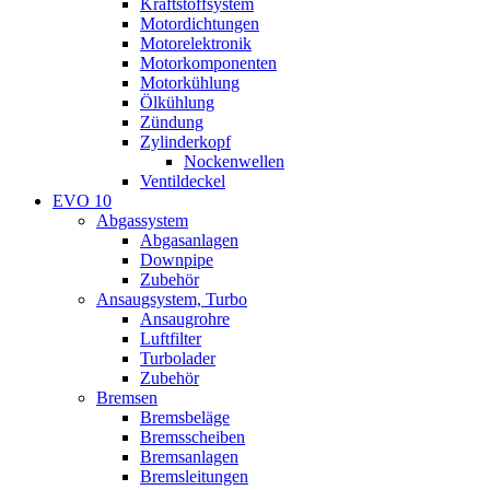
Kraftstoffsystem
Motordichtungen
Motorelektronik
Motorkomponenten
Motorkühlung
Ölkühlung
Zündung
Zylinderkopf
Nockenwellen
Ventildeckel
EVO 10
Abgassystem
Abgasanlagen
Downpipe
Zubehör
Ansaugsystem, Turbo
Ansaugrohre
Luftfilter
Turbolader
Zubehör
Bremsen
Bremsbeläge
Bremsscheiben
Bremsanlagen
Bremsleitungen