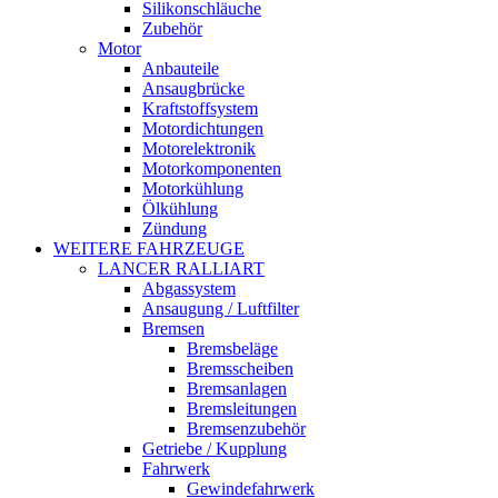
Silikonschläuche
Zubehör
Motor
Anbauteile
Ansaugbrücke
Kraftstoffsystem
Motordichtungen
Motorelektronik
Motorkomponenten
Motorkühlung
Ölkühlung
Zündung
WEITERE FAHRZEUGE
LANCER RALLIART
Abgassystem
Ansaugung / Luftfilter
Bremsen
Bremsbeläge
Bremsscheiben
Bremsanlagen
Bremsleitungen
Bremsenzubehör
Getriebe / Kupplung
Fahrwerk
Gewindefahrwerk