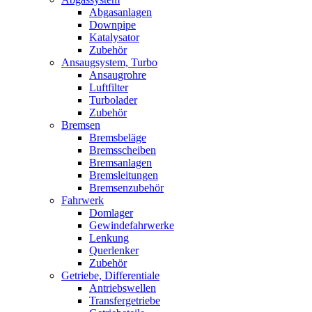
Abgasanlagen
Downpipe
Katalysator
Zubehör
Ansaugsystem, Turbo
Ansaugrohre
Luftfilter
Turbolader
Zubehör
Bremsen
Bremsbeläge
Bremsscheiben
Bremsanlagen
Bremsleitungen
Bremsenzubehör
Fahrwerk
Domlager
Gewindefahrwerke
Lenkung
Querlenker
Zubehör
Getriebe, Differentiale
Antriebswellen
Transfergetriebe