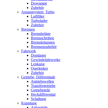
Downpipe
Zubehör
Ansaugsystem, Turbo
Luftfilter
Turbolader
Zubehör
Bremsen
Bremsbeläge
Bremsscheiben
Bremsleitungen
Bremsenzubehör
Fahrwerk
Domlager
Gewindefahrwerke
Lenkung
Querlenker
Zubehör
Getriebe, Differentiale
Antriebswellen
Transfergetriebe
Getriebeteile
Heckdifferential
Schaltung
Kupplung
Anbauteile