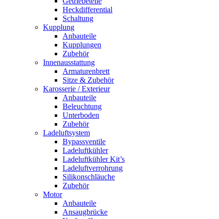
Getriebeteile
Heckdifferential
Schaltung
Kupplung
Anbauteile
Kupplungen
Zubehör
Innenausstattung
Armaturenbrett
Sitze & Zubehör
Karosserie / Exterieur
Anbauteile
Beleuchtung
Unterboden
Zubehör
Ladeluftsystem
Bypassventile
Ladeluftkühler
Ladeluftkühler Kit’s
Ladeluftverrohrung
Silikonschläuche
Zubehör
Motor
Anbauteile
Ansaugbrücke