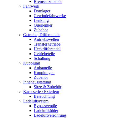
Bremsenzubehör
Fahrwerk
Domlager
Gewindefahrwerke
Lenkung
Querlenker
Zubehör
Getriebe, Differentiale
Antriebswellen
Transfergetriebe
Heckdifferential
Getriebeteile
Schaltung
Kupplung
Anbauteile
Kupplungen
Zubehör
Innenausstattung
Sitze & Zubehör
Karosserie / Exterieur
Beleuchtung
Ladeluftsystem
Bypassventile
Ladeluftkühler
Ladeluftverrohrung