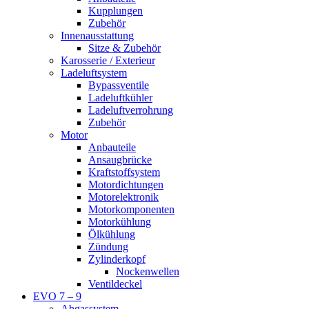
Kupplungen
Zubehör
Innenausstattung
Sitze & Zubehör
Karosserie / Exterieur
Ladeluftsystem
Bypassventile
Ladeluftkühler
Ladeluftverrohrung
Zubehör
Motor
Anbauteile
Ansaugbrücke
Kraftstoffsystem
Motordichtungen
Motorelektronik
Motorkomponenten
Motorkühlung
Ölkühlung
Zündung
Zylinderkopf
Nockenwellen
Ventildeckel
EVO 7 – 9
Abgassystem