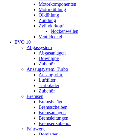
Motorkomponenten
Motorkühlung
Ölkühlung
Zündung
Zylinderkopf
Nockenwellen
Ventildeckel
EVO 10
Abgassystem
Abgasanlagen
Downpipe
Zubehör
Ansaugsystem, Turbo
Ansaugrohre
Luftfilter
Turbolader
Zubehör
Bremsen
Bremsbeläge
Bremsscheiben
Bremsanlagen
Bremsleitungen
Bremsenzubehör
Fahrwerk
Domlager