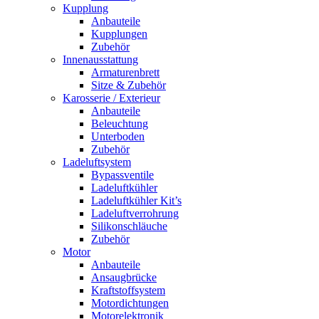
Kupplung
Anbauteile
Kupplungen
Zubehör
Innenausstattung
Armaturenbrett
Sitze & Zubehör
Karosserie / Exterieur
Anbauteile
Beleuchtung
Unterboden
Zubehör
Ladeluftsystem
Bypassventile
Ladeluftkühler
Ladeluftkühler Kit’s
Ladeluftverrohrung
Silikonschläuche
Zubehör
Motor
Anbauteile
Ansaugbrücke
Kraftstoffsystem
Motordichtungen
Motorelektronik