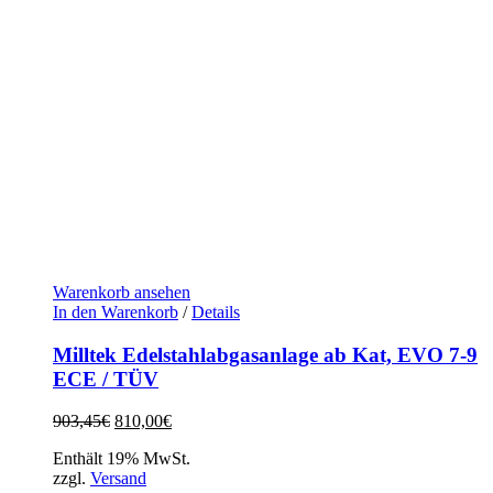
Warenkorb ansehen
In den Warenkorb
/
Details
Milltek Edelstahlabgasanlage ab Kat, EVO 7-9
ECE / TÜV
Ursprünglicher
Aktueller
903,45
€
810,00
€
Preis
Preis
Enthält 19% MwSt.
war:
ist:
zzgl.
Versand
903,45€
810,00€.