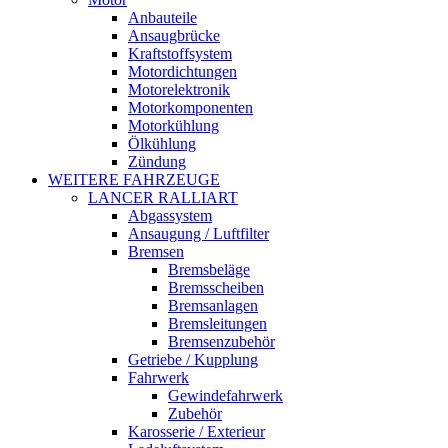
Anbauteile
Ansaugbrücke
Kraftstoffsystem
Motordichtungen
Motorelektronik
Motorkomponenten
Motorkühlung
Ölkühlung
Zündung
WEITERE FAHRZEUGE
LANCER RALLIART
Abgassystem
Ansaugung / Luftfilter
Bremsen
Bremsbeläge
Bremsscheiben
Bremsanlagen
Bremsleitungen
Bremsenzubehör
Getriebe / Kupplung
Fahrwerk
Gewindefahrwerk
Zubehör
Karosserie / Exterieur