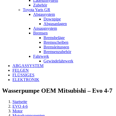
Ladeluftsystem
Zubehör
Toyota Yaris GR
Abgassystem
Downpipe
Abgasanlagen
Ansaugsystem
Bremsen
Bremsbeläge
Bremsscheiben
Bremsleitungen
Bremsenzubehör
Fahrwerk
Gewindefahrwerk
ABGASSYSTEM
FELGEN
FLÜSSIGES
ELEKTRONIK
Wasserpumpe OEM Mitsubishi – Evo 4-7
Startseite
EVO 4-6
Motor
Motorkomponenten