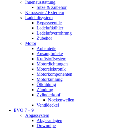
Innenausstattung
Sitze & Zubehör
Karosserie / Exterieur
Ladeluftsystem
Bypassventile
Ladeluftkühler
Ladeluftverrohrung
Zubehör
Motor
Anbauteile
Ansaugbrücke
Kraftstoffsystem
Motordichtungen
Motorelektronik
Motorkomponenten
Motorkühlung
Ölkühlung
Zündung
Zylinderkopf
Nockenwellen
Ventildeckel
EVO 7 – 9
Abgassystem
Abgasanlagen
Downpipe