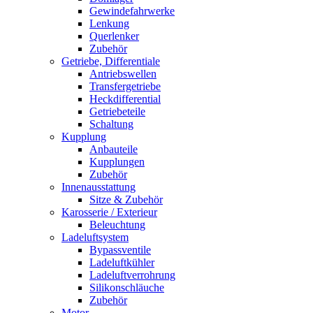
Gewindefahrwerke
Lenkung
Querlenker
Zubehör
Getriebe, Differentiale
Antriebswellen
Transfergetriebe
Heckdifferential
Getriebeteile
Schaltung
Kupplung
Anbauteile
Kupplungen
Zubehör
Innenausstattung
Sitze & Zubehör
Karosserie / Exterieur
Beleuchtung
Ladeluftsystem
Bypassventile
Ladeluftkühler
Ladeluftverrohrung
Silikonschläuche
Zubehör
Motor