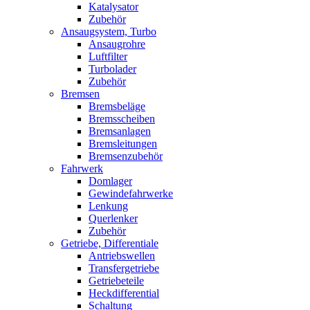
Katalysator
Zubehör
Ansaugsystem, Turbo
Ansaugrohre
Luftfilter
Turbolader
Zubehör
Bremsen
Bremsbeläge
Bremsscheiben
Bremsanlagen
Bremsleitungen
Bremsenzubehör
Fahrwerk
Domlager
Gewindefahrwerke
Lenkung
Querlenker
Zubehör
Getriebe, Differentiale
Antriebswellen
Transfergetriebe
Getriebeteile
Heckdifferential
Schaltung