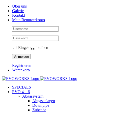
Skip
Facebook
Instagram
YouTube
Über uns
to
Galerie
content
Kontakt
Mein Benutzerkonto
Eingeloggt bleiben
Registrieren
Warenkorb
SPECIALS
EVO 4 – 6
Abgassystem
Abgasanlagen
Downpipe
Zubehör