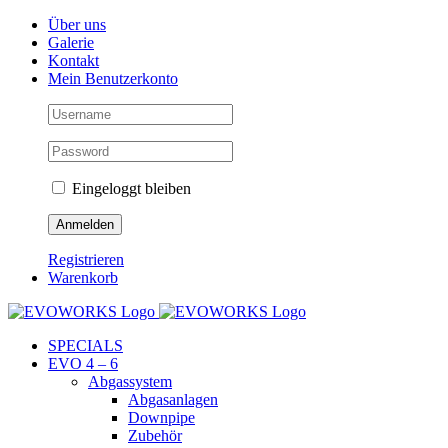
Skip
Facebook
Instagram
YouTube
Über uns
to
Galerie
content
Kontakt
Mein Benutzerkonto
Eingeloggt bleiben
Registrieren
Warenkorb
SPECIALS
EVO 4 – 6
Abgassystem
Abgasanlagen
Downpipe
Zubehör