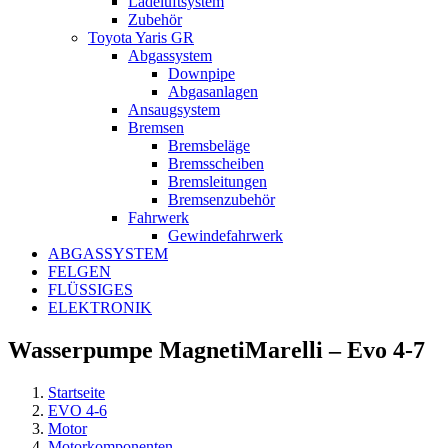
Ladeluftsystem
Zubehör
Toyota Yaris GR
Abgassystem
Downpipe
Abgasanlagen
Ansaugsystem
Bremsen
Bremsbeläge
Bremsscheiben
Bremsleitungen
Bremsenzubehör
Fahrwerk
Gewindefahrwerk
ABGASSYSTEM
FELGEN
FLÜSSIGES
ELEKTRONIK
Wasserpumpe MagnetiMarelli – Evo 4-7
Startseite
EVO 4-6
Motor
Motorkomponenten