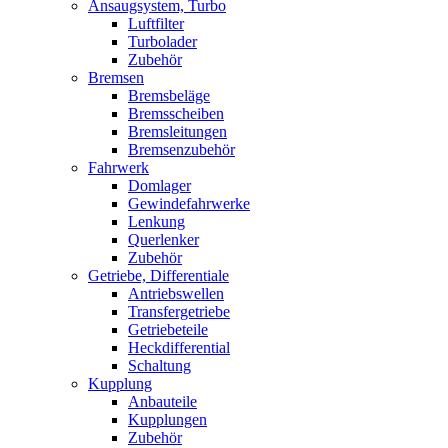
Ansaugsystem, Turbo
Luftfilter
Turbolader
Zubehör
Bremsen
Bremsbeläge
Bremsscheiben
Bremsleitungen
Bremsenzubehör
Fahrwerk
Domlager
Gewindefahrwerke
Lenkung
Querlenker
Zubehör
Getriebe, Differentiale
Antriebswellen
Transfergetriebe
Getriebeteile
Heckdifferential
Schaltung
Kupplung
Anbauteile
Kupplungen
Zubehör