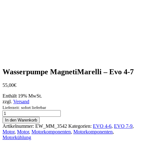
Wasserpumpe MagnetiMarelli – Evo 4-7
55,00
€
Enthält 19% MwSt.
zzgl.
Versand
Lieferzeit: sofort lieferbar
Wasserpumpe
MagnetiMarelli
In den Warenkorb
-
Artikelnummer:
EW_MM_3542
Kategorien:
EVO 4-6
,
EVO 7-9
,
Evo
Motor
,
Motor
,
Motorkomponenten
,
Motorkomponenten
,
4-
Motorkühlung
7