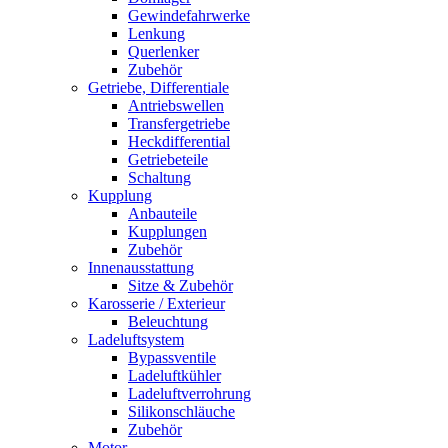
Gewindefahrwerke
Lenkung
Querlenker
Zubehör
Getriebe, Differentiale
Antriebswellen
Transfergetriebe
Heckdifferential
Getriebeteile
Schaltung
Kupplung
Anbauteile
Kupplungen
Zubehör
Innenausstattung
Sitze & Zubehör
Karosserie / Exterieur
Beleuchtung
Ladeluftsystem
Bypassventile
Ladeluftkühler
Ladeluftverrohrung
Silikonschläuche
Zubehör
Motor