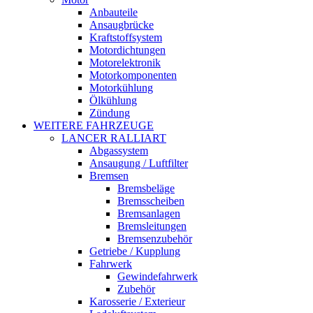
Anbauteile
Ansaugbrücke
Kraftstoffsystem
Motordichtungen
Motorelektronik
Motorkomponenten
Motorkühlung
Ölkühlung
Zündung
WEITERE FAHRZEUGE
LANCER RALLIART
Abgassystem
Ansaugung / Luftfilter
Bremsen
Bremsbeläge
Bremsscheiben
Bremsanlagen
Bremsleitungen
Bremsenzubehör
Getriebe / Kupplung
Fahrwerk
Gewindefahrwerk
Zubehör
Karosserie / Exterieur