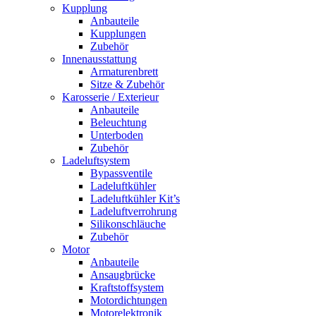
Kupplung
Anbauteile
Kupplungen
Zubehör
Innenausstattung
Armaturenbrett
Sitze & Zubehör
Karosserie / Exterieur
Anbauteile
Beleuchtung
Unterboden
Zubehör
Ladeluftsystem
Bypassventile
Ladeluftkühler
Ladeluftkühler Kit’s
Ladeluftverrohrung
Silikonschläuche
Zubehör
Motor
Anbauteile
Ansaugbrücke
Kraftstoffsystem
Motordichtungen
Motorelektronik