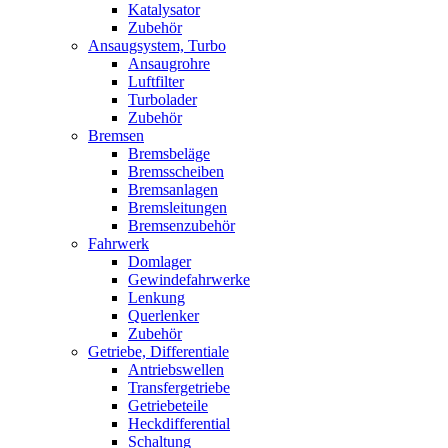
Katalysator
Zubehör
Ansaugsystem, Turbo
Ansaugrohre
Luftfilter
Turbolader
Zubehör
Bremsen
Bremsbeläge
Bremsscheiben
Bremsanlagen
Bremsleitungen
Bremsenzubehör
Fahrwerk
Domlager
Gewindefahrwerke
Lenkung
Querlenker
Zubehör
Getriebe, Differentiale
Antriebswellen
Transfergetriebe
Getriebeteile
Heckdifferential
Schaltung