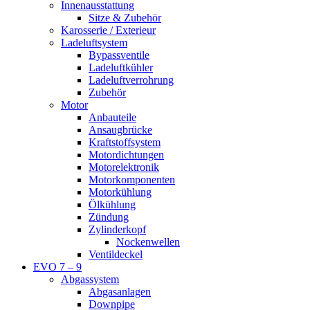
Innenausstattung
Sitze & Zubehör
Karosserie / Exterieur
Ladeluftsystem
Bypassventile
Ladeluftkühler
Ladeluftverrohrung
Zubehör
Motor
Anbauteile
Ansaugbrücke
Kraftstoffsystem
Motordichtungen
Motorelektronik
Motorkomponenten
Motorkühlung
Ölkühlung
Zündung
Zylinderkopf
Nockenwellen
Ventildeckel
EVO 7 – 9
Abgassystem
Abgasanlagen
Downpipe