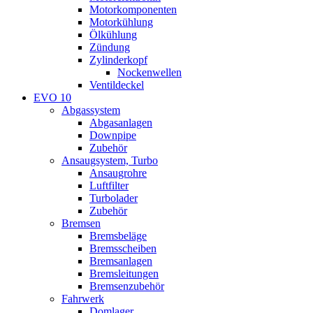
Motorkomponenten
Motorkühlung
Ölkühlung
Zündung
Zylinderkopf
Nockenwellen
Ventildeckel
EVO 10
Abgassystem
Abgasanlagen
Downpipe
Zubehör
Ansaugsystem, Turbo
Ansaugrohre
Luftfilter
Turbolader
Zubehör
Bremsen
Bremsbeläge
Bremsscheiben
Bremsanlagen
Bremsleitungen
Bremsenzubehör
Fahrwerk
Domlager