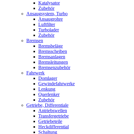
Katalysator
Zubehör
Ansaugsystem, Turbo
Ansaugrohre
Luftfilter
Turbolader
Zubehör
Bremsen
Bremsbeläge
Bremsscheiben
Bremsanlagen
Bremsleitungen
Bremsenzubehör
Fahrwerk
Domlager
Gewindefahrwerke
Lenkung
Querlenker
Zubehör
Getriebe, Differentiale
Antriebswellen
Transfergetriebe
Getriebeteile
Heckdifferential
Schaltung