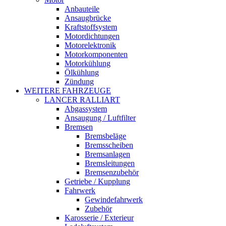
Anbauteile
Ansaugbrücke
Kraftstoffsystem
Motordichtungen
Motorelektronik
Motorkomponenten
Motorkühlung
Ölkühlung
Zündung
WEITERE FAHRZEUGE
LANCER RALLIART
Abgassystem
Ansaugung / Luftfilter
Bremsen
Bremsbeläge
Bremsscheiben
Bremsanlagen
Bremsleitungen
Bremsenzubehör
Getriebe / Kupplung
Fahrwerk
Gewindefahrwerk
Zubehör
Karosserie / Exterieur