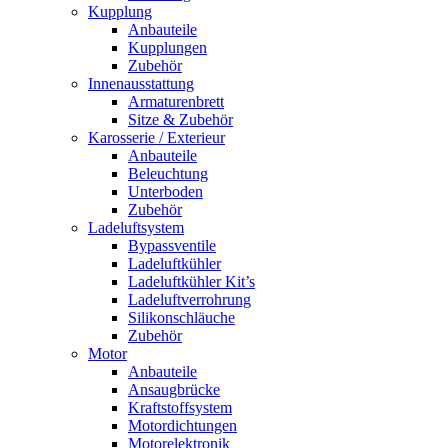
Kupplung
Anbauteile
Kupplungen
Zubehör
Innenausstattung
Armaturenbrett
Sitze & Zubehör
Karosserie / Exterieur
Anbauteile
Beleuchtung
Unterboden
Zubehör
Ladeluftsystem
Bypassventile
Ladeluftkühler
Ladeluftkühler Kit’s
Ladeluftverrohrung
Silikonschläuche
Zubehör
Motor
Anbauteile
Ansaugbrücke
Kraftstoffsystem
Motordichtungen
Motorelektronik