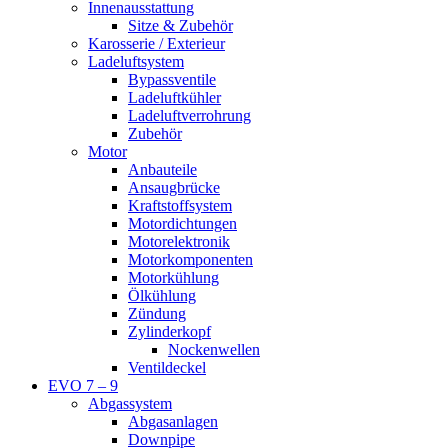
Innenausstattung
Sitze & Zubehör
Karosserie / Exterieur
Ladeluftsystem
Bypassventile
Ladeluftkühler
Ladeluftverrohrung
Zubehör
Motor
Anbauteile
Ansaugbrücke
Kraftstoffsystem
Motordichtungen
Motorelektronik
Motorkomponenten
Motorkühlung
Ölkühlung
Zündung
Zylinderkopf
Nockenwellen
Ventildeckel
EVO 7 – 9
Abgassystem
Abgasanlagen
Downpipe