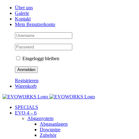
Skip
Facebook
Instagram
YouTube
Über uns
to
Galerie
content
Kontakt
Mein Benutzerkonto
Eingeloggt bleiben
Registrieren
Warenkorb
SPECIALS
EVO 4 – 6
Abgassystem
Abgasanlagen
Downpipe
Zubehör