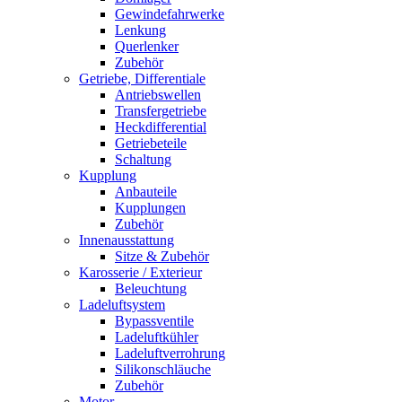
Gewindefahrwerke
Lenkung
Querlenker
Zubehör
Getriebe, Differentiale
Antriebswellen
Transfergetriebe
Heckdifferential
Getriebeteile
Schaltung
Kupplung
Anbauteile
Kupplungen
Zubehör
Innenausstattung
Sitze & Zubehör
Karosserie / Exterieur
Beleuchtung
Ladeluftsystem
Bypassventile
Ladeluftkühler
Ladeluftverrohrung
Silikonschläuche
Zubehör
Motor