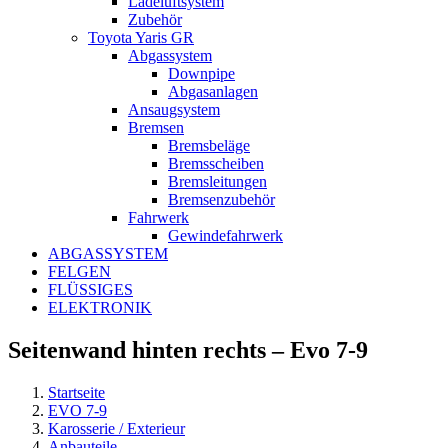
Ladeluftsystem
Zubehör
Toyota Yaris GR
Abgassystem
Downpipe
Abgasanlagen
Ansaugsystem
Bremsen
Bremsbeläge
Bremsscheiben
Bremsleitungen
Bremsenzubehör
Fahrwerk
Gewindefahrwerk
ABGASSYSTEM
FELGEN
FLÜSSIGES
ELEKTRONIK
Seitenwand hinten rechts – Evo 7-9
Startseite
EVO 7-9
Karosserie / Exterieur
Anbauteile