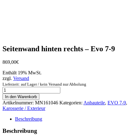
Seitenwand hinten rechts – Evo 7-9
869,00
€
Enthält 19% MwSt.
zzgl.
Versand
Lieferzeit: auf Lager / kein Versand nur Abholung
Seitenwand
hinten
In den Warenkorb
rechts
Artikelnummer:
MN161046
Kategorien:
Anbauteile
,
EVO 7-9
,
-
Karosserie / Exterieur
Evo
7-
Beschreibung
9
Menge
Beschreibung