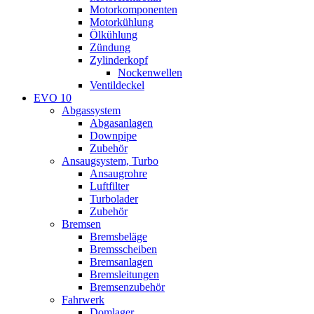
Motorkomponenten
Motorkühlung
Ölkühlung
Zündung
Zylinderkopf
Nockenwellen
Ventildeckel
EVO 10
Abgassystem
Abgasanlagen
Downpipe
Zubehör
Ansaugsystem, Turbo
Ansaugrohre
Luftfilter
Turbolader
Zubehör
Bremsen
Bremsbeläge
Bremsscheiben
Bremsanlagen
Bremsleitungen
Bremsenzubehör
Fahrwerk
Domlager