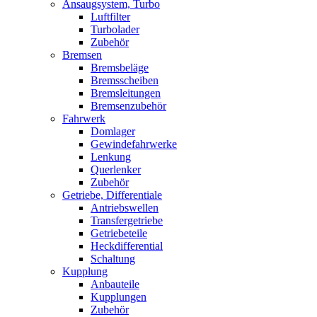
Ansaugsystem, Turbo
Luftfilter
Turbolader
Zubehör
Bremsen
Bremsbeläge
Bremsscheiben
Bremsleitungen
Bremsenzubehör
Fahrwerk
Domlager
Gewindefahrwerke
Lenkung
Querlenker
Zubehör
Getriebe, Differentiale
Antriebswellen
Transfergetriebe
Getriebeteile
Heckdifferential
Schaltung
Kupplung
Anbauteile
Kupplungen
Zubehör