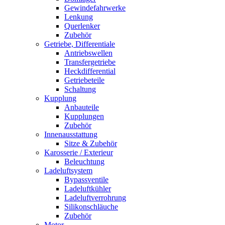
Gewindefahrwerke
Lenkung
Querlenker
Zubehör
Getriebe, Differentiale
Antriebswellen
Transfergetriebe
Heckdifferential
Getriebeteile
Schaltung
Kupplung
Anbauteile
Kupplungen
Zubehör
Innenausstattung
Sitze & Zubehör
Karosserie / Exterieur
Beleuchtung
Ladeluftsystem
Bypassventile
Ladeluftkühler
Ladeluftverrohrung
Silikonschläuche
Zubehör
Motor