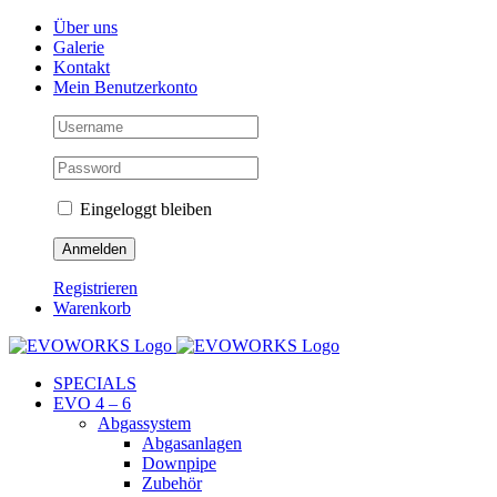
Skip
Facebook
Instagram
YouTube
Über uns
to
Galerie
content
Kontakt
Mein Benutzerkonto
Eingeloggt bleiben
Registrieren
Warenkorb
SPECIALS
EVO 4 – 6
Abgassystem
Abgasanlagen
Downpipe
Zubehör