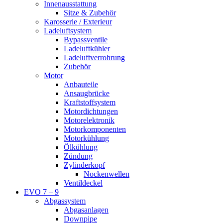
Innenausstattung
Sitze & Zubehör
Karosserie / Exterieur
Ladeluftsystem
Bypassventile
Ladeluftkühler
Ladeluftverrohrung
Zubehör
Motor
Anbauteile
Ansaugbrücke
Kraftstoffsystem
Motordichtungen
Motorelektronik
Motorkomponenten
Motorkühlung
Ölkühlung
Zündung
Zylinderkopf
Nockenwellen
Ventildeckel
EVO 7 – 9
Abgassystem
Abgasanlagen
Downpipe