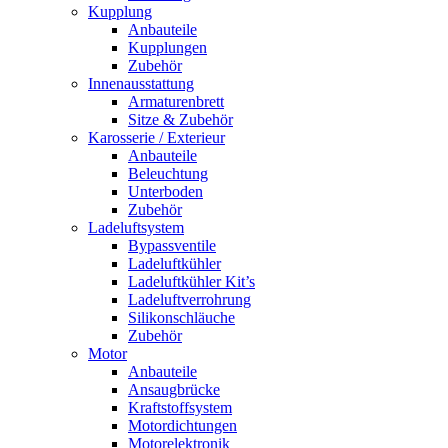
Kupplung
Anbauteile
Kupplungen
Zubehör
Innenausstattung
Armaturenbrett
Sitze & Zubehör
Karosserie / Exterieur
Anbauteile
Beleuchtung
Unterboden
Zubehör
Ladeluftsystem
Bypassventile
Ladeluftkühler
Ladeluftkühler Kit’s
Ladeluftverrohrung
Silikonschläuche
Zubehör
Motor
Anbauteile
Ansaugbrücke
Kraftstoffsystem
Motordichtungen
Motorelektronik