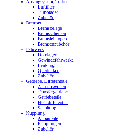
Ansaugsystem, Turbo
Luftfilter
Turbolader
Zubehör
Bremsen
Bremsbeläge
Bremsscheiben
Bremsleitungen
Bremsenzubehör
Fahrwerk
Domlager
Gewindefahrwerke
Lenkung
Querlenker
Zubehör
Getriebe, Differentiale
Antriebswellen
Transfergetriebe
Getriebeteile
Heckdifferential
Schaltung
Kupplung
Anbauteile
Kupplungen
Zubehör