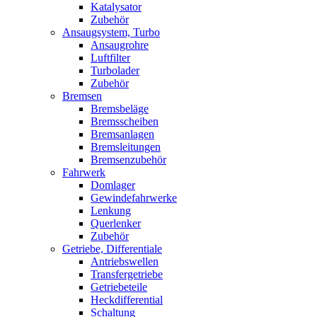
Katalysator
Zubehör
Ansaugsystem, Turbo
Ansaugrohre
Luftfilter
Turbolader
Zubehör
Bremsen
Bremsbeläge
Bremsscheiben
Bremsanlagen
Bremsleitungen
Bremsenzubehör
Fahrwerk
Domlager
Gewindefahrwerke
Lenkung
Querlenker
Zubehör
Getriebe, Differentiale
Antriebswellen
Transfergetriebe
Getriebeteile
Heckdifferential
Schaltung