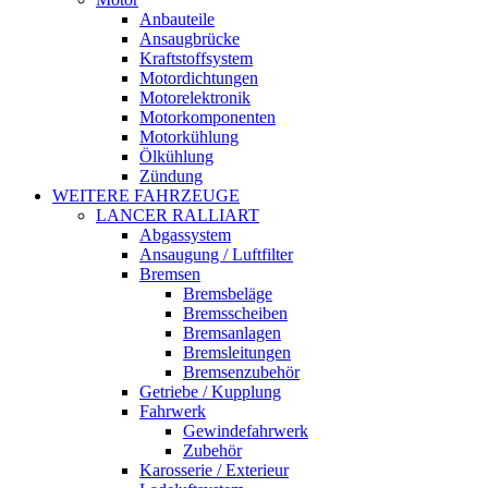
Anbauteile
Ansaugbrücke
Kraftstoffsystem
Motordichtungen
Motorelektronik
Motorkomponenten
Motorkühlung
Ölkühlung
Zündung
WEITERE FAHRZEUGE
LANCER RALLIART
Abgassystem
Ansaugung / Luftfilter
Bremsen
Bremsbeläge
Bremsscheiben
Bremsanlagen
Bremsleitungen
Bremsenzubehör
Getriebe / Kupplung
Fahrwerk
Gewindefahrwerk
Zubehör
Karosserie / Exterieur