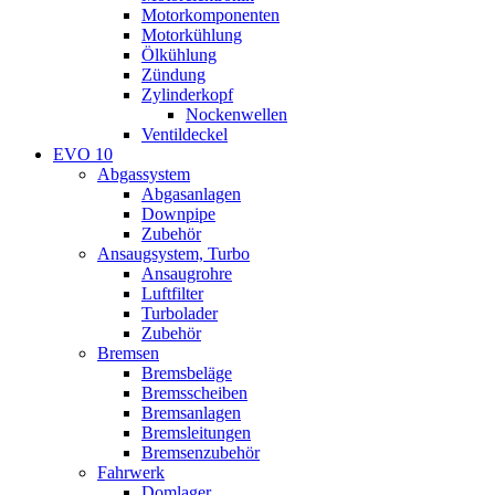
Motorkomponenten
Motorkühlung
Ölkühlung
Zündung
Zylinderkopf
Nockenwellen
Ventildeckel
EVO 10
Abgassystem
Abgasanlagen
Downpipe
Zubehör
Ansaugsystem, Turbo
Ansaugrohre
Luftfilter
Turbolader
Zubehör
Bremsen
Bremsbeläge
Bremsscheiben
Bremsanlagen
Bremsleitungen
Bremsenzubehör
Fahrwerk
Domlager