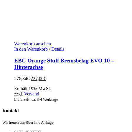
Warenkorb ansehen
In den Warenkorb
/
Details
EBC Orange Stuff Bremsbelag EVO 10 –
Hinterachse
Ursprünglicher
Aktueller
276,84
€
227,00
€
Preis
Preis
Enthält 19% MwSt.
war:
ist:
zzgl.
Versand
276,84€
227,00€.
Lieferzeit: ca. 3-4 Werktage
Kontakt
Wir freuen uns über Ihre Anfrage.