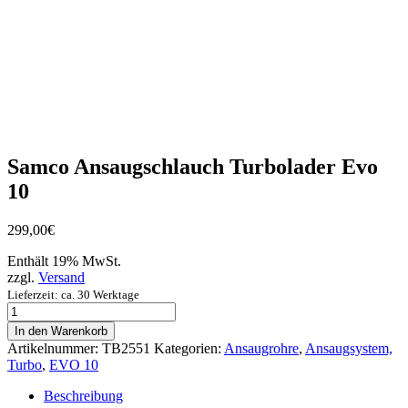
Samco Ansaugschlauch Turbolader Evo
10
299,00
€
Enthält 19% MwSt.
zzgl.
Versand
Lieferzeit: ca. 30 Werktage
Samco
Ansaugschlauch
In den Warenkorb
Turbolader
Artikelnummer:
TB2551
Kategorien:
Ansaugrohre
,
Ansaugsystem,
Evo
Turbo
,
EVO 10
10
Menge
Beschreibung