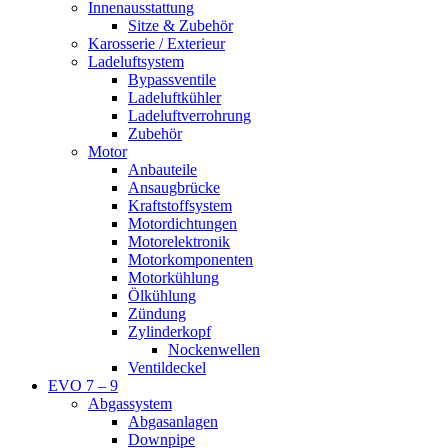
Innenausstattung
Sitze & Zubehör
Karosserie / Exterieur
Ladeluftsystem
Bypassventile
Ladeluftkühler
Ladeluftverrohrung
Zubehör
Motor
Anbauteile
Ansaugbrücke
Kraftstoffsystem
Motordichtungen
Motorelektronik
Motorkomponenten
Motorkühlung
Ölkühlung
Zündung
Zylinderkopf
Nockenwellen
Ventildeckel
EVO 7 – 9
Abgassystem
Abgasanlagen
Downpipe