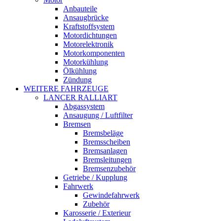
Anbauteile
Ansaugbrücke
Kraftstoffsystem
Motordichtungen
Motorelektronik
Motorkomponenten
Motorkühlung
Ölkühlung
Zündung
WEITERE FAHRZEUGE
LANCER RALLIART
Abgassystem
Ansaugung / Luftfilter
Bremsen
Bremsbeläge
Bremsscheiben
Bremsanlagen
Bremsleitungen
Bremsenzubehör
Getriebe / Kupplung
Fahrwerk
Gewindefahrwerk
Zubehör
Karosserie / Exterieur