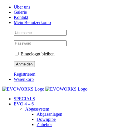
Skip
Facebook
Instagram
YouTube
Über uns
to
Galerie
content
Kontakt
Mein Benutzerkonto
Eingeloggt bleiben
Registrieren
Warenkorb
SPECIALS
EVO 4 – 6
Abgassystem
Abgasanlagen
Downpipe
Zubehör