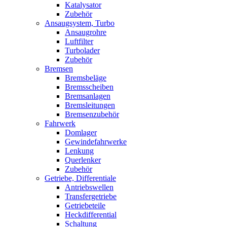
Katalysator
Zubehör
Ansaugsystem, Turbo
Ansaugrohre
Luftfilter
Turbolader
Zubehör
Bremsen
Bremsbeläge
Bremsscheiben
Bremsanlagen
Bremsleitungen
Bremsenzubehör
Fahrwerk
Domlager
Gewindefahrwerke
Lenkung
Querlenker
Zubehör
Getriebe, Differentiale
Antriebswellen
Transfergetriebe
Getriebeteile
Heckdifferential
Schaltung