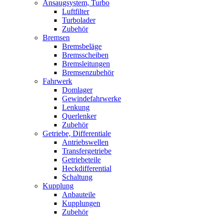
Ansaugsystem, Turbo
Luftfilter
Turbolader
Zubehör
Bremsen
Bremsbeläge
Bremsscheiben
Bremsleitungen
Bremsenzubehör
Fahrwerk
Domlager
Gewindefahrwerke
Lenkung
Querlenker
Zubehör
Getriebe, Differentiale
Antriebswellen
Transfergetriebe
Getriebeteile
Heckdifferential
Schaltung
Kupplung
Anbauteile
Kupplungen
Zubehör