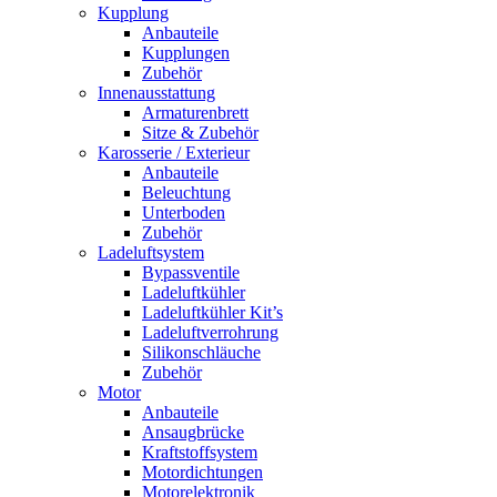
Kupplung
Anbauteile
Kupplungen
Zubehör
Innenausstattung
Armaturenbrett
Sitze & Zubehör
Karosserie / Exterieur
Anbauteile
Beleuchtung
Unterboden
Zubehör
Ladeluftsystem
Bypassventile
Ladeluftkühler
Ladeluftkühler Kit’s
Ladeluftverrohrung
Silikonschläuche
Zubehör
Motor
Anbauteile
Ansaugbrücke
Kraftstoffsystem
Motordichtungen
Motorelektronik