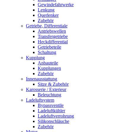
Gewindefahrwerke
Lenkung
Querlenker
Zubehör
Getriebe, Differentiale
Antriebswellen
Transfergetriebe
Heckdifferential
Getriebeteile
Schaltung
Kupplung
Anbauteile
Kupplungen
Zubehör
Innenausstattung
Sitze & Zubehör
Karosserie / Exterieur
Beleuchtung
Ladeluftsystem
Bypassventile
Ladeluftkühler
Ladeluftverrohrung
Silikonschläuche
Zubehör
Motor