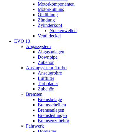
Motorkomponenten
Motorkühlung
Ölkühlung
Zündung
Zylinderkopf
Nockenwellen
Ventildeckel
EVO 10
Abgassystem
Abgasanlagen
Downpipe
Zubehör
Ansaugsystem, Turbo
Ansaugrohre
Luftfilter
Turbolader
Zubehör
Bremsen
Bremsbeläge
Bremsscheiben
Bremsanlagen
Bremsleitungen
Bremsenzubehör
Fahrwerk
Domlager