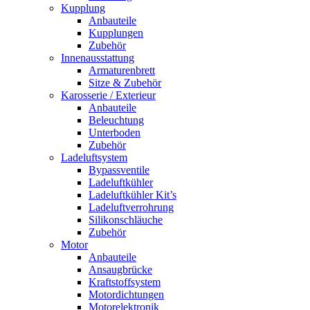
Kupplung
Anbauteile
Kupplungen
Zubehör
Innenausstattung
Armaturenbrett
Sitze & Zubehör
Karosserie / Exterieur
Anbauteile
Beleuchtung
Unterboden
Zubehör
Ladeluftsystem
Bypassventile
Ladeluftkühler
Ladeluftkühler Kit’s
Ladeluftverrohrung
Silikonschläuche
Zubehör
Motor
Anbauteile
Ansaugbrücke
Kraftstoffsystem
Motordichtungen
Motorelektronik