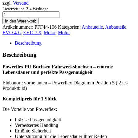
zzgl.
Versand
56,00€
51,50€.
Lieferzeit: ca. 3-4 Werktage
Powerflex
Motorlager
In den Warenkorb
(lila
Artikelnummer:
PFF44-106
Kategorien:
Anbauteile
,
Anbauteile
,
/
EVO 4-6
,
EVO 7-9
,
Motor
,
Motor
alltagstauglich)
vorne
Beschreibung
-
Evo
Beschreibung
4-
9
Powerflex PU Buchsen Fahrwerksbuchsen – enorme
Menge
Lebensdauer und perfekte Passgenauigkeit
Einbauort: vorne unten – Powerflex Diagramm Position 5 ( 2.tes
Produktbild)
Komplettpreis für 1 Stück
Die Vorteile von Powerflex:
Präzise Passgenauigkeit
Verbessertes Handling
Erhöhte Sicherheit
Unterstützung für die Lebensdauer Ihrer Reifen