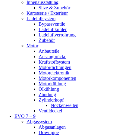
Innenausstattung
Sitze & Zubehör
Karosserie / Exterieur
Ladeluftsystem
Bypassventile
Ladeluftkühler
Ladeluftverrohrung
Zubehör
Motor
Anbauteile
Ansaugbrücke
Kraftstoffsystem
Motordichtungen
Motorelektronik
Motorkomponenten
Motorkühlung
Ölkühlung
Zündung
Zylinderkopf
Nockenwellen
Ventildeckel
EVO 7 – 9
Abgassystem
Abgasanlagen
Downpipe