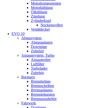
Motorkomponenten
Motorkühlung
Ölkühlung
Zündung
Zylinderkopf
Nockenwellen
Ventildeckel
EVO 10
Abgassystem
Abgasanlagen
Downpipe
Zubehör
Ansaugsystem, Turbo
Ansaugrohre
Luftfilter
Turbolader
Zubehör
Bremsen
Bremsbeläge
Bremsscheiben
Bremsanlagen
Bremsleitungen
Bremsenzubehör
Fahrwerk
Domlager