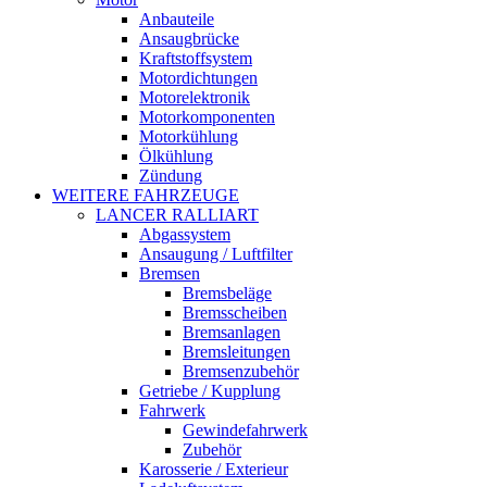
Anbauteile
Ansaugbrücke
Kraftstoffsystem
Motordichtungen
Motorelektronik
Motorkomponenten
Motorkühlung
Ölkühlung
Zündung
WEITERE FAHRZEUGE
LANCER RALLIART
Abgassystem
Ansaugung / Luftfilter
Bremsen
Bremsbeläge
Bremsscheiben
Bremsanlagen
Bremsleitungen
Bremsenzubehör
Getriebe / Kupplung
Fahrwerk
Gewindefahrwerk
Zubehör
Karosserie / Exterieur