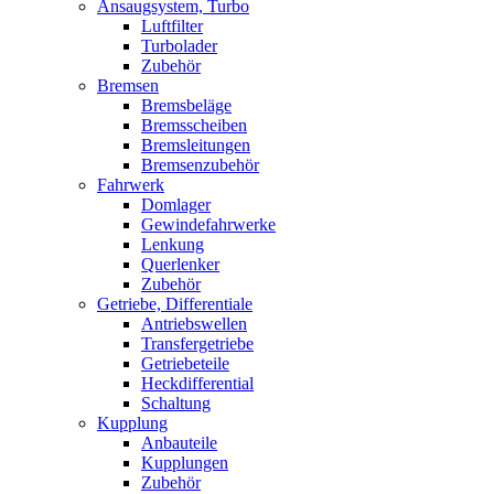
Ansaugsystem, Turbo
Luftfilter
Turbolader
Zubehör
Bremsen
Bremsbeläge
Bremsscheiben
Bremsleitungen
Bremsenzubehör
Fahrwerk
Domlager
Gewindefahrwerke
Lenkung
Querlenker
Zubehör
Getriebe, Differentiale
Antriebswellen
Transfergetriebe
Getriebeteile
Heckdifferential
Schaltung
Kupplung
Anbauteile
Kupplungen
Zubehör