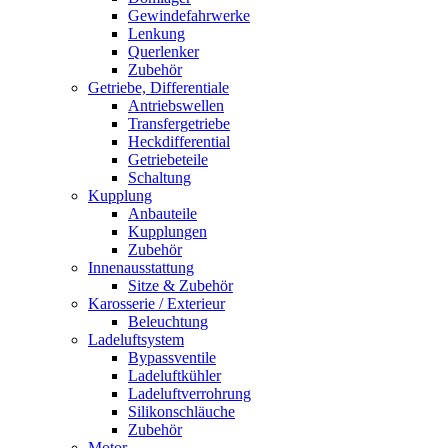
Gewindefahrwerke
Lenkung
Querlenker
Zubehör
Getriebe, Differentiale
Antriebswellen
Transfergetriebe
Heckdifferential
Getriebeteile
Schaltung
Kupplung
Anbauteile
Kupplungen
Zubehör
Innenausstattung
Sitze & Zubehör
Karosserie / Exterieur
Beleuchtung
Ladeluftsystem
Bypassventile
Ladeluftkühler
Ladeluftverrohrung
Silikonschläuche
Zubehör
Motor