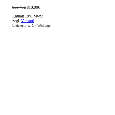
Ursprünglicher
Aktueller
903,45
€
810,00
€
Preis
Preis
Enthält 19% MwSt.
war:
ist:
zzgl.
Versand
903,45€
810,00€.
Lieferzeit: ca. 3-4 Werktage