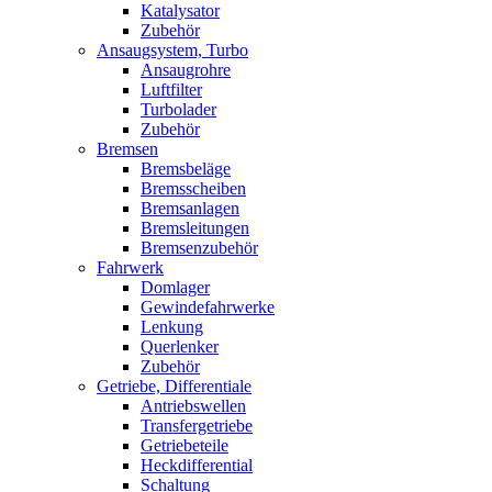
Katalysator
Zubehör
Ansaugsystem, Turbo
Ansaugrohre
Luftfilter
Turbolader
Zubehör
Bremsen
Bremsbeläge
Bremsscheiben
Bremsanlagen
Bremsleitungen
Bremsenzubehör
Fahrwerk
Domlager
Gewindefahrwerke
Lenkung
Querlenker
Zubehör
Getriebe, Differentiale
Antriebswellen
Transfergetriebe
Getriebeteile
Heckdifferential
Schaltung