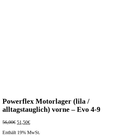
Powerflex Motorlager (lila /
alltagstauglich) vorne – Evo 4-9
Ursprünglicher
Aktueller
56,00
€
51,50
€
Preis
Preis
Enthält 19% MwSt.
war:
ist: