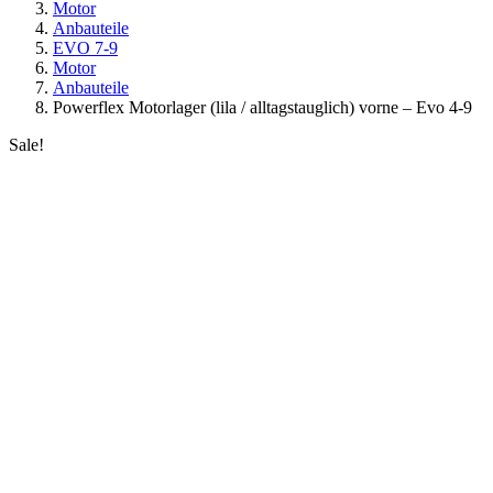
Motor
Anbauteile
EVO 7-9
Motor
Anbauteile
Powerflex Motorlager (lila / alltagstauglich) vorne – Evo 4-9
Sale!