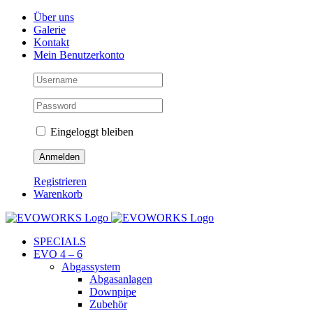
Skip
Facebook
Instagram
YouTube
Über uns
to
Galerie
content
Kontakt
Mein Benutzerkonto
Eingeloggt bleiben
Registrieren
Warenkorb
SPECIALS
EVO 4 – 6
Abgassystem
Abgasanlagen
Downpipe
Zubehör