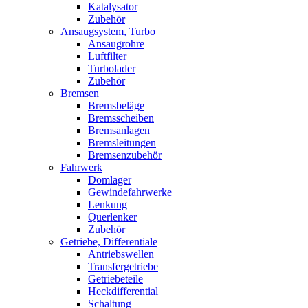
Katalysator
Zubehör
Ansaugsystem, Turbo
Ansaugrohre
Luftfilter
Turbolader
Zubehör
Bremsen
Bremsbeläge
Bremsscheiben
Bremsanlagen
Bremsleitungen
Bremsenzubehör
Fahrwerk
Domlager
Gewindefahrwerke
Lenkung
Querlenker
Zubehör
Getriebe, Differentiale
Antriebswellen
Transfergetriebe
Getriebeteile
Heckdifferential
Schaltung