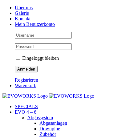
Skip
Facebook
Instagram
YouTube
Über uns
to
Galerie
content
Kontakt
Mein Benutzerkonto
Eingeloggt bleiben
Registrieren
Warenkorb
SPECIALS
EVO 4 – 6
Abgassystem
Abgasanlagen
Downpipe
Zubehör