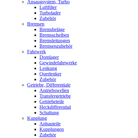
Ansaugsystem, Turbo
Luftfilter
Turbolader
Zubehör
Bremsen
Bremsbeläge
Bremsscheiben
Bremsleitungen
Bremsenzubehör
Fahrwerk
Domlager
Gewindefahrwerke
Lenkung
Querlenker
Zubehör
Getriebe, Differentiale
Antriebswellen
Transfergetriebe
Getriebeteile
Heckdifferential
Schaltung
Kupplung
Anbauteile
Kupplungen
Zubehör