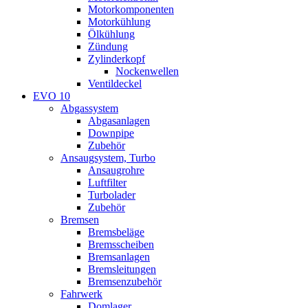
Motorkomponenten
Motorkühlung
Ölkühlung
Zündung
Zylinderkopf
Nockenwellen
Ventildeckel
EVO 10
Abgassystem
Abgasanlagen
Downpipe
Zubehör
Ansaugsystem, Turbo
Ansaugrohre
Luftfilter
Turbolader
Zubehör
Bremsen
Bremsbeläge
Bremsscheiben
Bremsanlagen
Bremsleitungen
Bremsenzubehör
Fahrwerk
Domlager