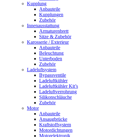
Kupplung
Anbauteile
Kupplungen
Zubehör
Innenausstattung
Armaturenbrett
Sitze & Zubehör
Karosserie / Exterieur
Anbauteile
Beleuchtung
Unterboden
Zubehör
Ladeluftsystem
Bypassventile
Ladeluftkühler
Ladeluftkühler Kit’s
Ladeluftverrohrung
Silikonschläuche
Zubehör
Motor
Anbauteile
Ansaugbrücke
Kraftstoffsystem
Motordichtungen
Motorelektronik