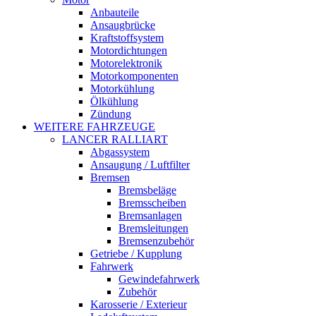
Anbauteile
Ansaugbrücke
Kraftstoffsystem
Motordichtungen
Motorelektronik
Motorkomponenten
Motorkühlung
Ölkühlung
Zündung
WEITERE FAHRZEUGE
LANCER RALLIART
Abgassystem
Ansaugung / Luftfilter
Bremsen
Bremsbeläge
Bremsscheiben
Bremsanlagen
Bremsleitungen
Bremsenzubehör
Getriebe / Kupplung
Fahrwerk
Gewindefahrwerk
Zubehör
Karosserie / Exterieur