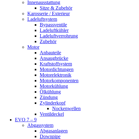
Innenausstattung
Sitze & Zubehör
Karosserie / Exterieur
Ladeluftsystem
Bypassventile
Ladeluftkühler
Ladeluftverrohrung
Zubehör
Motor
Anbauteile
Ansaugbrücke
Kraftstoffsystem
Motordichtungen
Motorelektronik
Motorkomponenten
Motorkühlung
Ölkühlung
Zündung
Zylinderkopf
Nockenwellen
Ventildeckel
EVO 7 – 9
Abgassystem
Abgasanlagen
Downpipe