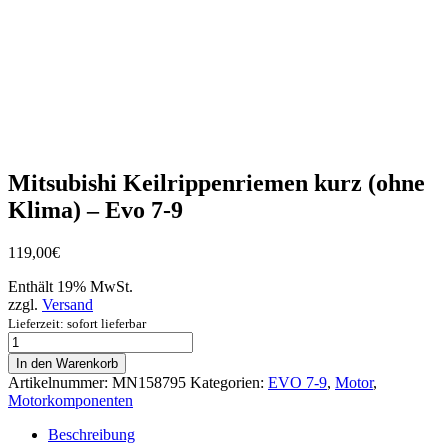
Mitsubishi Keilrippenriemen kurz (ohne
Klima) – Evo 7-9
119,00
€
Enthält 19% MwSt.
zzgl.
Versand
Lieferzeit: sofort lieferbar
Mitsubishi
Keilrippenriemen
In den Warenkorb
kurz
Artikelnummer:
MN158795
Kategorien:
EVO 7-9
,
Motor
,
(ohne
Motorkomponenten
Klima)
-
Beschreibung
Evo