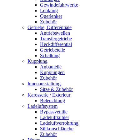
Gewindefahrwerke
Lenkung
Querlenker
Zubehör
Getriebe, Differentiale
Antriebswellen
Transfergetriebe
Heckdifferential
Getriebeteile
Schaltung
Kupplung
Anbauteile
Kupplungen
Zubehör
Innenausstattung
Sitze & Zubehör
Karosserie / Exterieur
Beleuchtung
Ladeluftsystem
Bypassventile
Ladeluftkühler
Ladeluftverrohrung
Silikonschläuche
Zubehör
Motor