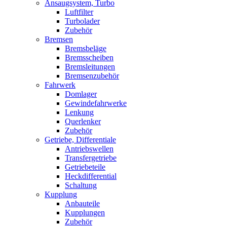
Ansaugsystem, Turbo
Luftfilter
Turbolader
Zubehör
Bremsen
Bremsbeläge
Bremsscheiben
Bremsleitungen
Bremsenzubehör
Fahrwerk
Domlager
Gewindefahrwerke
Lenkung
Querlenker
Zubehör
Getriebe, Differentiale
Antriebswellen
Transfergetriebe
Getriebeteile
Heckdifferential
Schaltung
Kupplung
Anbauteile
Kupplungen
Zubehör