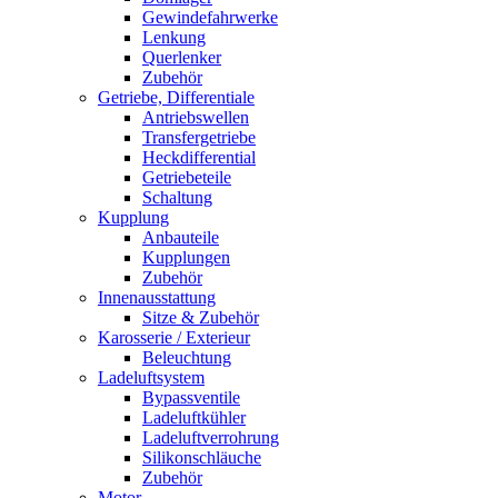
Gewindefahrwerke
Lenkung
Querlenker
Zubehör
Getriebe, Differentiale
Antriebswellen
Transfergetriebe
Heckdifferential
Getriebeteile
Schaltung
Kupplung
Anbauteile
Kupplungen
Zubehör
Innenausstattung
Sitze & Zubehör
Karosserie / Exterieur
Beleuchtung
Ladeluftsystem
Bypassventile
Ladeluftkühler
Ladeluftverrohrung
Silikonschläuche
Zubehör
Motor