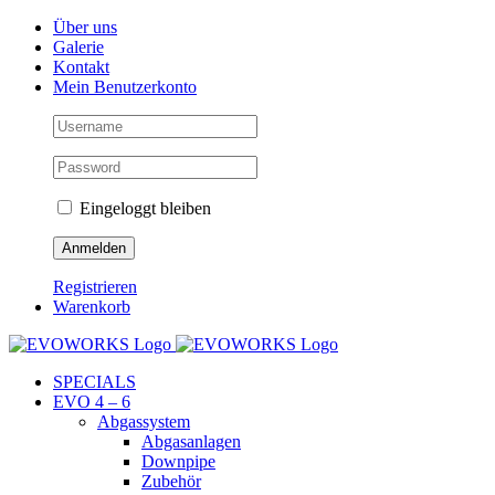
Skip
Facebook
Instagram
YouTube
Über uns
to
Galerie
content
Kontakt
Mein Benutzerkonto
Eingeloggt bleiben
Registrieren
Warenkorb
SPECIALS
EVO 4 – 6
Abgassystem
Abgasanlagen
Downpipe
Zubehör