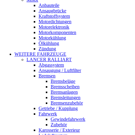
Anbauteile
Ansaugbrücke
Kraftstoffsystem
Motordichtungen
Motorelektronik
Motorkomponenten
Motorkühlung
Ölkühlung
Zündung
WEITERE FAHRZEUGE
LANCER RALLIART
Abgassystem
Ansaugung / Luftfilter
Bremsen
Bremsbeläge
Bremsscheiben
Bremsanlagen
Bremsleitungen
Bremsenzubehör
Getriebe / Kupplung
Fahrwerk
Gewindefahrwerk
Zubehör
Karosserie / Exterieur