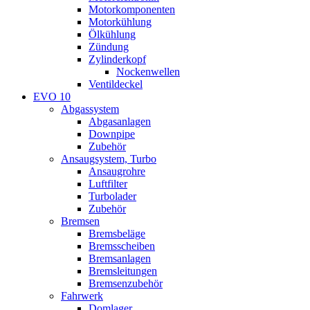
Motorkomponenten
Motorkühlung
Ölkühlung
Zündung
Zylinderkopf
Nockenwellen
Ventildeckel
EVO 10
Abgassystem
Abgasanlagen
Downpipe
Zubehör
Ansaugsystem, Turbo
Ansaugrohre
Luftfilter
Turbolader
Zubehör
Bremsen
Bremsbeläge
Bremsscheiben
Bremsanlagen
Bremsleitungen
Bremsenzubehör
Fahrwerk
Domlager