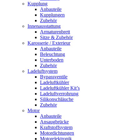
Kupplung
Anbauteile
Kupplungen
Zubehör
Innenausstattung
Armaturenbrett
Sitze & Zubehör
Karosserie / Exterieur
Anbauteile
Beleuchtung
Unterboden
Zubehör
Ladeluftsystem
Bypassventile
Ladeluftkühler
Ladeluftkühler Kit’s
Ladeluftverrohrung
Silikonschläuche
Zubehör
Motor
Anbauteile
Ansaugbrücke
Kraftstoffsystem
Motordichtungen
Motorelektronik