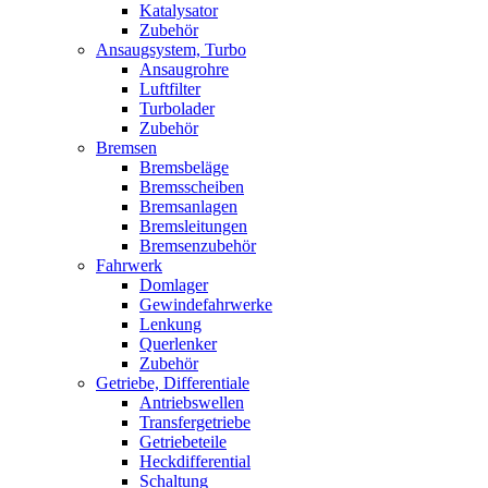
Katalysator
Zubehör
Ansaugsystem, Turbo
Ansaugrohre
Luftfilter
Turbolader
Zubehör
Bremsen
Bremsbeläge
Bremsscheiben
Bremsanlagen
Bremsleitungen
Bremsenzubehör
Fahrwerk
Domlager
Gewindefahrwerke
Lenkung
Querlenker
Zubehör
Getriebe, Differentiale
Antriebswellen
Transfergetriebe
Getriebeteile
Heckdifferential
Schaltung