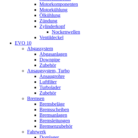
Motorkomponenten
Motorkühlung
Ölkühlung
Zündung
Zylinderkopf
Nockenwellen
Ventildeckel
EVO 10
Abgassystem
Abgasanlagen
Downpipe
Zubehör
Ansaugsystem, Turbo
Ansaugrohre
Luftfilter
Turbolader
Zubehör
Bremsen
Bremsbeläge
Bremsscheiben
Bremsanlagen
Bremsleitungen
Bremsenzubehör
Fahrwerk
Domlager