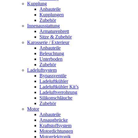
Kupplung
Anbauteile
Kupplungen
Zubehör
Innenausstattung
Armaturenbrett
Sitze & Zubehör
Karosserie / Exterieur
Anbauteile
Beleuchtung
Unterboden
Zubehör
Ladeluftsystem
Bypassventile
Ladeluftkühler
Ladeluftkühler Kit’s
Ladeluftverrohrung
Silikonschläuche
Zubehör
Motor
Anbauteile
Ansaugbrücke
Kraftstoffsystem
Motordichtungen
Motorelektronik