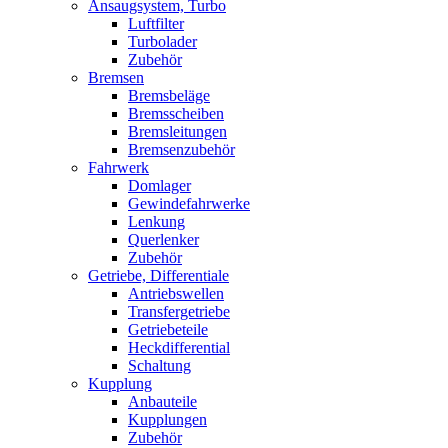
Ansaugsystem, Turbo
Luftfilter
Turbolader
Zubehör
Bremsen
Bremsbeläge
Bremsscheiben
Bremsleitungen
Bremsenzubehör
Fahrwerk
Domlager
Gewindefahrwerke
Lenkung
Querlenker
Zubehör
Getriebe, Differentiale
Antriebswellen
Transfergetriebe
Getriebeteile
Heckdifferential
Schaltung
Kupplung
Anbauteile
Kupplungen
Zubehör