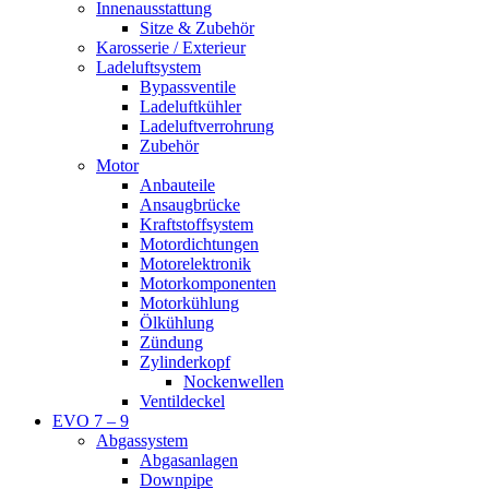
Innenausstattung
Sitze & Zubehör
Karosserie / Exterieur
Ladeluftsystem
Bypassventile
Ladeluftkühler
Ladeluftverrohrung
Zubehör
Motor
Anbauteile
Ansaugbrücke
Kraftstoffsystem
Motordichtungen
Motorelektronik
Motorkomponenten
Motorkühlung
Ölkühlung
Zündung
Zylinderkopf
Nockenwellen
Ventildeckel
EVO 7 – 9
Abgassystem
Abgasanlagen
Downpipe