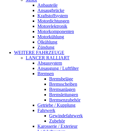
Anbauteile
Ansaugbrücke
Kraftstoffsystem
Motordichtungen
Motorelektronik
Motorkomponenten
Motorkühlung
Ölkühlung
Zündung
WEITERE FAHRZEUGE
LANCER RALLIART
Abgassystem
Ansaugung / Luftfilter
Bremsen
Bremsbeläge
Bremsscheiben
Bremsanlagen
Bremsleitungen
Bremsenzubehör
Getriebe / Kupplung
Fahrwerk
Gewindefahrwerk
Zubehör
Karosserie / Exterieur