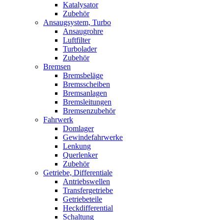
Katalysator
Zubehör
Ansaugsystem, Turbo
Ansaugrohre
Luftfilter
Turbolader
Zubehör
Bremsen
Bremsbeläge
Bremsscheiben
Bremsanlagen
Bremsleitungen
Bremsenzubehör
Fahrwerk
Domlager
Gewindefahrwerke
Lenkung
Querlenker
Zubehör
Getriebe, Differentiale
Antriebswellen
Transfergetriebe
Getriebeteile
Heckdifferential
Schaltung