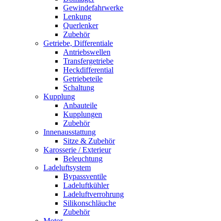
Gewindefahrwerke
Lenkung
Querlenker
Zubehör
Getriebe, Differentiale
Antriebswellen
Transfergetriebe
Heckdifferential
Getriebeteile
Schaltung
Kupplung
Anbauteile
Kupplungen
Zubehör
Innenausstattung
Sitze & Zubehör
Karosserie / Exterieur
Beleuchtung
Ladeluftsystem
Bypassventile
Ladeluftkühler
Ladeluftverrohrung
Silikonschläuche
Zubehör
Motor