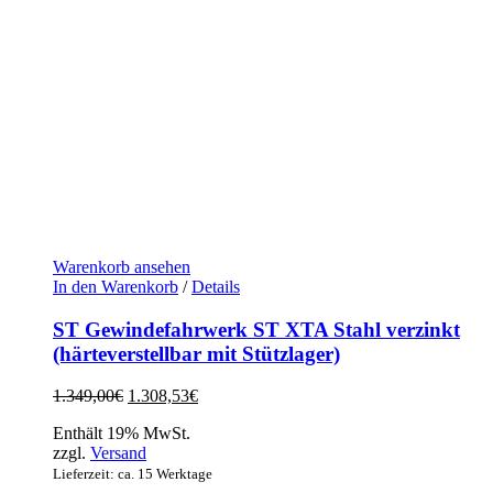
Warenkorb ansehen
In den Warenkorb
/
Details
ST Gewindefahrwerk ST XTA Stahl verzinkt
(härteverstellbar mit Stützlager)
Ursprünglicher
Aktueller
1.349,00
€
1.308,53
€
Preis
Preis
Enthält 19% MwSt.
war:
ist:
zzgl.
Versand
1.349,00€
1.308,53€.
Lieferzeit: ca. 15 Werktage