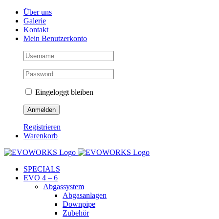
Skip
Facebook
Instagram
YouTube
Über uns
to
Galerie
content
Kontakt
Mein Benutzerkonto
Eingeloggt bleiben
Registrieren
Warenkorb
SPECIALS
EVO 4 – 6
Abgassystem
Abgasanlagen
Downpipe
Zubehör