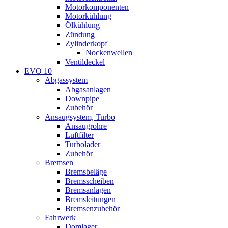
Motorkomponenten
Motorkühlung
Ölkühlung
Zündung
Zylinderkopf
Nockenwellen
Ventildeckel
EVO 10
Abgassystem
Abgasanlagen
Downpipe
Zubehör
Ansaugsystem, Turbo
Ansaugrohre
Luftfilter
Turbolader
Zubehör
Bremsen
Bremsbeläge
Bremsscheiben
Bremsanlagen
Bremsleitungen
Bremsenzubehör
Fahrwerk
Domlager