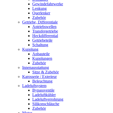
Gewindefahrwerke
Lenkung
Querlenker
Zubehör
Getriebe, Differentiale
Antriebswellen
Transfergetriebe
Heckdifferential
Getriebeteile
Schaltung
Kupplung
Anbauteile
Kupplungen
Zubehör
Innenausstattung
Sitze & Zubehör
Karosserie / Exterieur
Beleuchtung
Ladeluftsystem
Bypassventile
Ladeluftkühler
Ladeluftverrohrung
Silikonschläuche
Zubehör
Motor