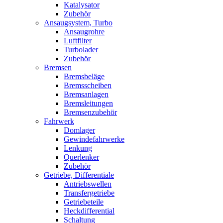
Katalysator
Zubehör
Ansaugsystem, Turbo
Ansaugrohre
Luftfilter
Turbolader
Zubehör
Bremsen
Bremsbeläge
Bremsscheiben
Bremsanlagen
Bremsleitungen
Bremsenzubehör
Fahrwerk
Domlager
Gewindefahrwerke
Lenkung
Querlenker
Zubehör
Getriebe, Differentiale
Antriebswellen
Transfergetriebe
Getriebeteile
Heckdifferential
Schaltung