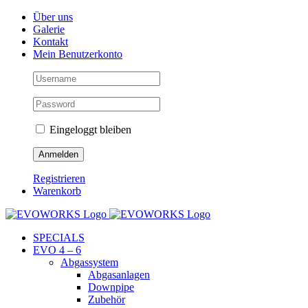
Skip
Facebook
Instagram
YouTube
Über uns
to
Galerie
content
Kontakt
Mein Benutzerkonto
Eingeloggt bleiben
Registrieren
Warenkorb
SPECIALS
EVO 4 – 6
Abgassystem
Abgasanlagen
Downpipe
Zubehör