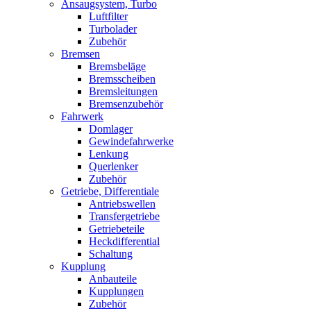
Ansaugsystem, Turbo
Luftfilter
Turbolader
Zubehör
Bremsen
Bremsbeläge
Bremsscheiben
Bremsleitungen
Bremsenzubehör
Fahrwerk
Domlager
Gewindefahrwerke
Lenkung
Querlenker
Zubehör
Getriebe, Differentiale
Antriebswellen
Transfergetriebe
Getriebeteile
Heckdifferential
Schaltung
Kupplung
Anbauteile
Kupplungen
Zubehör