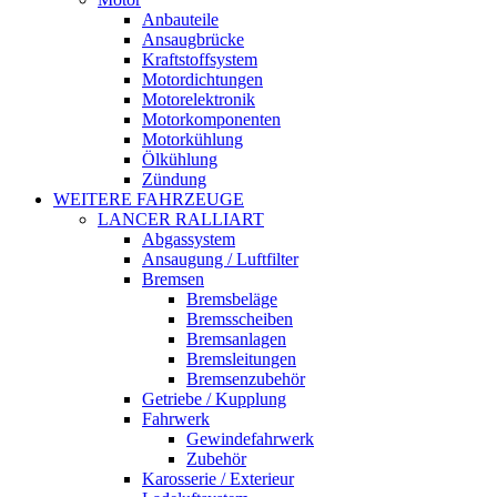
Anbauteile
Ansaugbrücke
Kraftstoffsystem
Motordichtungen
Motorelektronik
Motorkomponenten
Motorkühlung
Ölkühlung
Zündung
WEITERE FAHRZEUGE
LANCER RALLIART
Abgassystem
Ansaugung / Luftfilter
Bremsen
Bremsbeläge
Bremsscheiben
Bremsanlagen
Bremsleitungen
Bremsenzubehör
Getriebe / Kupplung
Fahrwerk
Gewindefahrwerk
Zubehör
Karosserie / Exterieur