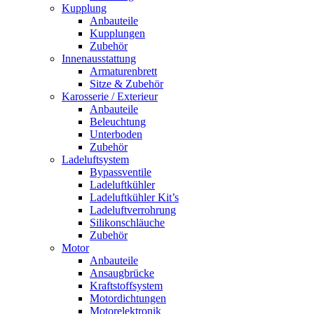
Kupplung
Anbauteile
Kupplungen
Zubehör
Innenausstattung
Armaturenbrett
Sitze & Zubehör
Karosserie / Exterieur
Anbauteile
Beleuchtung
Unterboden
Zubehör
Ladeluftsystem
Bypassventile
Ladeluftkühler
Ladeluftkühler Kit’s
Ladeluftverrohrung
Silikonschläuche
Zubehör
Motor
Anbauteile
Ansaugbrücke
Kraftstoffsystem
Motordichtungen
Motorelektronik