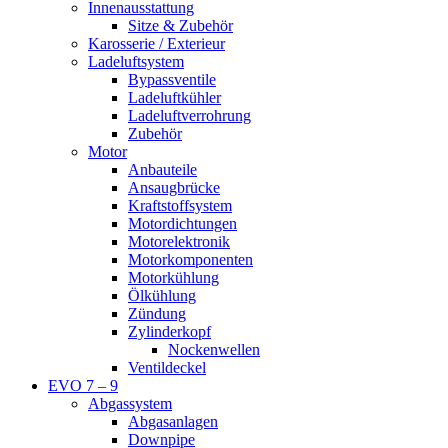
Innenausstattung
Sitze & Zubehör
Karosserie / Exterieur
Ladeluftsystem
Bypassventile
Ladeluftkühler
Ladeluftverrohrung
Zubehör
Motor
Anbauteile
Ansaugbrücke
Kraftstoffsystem
Motordichtungen
Motorelektronik
Motorkomponenten
Motorkühlung
Ölkühlung
Zündung
Zylinderkopf
Nockenwellen
Ventildeckel
EVO 7 – 9
Abgassystem
Abgasanlagen
Downpipe