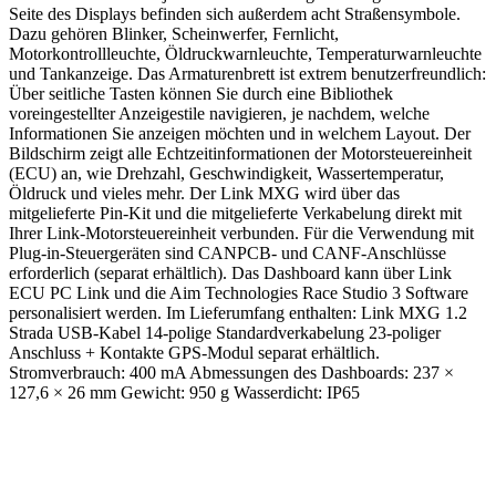
Seite des Displays befinden sich außerdem acht Straßensymbole.
Dazu gehören Blinker, Scheinwerfer, Fernlicht,
Motorkontrollleuchte, Öldruckwarnleuchte, Temperaturwarnleuchte
und Tankanzeige.
Das Armaturenbrett ist extrem benutzerfreundlich:
Über seitliche Tasten können Sie durch eine Bibliothek
voreingestellter Anzeigestile navigieren, je nachdem, welche
Informationen Sie anzeigen möchten und in welchem ​​Layout.
Der
Bildschirm zeigt alle Echtzeitinformationen der Motorsteuereinheit
(ECU) an, wie Drehzahl, Geschwindigkeit, Wassertemperatur,
Öldruck und vieles mehr.
Der Link MXG wird über das
mitgelieferte Pin-Kit und die mitgelieferte Verkabelung direkt mit
Ihrer Link-Motorsteuereinheit verbunden.
Für die Verwendung mit
Plug-in-Steuergeräten sind CANPCB- und CANF-Anschlüsse
erforderlich (separat erhältlich).
Das Dashboard kann über Link
ECU PC Link und die Aim Technologies Race Studio 3 Software
personalisiert werden.
Im Lieferumfang enthalten: Link MXG 1.2
Strada USB-Kabel 14-polige Standardverkabelung 23-poliger
Anschluss + Kontakte GPS-Modul separat erhältlich.
Stromverbrauch: 400 mA Abmessungen des Dashboards: 237 ×
127,6 × 26 mm Gewicht: 950 g Wasserdicht: IP65