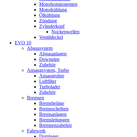
Motorkomponenten
Motorkühlung
Ölkühlung
Zündung
Zylinderkopf
Nockenwellen
Ventildeckel
EVO 10
Abgassystem
Abgasanlagen
Downpipe
Zubehör
Ansaugsystem, Turbo
Ansaugrohre
Luftfilter
Turbolader
Zubehör
Bremsen
Bremsbeläge
Bremsscheiben
Bremsanlagen
Bremsleitungen
Bremsenzubehör
Fahrwerk
Domlager