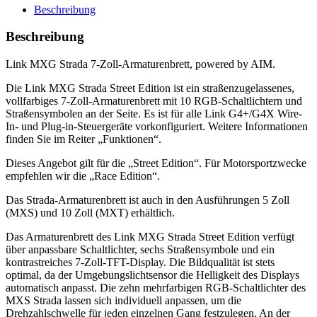
7-
Beschreibung
inch
Dash
Beschreibung
-
Street
Link MXG Strada 7-Zoll-Armaturenbrett, powered by AIM.
Edition
Menge
Die Link MXG Strada Street Edition ist ein straßenzugelassenes,
vollfarbiges 7-Zoll-Armaturenbrett mit 10 RGB-Schaltlichtern und
Straßensymbolen an der Seite. Es ist für alle Link G4+/G4X Wire-
In- und Plug-in-Steuergeräte vorkonfiguriert. Weitere Informationen
finden Sie im Reiter „Funktionen“.
Dieses Angebot gilt für die „Street Edition“. Für Motorsportzwecke
empfehlen wir die „Race Edition“.
Das Strada-Armaturenbrett ist auch in den Ausführungen 5 Zoll
(MXS) und 10 Zoll (MXT) erhältlich.
Das Armaturenbrett des Link MXG Strada Street Edition verfügt
über anpassbare Schaltlichter, sechs Straßensymbole und ein
kontrastreiches 7-Zoll-TFT-Display.
Die Bildqualität ist stets
optimal, da der Umgebungslichtsensor die Helligkeit des Displays
automatisch anpasst.
Die zehn mehrfarbigen RGB-Schaltlichter des
MXS Strada lassen sich individuell anpassen, um die
Drehzahlschwelle für jeden einzelnen Gang festzulegen.
An der