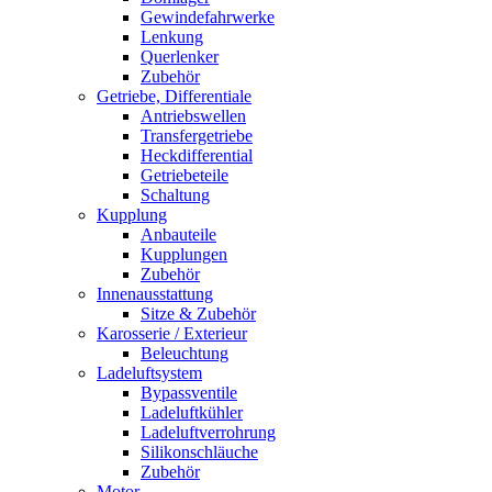
Gewindefahrwerke
Lenkung
Querlenker
Zubehör
Getriebe, Differentiale
Antriebswellen
Transfergetriebe
Heckdifferential
Getriebeteile
Schaltung
Kupplung
Anbauteile
Kupplungen
Zubehör
Innenausstattung
Sitze & Zubehör
Karosserie / Exterieur
Beleuchtung
Ladeluftsystem
Bypassventile
Ladeluftkühler
Ladeluftverrohrung
Silikonschläuche
Zubehör
Motor