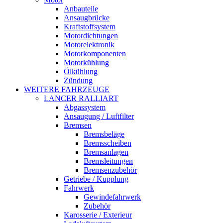
Anbauteile
Ansaugbrücke
Kraftstoffsystem
Motordichtungen
Motorelektronik
Motorkomponenten
Motorkühlung
Ölkühlung
Zündung
WEITERE FAHRZEUGE
LANCER RALLIART
Abgassystem
Ansaugung / Luftfilter
Bremsen
Bremsbeläge
Bremsscheiben
Bremsanlagen
Bremsleitungen
Bremsenzubehör
Getriebe / Kupplung
Fahrwerk
Gewindefahrwerk
Zubehör
Karosserie / Exterieur