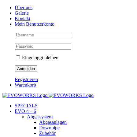
Skip
Facebook
Instagram
YouTube
Über uns
to
Galerie
content
Kontakt
Mein Benutzerkonto
Eingeloggt bleiben
Registrieren
Warenkorb
SPECIALS
EVO 4 – 6
Abgassystem
Abgasanlagen
Downpipe
Zubehör