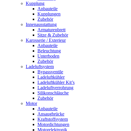
Kupplung
Anbauteile
Kupplungen
Zubehör
Innenausstattung
Armaturenbrett
Sitze & Zubehör
Karosserie / Exterieur
Anbauteile
Beleuchtung
Unterboden
Zubehör
Ladeluftsystem
Bypassventile
Ladeluftkühler
Ladeluftkühler Kit’s
Ladeluftverrohrung
Silikonschläuche
Zubehör
Motor
Anbauteile
Ansaugbrücke
Kraftstoffsystem
Motordichtungen
Motorelektronik