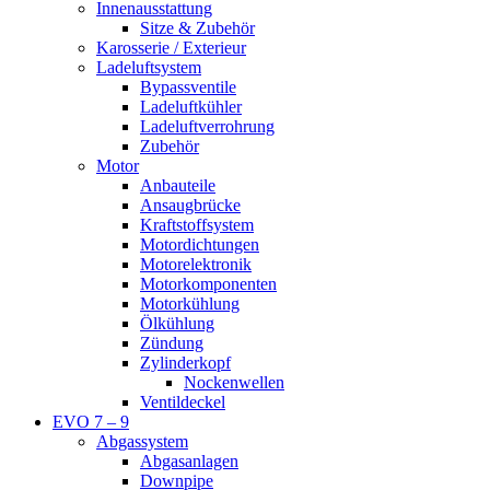
Innenausstattung
Sitze & Zubehör
Karosserie / Exterieur
Ladeluftsystem
Bypassventile
Ladeluftkühler
Ladeluftverrohrung
Zubehör
Motor
Anbauteile
Ansaugbrücke
Kraftstoffsystem
Motordichtungen
Motorelektronik
Motorkomponenten
Motorkühlung
Ölkühlung
Zündung
Zylinderkopf
Nockenwellen
Ventildeckel
EVO 7 – 9
Abgassystem
Abgasanlagen
Downpipe