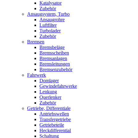
Katalysator
Zubehör
Ansaugsystem, Turbo
Ansaugrohre
Luftfilter
Turbolader
Zubehör
Bremsen
Bremsbeläge
Bremsscheiben
Bremsanlagen
Bremsleitungen
Bremsenzubehör
Fahrwerk
Domlager
Gewindefahrwerke
Lenkung
Querlenker
Zubehör
Getriebe, Differentiale
Antriebswellen
Transfergetriebe
Getriebeteile
Heckdifferential
Schaltung