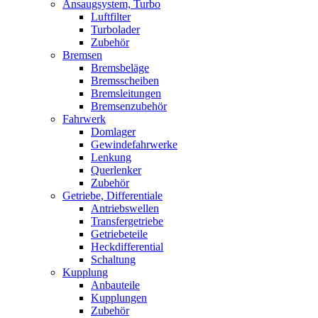
Ansaugsystem, Turbo
Luftfilter
Turbolader
Zubehör
Bremsen
Bremsbeläge
Bremsscheiben
Bremsleitungen
Bremsenzubehör
Fahrwerk
Domlager
Gewindefahrwerke
Lenkung
Querlenker
Zubehör
Getriebe, Differentiale
Antriebswellen
Transfergetriebe
Getriebeteile
Heckdifferential
Schaltung
Kupplung
Anbauteile
Kupplungen
Zubehör