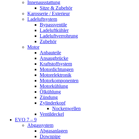
Innenausstattung
Sitze & Zubehör
Karosserie / Exterieur
Ladeluftsystem
Bypassventile
Ladeluftkühler
Ladeluftverrohrung
Zubehör
Motor
Anbauteile
Ansaugbrücke
Kraftstoffsystem
Motordichtungen
Motorelektronik
Motorkomponenten
Motorkühlung
Ölkühlung
Zündung
Zylinderkopf
Nockenwellen
Ventildeckel
EVO 7 – 9
Abgassystem
Abgasanlagen
Downpipe