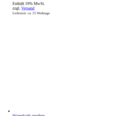
Enthält 19% MwSt.
war:
ist:
zzgl.
Versand
879,00€
852,63€.
Lieferzeit: ca. 15 Werktage
Warenkorb ansehen