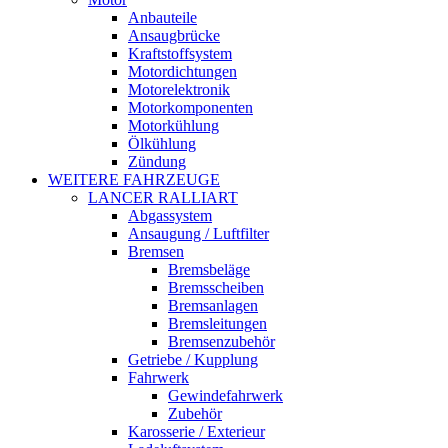
Anbauteile
Ansaugbrücke
Kraftstoffsystem
Motordichtungen
Motorelektronik
Motorkomponenten
Motorkühlung
Ölkühlung
Zündung
WEITERE FAHRZEUGE
LANCER RALLIART
Abgassystem
Ansaugung / Luftfilter
Bremsen
Bremsbeläge
Bremsscheiben
Bremsanlagen
Bremsleitungen
Bremsenzubehör
Getriebe / Kupplung
Fahrwerk
Gewindefahrwerk
Zubehör
Karosserie / Exterieur