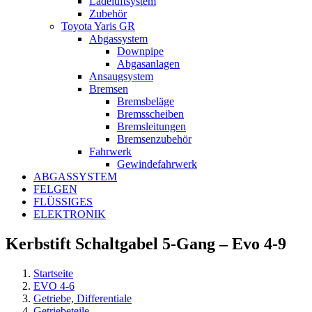
Ladeluftsystem
Zubehör
Toyota Yaris GR
Abgassystem
Downpipe
Abgasanlagen
Ansaugsystem
Bremsen
Bremsbeläge
Bremsscheiben
Bremsleitungen
Bremsenzubehör
Fahrwerk
Gewindefahrwerk
ABGASSYSTEM
FELGEN
FLÜSSIGES
ELEKTRONIK
Kerbstift Schaltgabel 5-Gang – Evo 4-9
Startseite
EVO 4-6
Getriebe, Differentiale
Getriebeteile