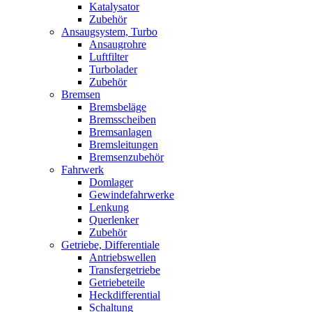
Katalysator
Zubehör
Ansaugsystem, Turbo
Ansaugrohre
Luftfilter
Turbolader
Zubehör
Bremsen
Bremsbeläge
Bremsscheiben
Bremsanlagen
Bremsleitungen
Bremsenzubehör
Fahrwerk
Domlager
Gewindefahrwerke
Lenkung
Querlenker
Zubehör
Getriebe, Differentiale
Antriebswellen
Transfergetriebe
Getriebeteile
Heckdifferential
Schaltung