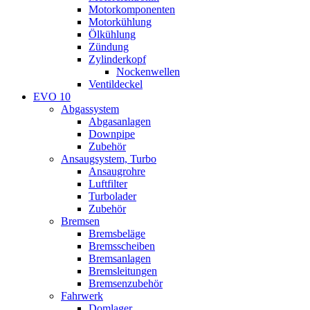
Motorkomponenten
Motorkühlung
Ölkühlung
Zündung
Zylinderkopf
Nockenwellen
Ventildeckel
EVO 10
Abgassystem
Abgasanlagen
Downpipe
Zubehör
Ansaugsystem, Turbo
Ansaugrohre
Luftfilter
Turbolader
Zubehör
Bremsen
Bremsbeläge
Bremsscheiben
Bremsanlagen
Bremsleitungen
Bremsenzubehör
Fahrwerk
Domlager