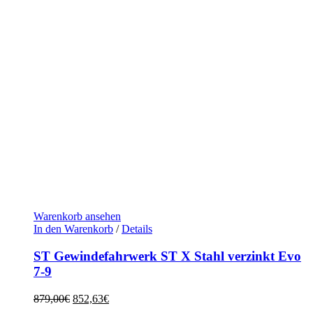
Warenkorb ansehen
In den Warenkorb
/
Details
ST Gewindefahrwerk ST X Stahl verzinkt Evo
7-9
Ursprünglicher
Aktueller
879,00
€
852,63
€
Preis
Preis