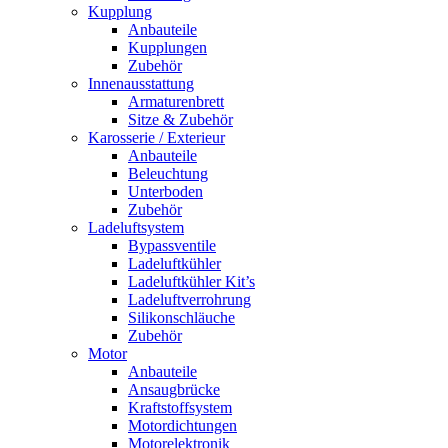
Kupplung
Anbauteile
Kupplungen
Zubehör
Innenausstattung
Armaturenbrett
Sitze & Zubehör
Karosserie / Exterieur
Anbauteile
Beleuchtung
Unterboden
Zubehör
Ladeluftsystem
Bypassventile
Ladeluftkühler
Ladeluftkühler Kit’s
Ladeluftverrohrung
Silikonschläuche
Zubehör
Motor
Anbauteile
Ansaugbrücke
Kraftstoffsystem
Motordichtungen
Motorelektronik