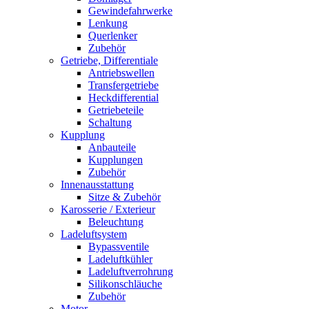
Gewindefahrwerke
Lenkung
Querlenker
Zubehör
Getriebe, Differentiale
Antriebswellen
Transfergetriebe
Heckdifferential
Getriebeteile
Schaltung
Kupplung
Anbauteile
Kupplungen
Zubehör
Innenausstattung
Sitze & Zubehör
Karosserie / Exterieur
Beleuchtung
Ladeluftsystem
Bypassventile
Ladeluftkühler
Ladeluftverrohrung
Silikonschläuche
Zubehör
Motor