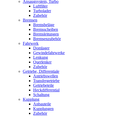
Ansaugsystem, Turbo
Luftfilter
Turbolader
Zubehör
Bremsen
Bremsbeläge
Bremsscheiben
Bremsleitungen
Bremsenzubehör
Fahrwerk
Domlager
Gewindefahrwerke
Lenkung
Querlenker
Zubehör
Getriebe, Differentiale
Antriebswellen
Transfergetriebe
Getriebeteile
Heckdifferential
Schaltung
Kupplung
Anbauteile
Kupplungen
Zubehör