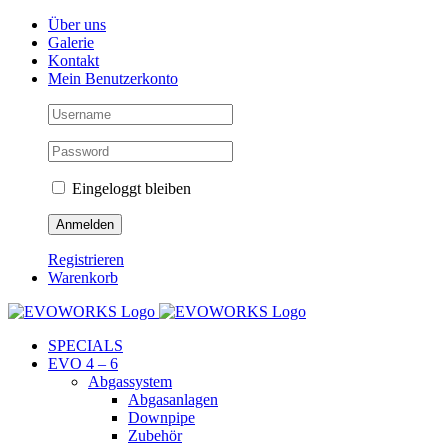
Skip
Facebook
Instagram
YouTube
Über uns
to
Galerie
content
Kontakt
Mein Benutzerkonto
Eingeloggt bleiben
Registrieren
Warenkorb
SPECIALS
EVO 4 – 6
Abgassystem
Abgasanlagen
Downpipe
Zubehör