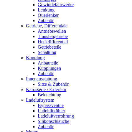
Gewindefahrwerke
Lenkung
Querlenker
Zubehör
Getriebe, Differentiale
Antriebswellen
Transfergetriebe
Heckdifferential
Getriebeteile
Schaltung
Kupplung
Anbauteile
Kupplungen
Zubehör
Innenausstattung
Sitze & Zubehör
Karosserie / Exterieur
Beleuchtung
Ladeluftsystem
Bypassventile
Ladeluftkühler
Ladeluftverrohrung
Silikonschläuche
Zubehör
Motor