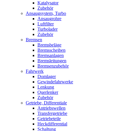
Katalysator
Zubehör
Ansaugsystem, Turbo
Ansaugrohre
Luftfilter
Turbolader
Zubehör
Bremsen
Bremsbeläge
Bremsscheiben
Bremsanlagen
Bremsleitungen
Bremsenzubehör
Fahrwerk
Domlager
Gewindefahrwerke
Lenkung
Querlenker
Zubehör
Getriebe, Differentiale
Antriebswellen
Transfergetriebe
Getriebeteile
Heckdifferential
Schaltung