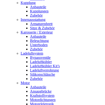
Kupplung
Anbauteile
Kupplungen
Zubehör
Innenausstattung
Armaturenbrett
Sitze & Zubehör
Karosserie / Exterieur
Anbauteile
Beleuchtung
Unterboden
Zubehör
Ladeluftsystem
Bypassventile
Ladeluftkühler
Ladeluftkühler Kit’s
Ladeluftverrohrung
Silikonschläuche
Zubehör
Motor
Anbauteile
Ansaugbrücke
Kraftstoffsystem
Motordichtungen
Motorelektronik