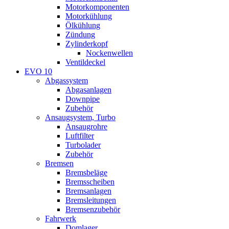
Motorkomponenten
Motorkühlung
Ölkühlung
Zündung
Zylinderkopf
Nockenwellen
Ventildeckel
EVO 10
Abgassystem
Abgasanlagen
Downpipe
Zubehör
Ansaugsystem, Turbo
Ansaugrohre
Luftfilter
Turbolader
Zubehör
Bremsen
Bremsbeläge
Bremsscheiben
Bremsanlagen
Bremsleitungen
Bremsenzubehör
Fahrwerk
Domlager