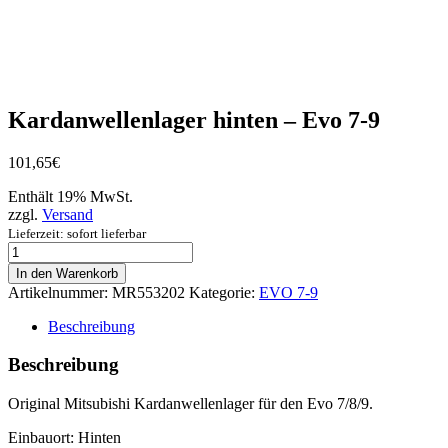
Kardanwellenlager hinten – Evo 7-9
101,65
€
Enthält 19% MwSt.
zzgl.
Versand
Lieferzeit: sofort lieferbar
Kardanwellenlager
hinten
In den Warenkorb
-
Artikelnummer:
MR553202
Kategorie:
EVO 7-9
Evo
7-
Beschreibung
9
Menge
Beschreibung
Original Mitsubishi Kardanwellenlager für den Evo 7/8/9.
Einbauort: Hinten