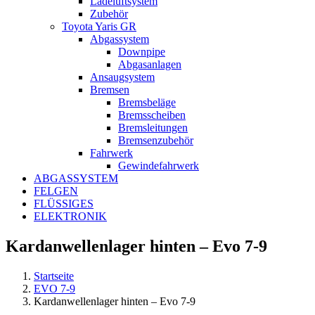
Ladeluftsystem
Zubehör
Toyota Yaris GR
Abgassystem
Downpipe
Abgasanlagen
Ansaugsystem
Bremsen
Bremsbeläge
Bremsscheiben
Bremsleitungen
Bremsenzubehör
Fahrwerk
Gewindefahrwerk
ABGASSYSTEM
FELGEN
FLÜSSIGES
ELEKTRONIK
Kardanwellenlager hinten – Evo 7-9
Startseite
EVO 7-9
Kardanwellenlager hinten – Evo 7-9