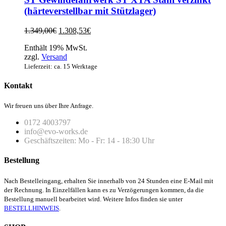
(härteverstellbar mit Stützlager)
Ursprünglicher
Aktueller
1.349,00
€
1.308,53
€
Preis
Preis
Enthält 19% MwSt.
war:
ist:
zzgl.
Versand
1.349,00€
1.308,53€.
Lieferzeit: ca. 15 Werktage
Kontakt
Wir freuen uns über Ihre Anfrage.
0172 4003797
info@evo-works.de
Geschäftszeiten: Mo - Fr: 14 - 18:30 Uhr
Bestellung
Nach Bestelleingang, erhalten Sie innerhalb von 24 Stunden eine E-Mail mit
der Rechnung. In Einzelfällen kann es zu Verzögerungen kommen, da die
Bestellung manuell bearbeitet wird. Weitere Infos finden sie unter
BESTELLHINWEIS
.