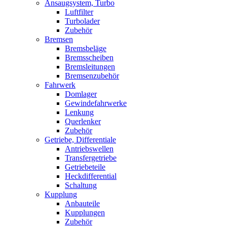
Ansaugsystem, Turbo
Luftfilter
Turbolader
Zubehör
Bremsen
Bremsbeläge
Bremsscheiben
Bremsleitungen
Bremsenzubehör
Fahrwerk
Domlager
Gewindefahrwerke
Lenkung
Querlenker
Zubehör
Getriebe, Differentiale
Antriebswellen
Transfergetriebe
Getriebeteile
Heckdifferential
Schaltung
Kupplung
Anbauteile
Kupplungen
Zubehör