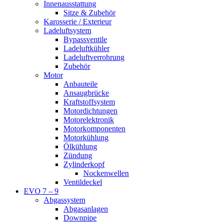
Innenausstattung
Sitze & Zubehör
Karosserie / Exterieur
Ladeluftsystem
Bypassventile
Ladeluftkühler
Ladeluftverrohrung
Zubehör
Motor
Anbauteile
Ansaugbrücke
Kraftstoffsystem
Motordichtungen
Motorelektronik
Motorkomponenten
Motorkühlung
Ölkühlung
Zündung
Zylinderkopf
Nockenwellen
Ventildeckel
EVO 7 – 9
Abgassystem
Abgasanlagen
Downpipe