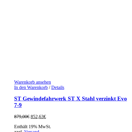
Warenkorb ansehen
In den Warenkorb
/
Details
ST Gewindefahrwerk ST X Stahl verzinkt Evo
7-9
Ursprünglicher
Aktueller
879,00
€
852,63
€
Preis
Preis
Enthält 19% MwSt.
war:
ist:
zzgl.
Versand