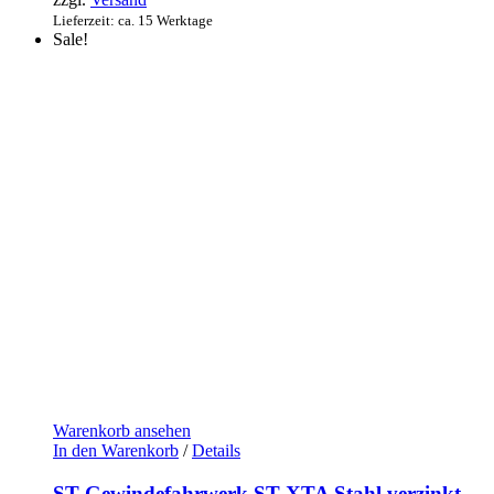
879,00€
852,63€.
Lieferzeit: ca. 15 Werktage
Sale!
Warenkorb ansehen
In den Warenkorb
/
Details
ST Gewindefahrwerk ST XTA Stahl verzinkt