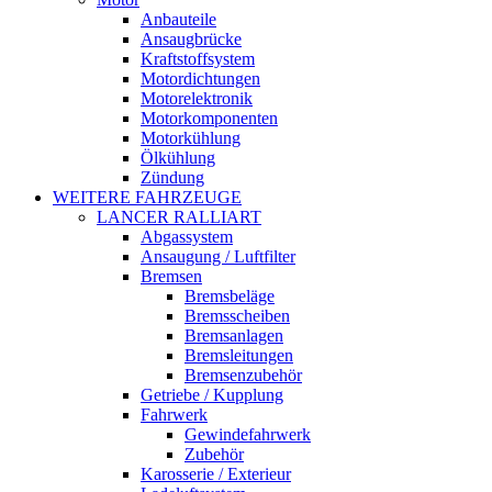
Anbauteile
Ansaugbrücke
Kraftstoffsystem
Motordichtungen
Motorelektronik
Motorkomponenten
Motorkühlung
Ölkühlung
Zündung
WEITERE FAHRZEUGE
LANCER RALLIART
Abgassystem
Ansaugung / Luftfilter
Bremsen
Bremsbeläge
Bremsscheiben
Bremsanlagen
Bremsleitungen
Bremsenzubehör
Getriebe / Kupplung
Fahrwerk
Gewindefahrwerk
Zubehör
Karosserie / Exterieur