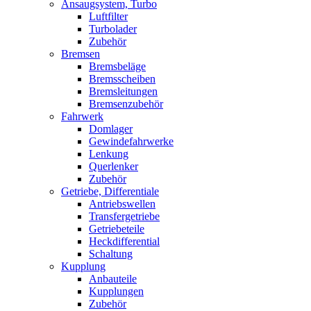
Ansaugsystem, Turbo
Luftfilter
Turbolader
Zubehör
Bremsen
Bremsbeläge
Bremsscheiben
Bremsleitungen
Bremsenzubehör
Fahrwerk
Domlager
Gewindefahrwerke
Lenkung
Querlenker
Zubehör
Getriebe, Differentiale
Antriebswellen
Transfergetriebe
Getriebeteile
Heckdifferential
Schaltung
Kupplung
Anbauteile
Kupplungen
Zubehör