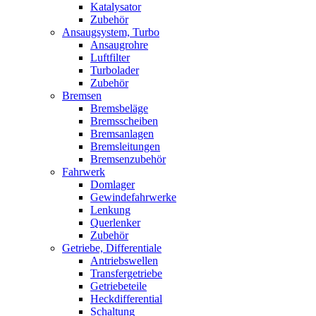
Katalysator
Zubehör
Ansaugsystem, Turbo
Ansaugrohre
Luftfilter
Turbolader
Zubehör
Bremsen
Bremsbeläge
Bremsscheiben
Bremsanlagen
Bremsleitungen
Bremsenzubehör
Fahrwerk
Domlager
Gewindefahrwerke
Lenkung
Querlenker
Zubehör
Getriebe, Differentiale
Antriebswellen
Transfergetriebe
Getriebeteile
Heckdifferential
Schaltung