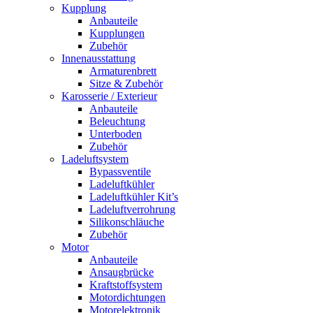
Kupplung
Anbauteile
Kupplungen
Zubehör
Innenausstattung
Armaturenbrett
Sitze & Zubehör
Karosserie / Exterieur
Anbauteile
Beleuchtung
Unterboden
Zubehör
Ladeluftsystem
Bypassventile
Ladeluftkühler
Ladeluftkühler Kit’s
Ladeluftverrohrung
Silikonschläuche
Zubehör
Motor
Anbauteile
Ansaugbrücke
Kraftstoffsystem
Motordichtungen
Motorelektronik