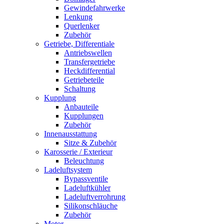
Gewindefahrwerke
Lenkung
Querlenker
Zubehör
Getriebe, Differentiale
Antriebswellen
Transfergetriebe
Heckdifferential
Getriebeteile
Schaltung
Kupplung
Anbauteile
Kupplungen
Zubehör
Innenausstattung
Sitze & Zubehör
Karosserie / Exterieur
Beleuchtung
Ladeluftsystem
Bypassventile
Ladeluftkühler
Ladeluftverrohrung
Silikonschläuche
Zubehör
Motor