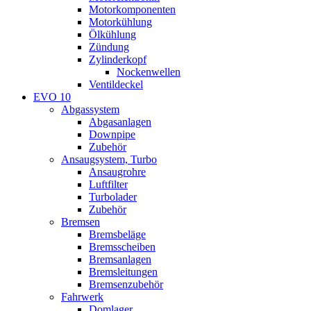
Motorkomponenten
Motorkühlung
Ölkühlung
Zündung
Zylinderkopf
Nockenwellen
Ventildeckel
EVO 10
Abgassystem
Abgasanlagen
Downpipe
Zubehör
Ansaugsystem, Turbo
Ansaugrohre
Luftfilter
Turbolader
Zubehör
Bremsen
Bremsbeläge
Bremsscheiben
Bremsanlagen
Bremsleitungen
Bremsenzubehör
Fahrwerk
Domlager