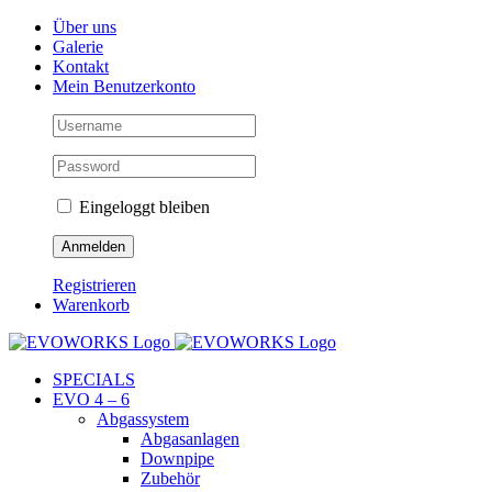
Skip
Facebook
Instagram
YouTube
Über uns
to
Galerie
content
Kontakt
Mein Benutzerkonto
Eingeloggt bleiben
Registrieren
Warenkorb
SPECIALS
EVO 4 – 6
Abgassystem
Abgasanlagen
Downpipe
Zubehör