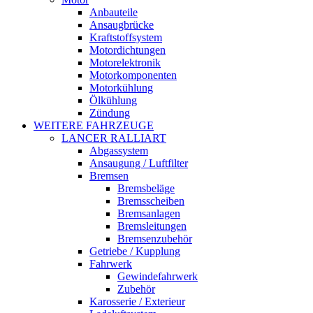
Anbauteile
Ansaugbrücke
Kraftstoffsystem
Motordichtungen
Motorelektronik
Motorkomponenten
Motorkühlung
Ölkühlung
Zündung
WEITERE FAHRZEUGE
LANCER RALLIART
Abgassystem
Ansaugung / Luftfilter
Bremsen
Bremsbeläge
Bremsscheiben
Bremsanlagen
Bremsleitungen
Bremsenzubehör
Getriebe / Kupplung
Fahrwerk
Gewindefahrwerk
Zubehör
Karosserie / Exterieur