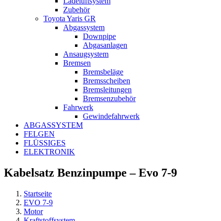
Ladeluftsystem
Zubehör
Toyota Yaris GR
Abgassystem
Downpipe
Abgasanlagen
Ansaugsystem
Bremsen
Bremsbeläge
Bremsscheiben
Bremsleitungen
Bremsenzubehör
Fahrwerk
Gewindefahrwerk
ABGASSYSTEM
FELGEN
FLÜSSIGES
ELEKTRONIK
Kabelsatz Benzinpumpe – Evo 7-9
Startseite
EVO 7-9
Motor
Kraftstoffsystem