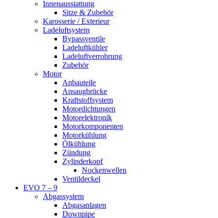
Innenausstattung
Sitze & Zubehör
Karosserie / Exterieur
Ladeluftsystem
Bypassventile
Ladeluftkühler
Ladeluftverrohrung
Zubehör
Motor
Anbauteile
Ansaugbrücke
Kraftstoffsystem
Motordichtungen
Motorelektronik
Motorkomponenten
Motorkühlung
Ölkühlung
Zündung
Zylinderkopf
Nockenwellen
Ventildeckel
EVO 7 – 9
Abgassystem
Abgasanlagen
Downpipe