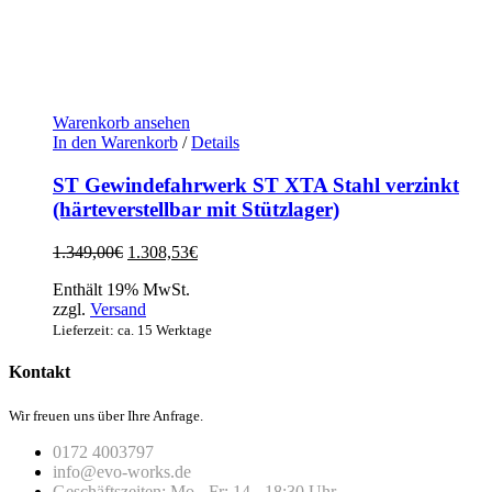
Warenkorb ansehen
In den Warenkorb
/
Details
ST Gewindefahrwerk ST XTA Stahl verzinkt
(härteverstellbar mit Stützlager)
Ursprünglicher
Aktueller
1.349,00
€
1.308,53
€
Preis
Preis
Enthält 19% MwSt.
war:
ist:
zzgl.
Versand
1.349,00€
1.308,53€.
Lieferzeit: ca. 15 Werktage
Kontakt
Wir freuen uns über Ihre Anfrage.
0172 4003797
info@evo-works.de
Geschäftszeiten: Mo - Fr: 14 - 18:30 Uhr