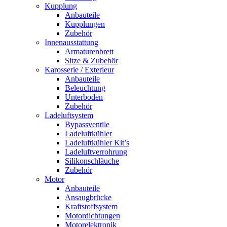
Kupplung
Anbauteile
Kupplungen
Zubehör
Innenausstattung
Armaturenbrett
Sitze & Zubehör
Karosserie / Exterieur
Anbauteile
Beleuchtung
Unterboden
Zubehör
Ladeluftsystem
Bypassventile
Ladeluftkühler
Ladeluftkühler Kit’s
Ladeluftverrohrung
Silikonschläuche
Zubehör
Motor
Anbauteile
Ansaugbrücke
Kraftstoffsystem
Motordichtungen
Motorelektronik