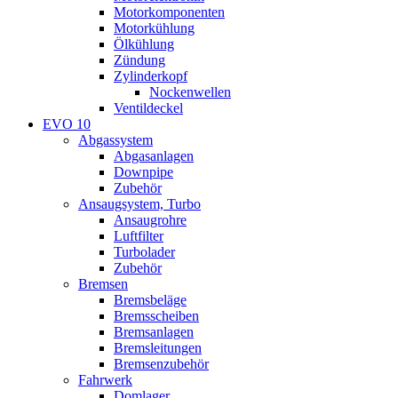
Motorkomponenten
Motorkühlung
Ölkühlung
Zündung
Zylinderkopf
Nockenwellen
Ventildeckel
EVO 10
Abgassystem
Abgasanlagen
Downpipe
Zubehör
Ansaugsystem, Turbo
Ansaugrohre
Luftfilter
Turbolader
Zubehör
Bremsen
Bremsbeläge
Bremsscheiben
Bremsanlagen
Bremsleitungen
Bremsenzubehör
Fahrwerk
Domlager