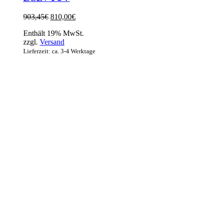
Ursprünglicher
Aktueller
903,45
€
810,00
€
Preis
Preis
Enthält 19% MwSt.
war:
ist:
zzgl.
Versand
903,45€
810,00€.
Lieferzeit: ca. 3-4 Werktage