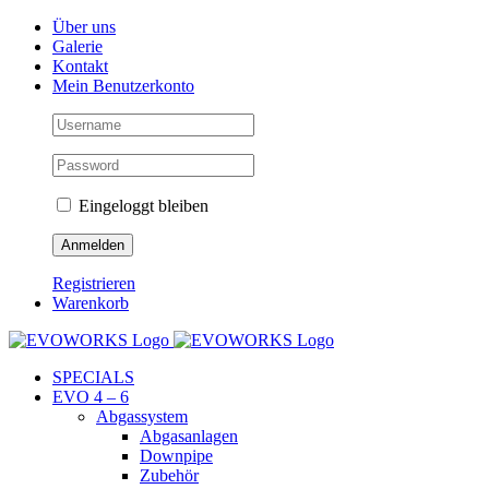
Skip
Facebook
Instagram
YouTube
Über uns
to
Galerie
content
Kontakt
Mein Benutzerkonto
Eingeloggt bleiben
Registrieren
Warenkorb
SPECIALS
EVO 4 – 6
Abgassystem
Abgasanlagen
Downpipe
Zubehör