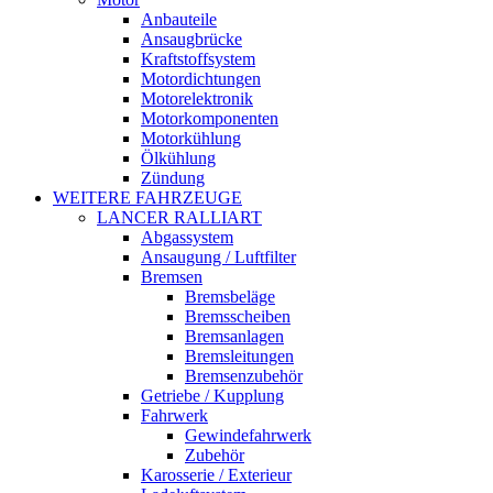
Anbauteile
Ansaugbrücke
Kraftstoffsystem
Motordichtungen
Motorelektronik
Motorkomponenten
Motorkühlung
Ölkühlung
Zündung
WEITERE FAHRZEUGE
LANCER RALLIART
Abgassystem
Ansaugung / Luftfilter
Bremsen
Bremsbeläge
Bremsscheiben
Bremsanlagen
Bremsleitungen
Bremsenzubehör
Getriebe / Kupplung
Fahrwerk
Gewindefahrwerk
Zubehör
Karosserie / Exterieur