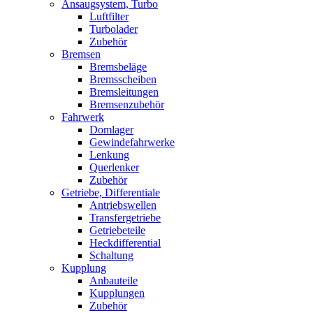
Ansaugsystem, Turbo
Luftfilter
Turbolader
Zubehör
Bremsen
Bremsbeläge
Bremsscheiben
Bremsleitungen
Bremsenzubehör
Fahrwerk
Domlager
Gewindefahrwerke
Lenkung
Querlenker
Zubehör
Getriebe, Differentiale
Antriebswellen
Transfergetriebe
Getriebeteile
Heckdifferential
Schaltung
Kupplung
Anbauteile
Kupplungen
Zubehör