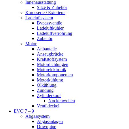
Innenausstattung
Sitze & Zubehör
Karosserie / Exterieur
Ladeluftsystem
Bypassventile
Ladeluftkühler
Ladeluftverrohrung
Zubehör
Motor
Anbauteile
Ansaugbrücke
Kraftstoffsystem
Motordichtungen
Motorelektronik
Motorkomponenten
Motorkühlung
Ölkühlung
Zündung
Zylinderkopf
Nockenwellen
Ventildeckel
EVO 7 – 9
Abgassystem
Abgasanlagen
Downpipe