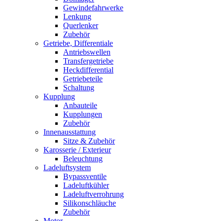
Gewindefahrwerke
Lenkung
Querlenker
Zubehör
Getriebe, Differentiale
Antriebswellen
Transfergetriebe
Heckdifferential
Getriebeteile
Schaltung
Kupplung
Anbauteile
Kupplungen
Zubehör
Innenausstattung
Sitze & Zubehör
Karosserie / Exterieur
Beleuchtung
Ladeluftsystem
Bypassventile
Ladeluftkühler
Ladeluftverrohrung
Silikonschläuche
Zubehör
Motor