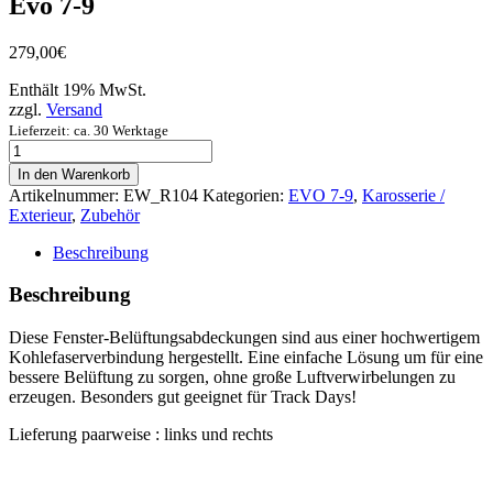
Evo 7-9
279,00
€
Enthält 19% MwSt.
zzgl.
Versand
Lieferzeit: ca. 30 Werktage
Fenster
Belüftungsabdeckung,
In den Warenkorb
Carbon
Artikelnummer:
EW_R104
Kategorien:
EVO 7-9
,
Karosserie /
-
Exterieur
,
Zubehör
Evo
7-
Beschreibung
9
Menge
Beschreibung
Diese Fenster-Belüftungsabdeckungen sind aus einer hochwertigem
Kohlefaserverbindung hergestellt. Eine einfache Lösung um für eine
bessere Belüftung zu sorgen, ohne große Luftverwirbelungen zu
erzeugen. Besonders gut geeignet für Track Days!
Lieferung paarweise : links und rechts