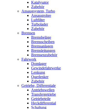
Katalysator
Zubehör
Ansaugsystem, Turbo
Ansaugrohre
Luftfilter
Turbolader
Zubehör
Bremsen
Bremsbeläge
Bremsscheiben
Bremsanlagen
Bremsleitungen
Bremsenzubehör
Fahrwerk
Domlager
Gewindefahrwerke
Lenkung
Querlenker
Zubehör
Getriebe, Differentiale
Antriebswellen
Transfergetriebe
Getriebeteile
Heckdifferential
Schaltung