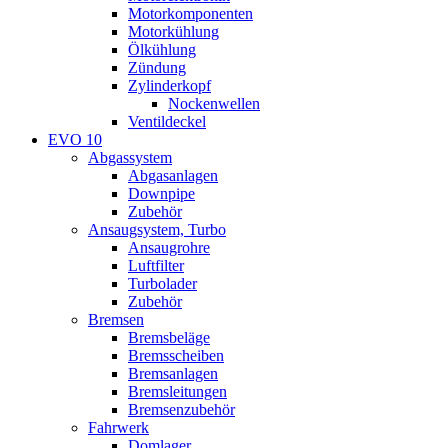
Motorkomponenten
Motorkühlung
Ölkühlung
Zündung
Zylinderkopf
Nockenwellen
Ventildeckel
EVO 10
Abgassystem
Abgasanlagen
Downpipe
Zubehör
Ansaugsystem, Turbo
Ansaugrohre
Luftfilter
Turbolader
Zubehör
Bremsen
Bremsbeläge
Bremsscheiben
Bremsanlagen
Bremsleitungen
Bremsenzubehör
Fahrwerk
Domlager