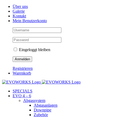
Skip
Facebook
Instagram
YouTube
Über uns
to
Galerie
content
Kontakt
Mein Benutzerkonto
Eingeloggt bleiben
Registrieren
Warenkorb
SPECIALS
EVO 4 – 6
Abgassystem
Abgasanlagen
Downpipe
Zubehör