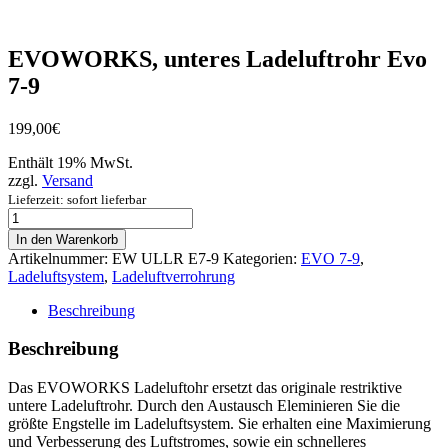
EVOWORKS, unteres Ladeluftrohr Evo
7-9
199,00
€
Enthält 19% MwSt.
zzgl.
Versand
Lieferzeit: sofort lieferbar
EVOWORKS,
unteres
In den Warenkorb
Ladeluftrohr
Artikelnummer:
EW ULLR E7-9
Kategorien:
EVO 7-9
,
Evo
Ladeluftsystem
,
Ladeluftverrohrung
7-
9
Beschreibung
Menge
Beschreibung
Das EVOWORKS Ladeluftohr ersetzt das originale restriktive
untere Ladeluftrohr. Durch den Austausch Eleminieren Sie die
größte Engstelle im Ladeluftsystem. Sie erhalten eine Maximierung
und Verbesserung des Luftstromes, sowie ein schnelleres