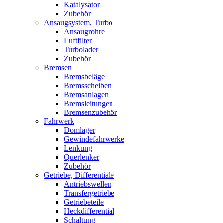
Katalysator
Zubehör
Ansaugsystem, Turbo
Ansaugrohre
Luftfilter
Turbolader
Zubehör
Bremsen
Bremsbeläge
Bremsscheiben
Bremsanlagen
Bremsleitungen
Bremsenzubehör
Fahrwerk
Domlager
Gewindefahrwerke
Lenkung
Querlenker
Zubehör
Getriebe, Differentiale
Antriebswellen
Transfergetriebe
Getriebeteile
Heckdifferential
Schaltung