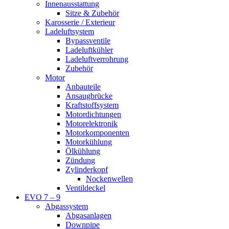
Innenausstattung
Sitze & Zubehör
Karosserie / Exterieur
Ladeluftsystem
Bypassventile
Ladeluftkühler
Ladeluftverrohrung
Zubehör
Motor
Anbauteile
Ansaugbrücke
Kraftstoffsystem
Motordichtungen
Motorelektronik
Motorkomponenten
Motorkühlung
Ölkühlung
Zündung
Zylinderkopf
Nockenwellen
Ventildeckel
EVO 7 – 9
Abgassystem
Abgasanlagen
Downpipe