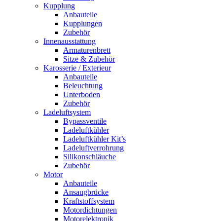
Kupplung
Anbauteile
Kupplungen
Zubehör
Innenausstattung
Armaturenbrett
Sitze & Zubehör
Karosserie / Exterieur
Anbauteile
Beleuchtung
Unterboden
Zubehör
Ladeluftsystem
Bypassventile
Ladeluftkühler
Ladeluftkühler Kit’s
Ladeluftverrohrung
Silikonschläuche
Zubehör
Motor
Anbauteile
Ansaugbrücke
Kraftstoffsystem
Motordichtungen
Motorelektronik