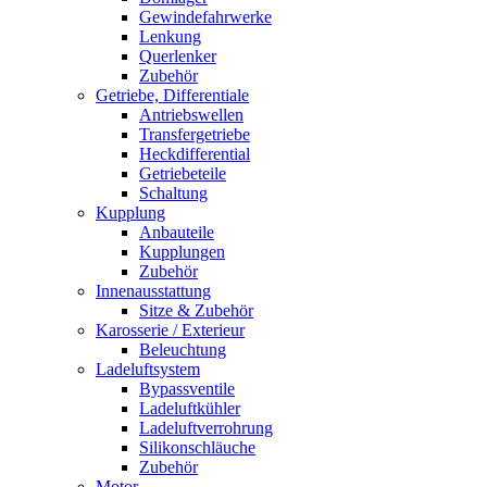
Gewindefahrwerke
Lenkung
Querlenker
Zubehör
Getriebe, Differentiale
Antriebswellen
Transfergetriebe
Heckdifferential
Getriebeteile
Schaltung
Kupplung
Anbauteile
Kupplungen
Zubehör
Innenausstattung
Sitze & Zubehör
Karosserie / Exterieur
Beleuchtung
Ladeluftsystem
Bypassventile
Ladeluftkühler
Ladeluftverrohrung
Silikonschläuche
Zubehör
Motor