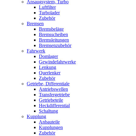
Ansaugsystem, Turbo
Luftfilter
Turbolader
Zubehör
Bremsen
Bremsbeläge
Bremsscheiben
Bremsleitungen
Bremsenzubehör
Fahrwerk
Domlager
Gewindefahrwerke
Lenkung
Querlenker
Zubehör
Getriebe, Differentiale
Antriebswellen
Transfergetriebe
Getriebeteile
Heckdifferential
Schaltung
Kupplung
Anbauteile
Kupplungen
Zubehör