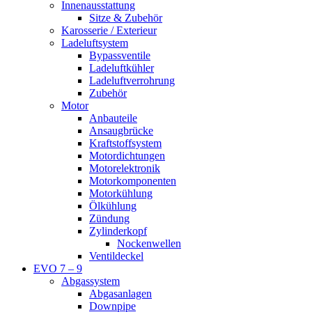
Innenausstattung
Sitze & Zubehör
Karosserie / Exterieur
Ladeluftsystem
Bypassventile
Ladeluftkühler
Ladeluftverrohrung
Zubehör
Motor
Anbauteile
Ansaugbrücke
Kraftstoffsystem
Motordichtungen
Motorelektronik
Motorkomponenten
Motorkühlung
Ölkühlung
Zündung
Zylinderkopf
Nockenwellen
Ventildeckel
EVO 7 – 9
Abgassystem
Abgasanlagen
Downpipe