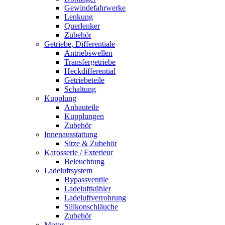
Gewindefahrwerke
Lenkung
Querlenker
Zubehör
Getriebe, Differentiale
Antriebswellen
Transfergetriebe
Heckdifferential
Getriebeteile
Schaltung
Kupplung
Anbauteile
Kupplungen
Zubehör
Innenausstattung
Sitze & Zubehör
Karosserie / Exterieur
Beleuchtung
Ladeluftsystem
Bypassventile
Ladeluftkühler
Ladeluftverrohrung
Silikonschläuche
Zubehör
Motor