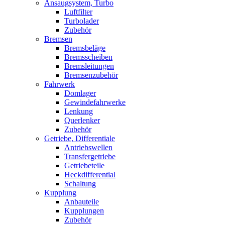
Ansaugsystem, Turbo
Luftfilter
Turbolader
Zubehör
Bremsen
Bremsbeläge
Bremsscheiben
Bremsleitungen
Bremsenzubehör
Fahrwerk
Domlager
Gewindefahrwerke
Lenkung
Querlenker
Zubehör
Getriebe, Differentiale
Antriebswellen
Transfergetriebe
Getriebeteile
Heckdifferential
Schaltung
Kupplung
Anbauteile
Kupplungen
Zubehör