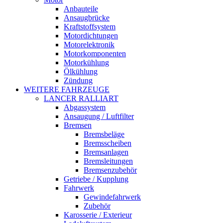
Anbauteile
Ansaugbrücke
Kraftstoffsystem
Motordichtungen
Motorelektronik
Motorkomponenten
Motorkühlung
Ölkühlung
Zündung
WEITERE FAHRZEUGE
LANCER RALLIART
Abgassystem
Ansaugung / Luftfilter
Bremsen
Bremsbeläge
Bremsscheiben
Bremsanlagen
Bremsleitungen
Bremsenzubehör
Getriebe / Kupplung
Fahrwerk
Gewindefahrwerk
Zubehör
Karosserie / Exterieur