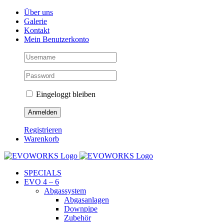
Skip
Facebook
Instagram
YouTube
Über uns
to
Galerie
content
Kontakt
Mein Benutzerkonto
Eingeloggt bleiben
Registrieren
Warenkorb
SPECIALS
EVO 4 – 6
Abgassystem
Abgasanlagen
Downpipe
Zubehör