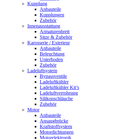
Kupplung
Anbauteile
Kupplungen
Zubehör
Innenausstattung
Armaturenbrett
Sitze & Zubehör
Karosserie / Exterieur
Anbauteile
Beleuchtung
Unterboden
Zubehör
Ladeluftsystem
Bypassventile
Ladeluftkühler
Ladeluftkühler Kit’s
Ladeluftverrohrung
Silikonschläuche
Zubehör
Motor
Anbauteile
Ansaugbrücke
Kraftstoffsystem
Motordichtungen
Motorelektronik