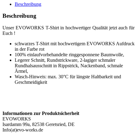
-
Beschreibung
Größe
XL
Beschreibung
Menge
Unser EVOWORKS T-Shirt in hochwertiger Qualität jetzt auch für
Euch !
schwarzes T-Shirt mit hochwertigem EVOWORKS Aufdruck
in der Farbe rot
100% einlaufvorbehandelte ringgesponnene Baumwolle,
Legerer Schnitt, Rundstrickware, 2-lagiger schmaler
Rundhalsausschnitt in Rippstrick, Nackenband, schmale
Ärmel,
Wasch-Hinweis: max. 30°C für längste Haltbarkeit und
Geschmeidigkeit
Informationen zur Produktsicherheit
EVOWORKS
Isardamm 99a, 82538 Geretsried, DE
Info(at)evo-works.de