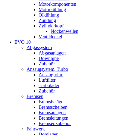
Motorkomponenten
Motorkühlung
Ölkühlung
Zündung
Zylinderkopf
Nockenwellen
Ventildeckel
EVO 10
Abgassystem
Abgasanlagen
Downpipe
Zubehör
Ansaugsystem, Turbo
Ansaugrohre
Luftfilter
Turbolader
Zubehör
Bremsen
Bremsbeläge
Bremsscheiben
Bremsanlagen
Bremsleitungen
Bremsenzubehör
Fahrwerk
Domlager