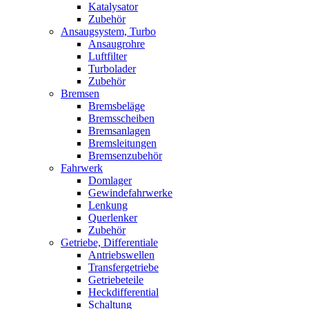
Katalysator
Zubehör
Ansaugsystem, Turbo
Ansaugrohre
Luftfilter
Turbolader
Zubehör
Bremsen
Bremsbeläge
Bremsscheiben
Bremsanlagen
Bremsleitungen
Bremsenzubehör
Fahrwerk
Domlager
Gewindefahrwerke
Lenkung
Querlenker
Zubehör
Getriebe, Differentiale
Antriebswellen
Transfergetriebe
Getriebeteile
Heckdifferential
Schaltung