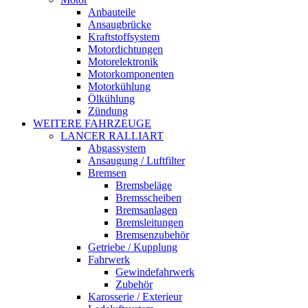
Anbauteile
Ansaugbrücke
Kraftstoffsystem
Motordichtungen
Motorelektronik
Motorkomponenten
Motorkühlung
Ölkühlung
Zündung
WEITERE FAHRZEUGE
LANCER RALLIART
Abgassystem
Ansaugung / Luftfilter
Bremsen
Bremsbeläge
Bremsscheiben
Bremsanlagen
Bremsleitungen
Bremsenzubehör
Getriebe / Kupplung
Fahrwerk
Gewindefahrwerk
Zubehör
Karosserie / Exterieur