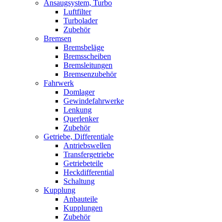
Ansaugsystem, Turbo
Luftfilter
Turbolader
Zubehör
Bremsen
Bremsbeläge
Bremsscheiben
Bremsleitungen
Bremsenzubehör
Fahrwerk
Domlager
Gewindefahrwerke
Lenkung
Querlenker
Zubehör
Getriebe, Differentiale
Antriebswellen
Transfergetriebe
Getriebeteile
Heckdifferential
Schaltung
Kupplung
Anbauteile
Kupplungen
Zubehör