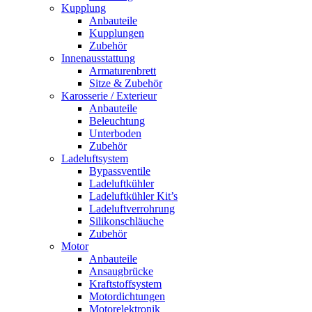
Kupplung
Anbauteile
Kupplungen
Zubehör
Innenausstattung
Armaturenbrett
Sitze & Zubehör
Karosserie / Exterieur
Anbauteile
Beleuchtung
Unterboden
Zubehör
Ladeluftsystem
Bypassventile
Ladeluftkühler
Ladeluftkühler Kit’s
Ladeluftverrohrung
Silikonschläuche
Zubehör
Motor
Anbauteile
Ansaugbrücke
Kraftstoffsystem
Motordichtungen
Motorelektronik