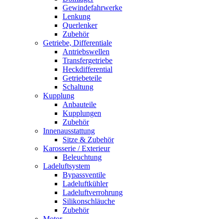
Gewindefahrwerke
Lenkung
Querlenker
Zubehör
Getriebe, Differentiale
Antriebswellen
Transfergetriebe
Heckdifferential
Getriebeteile
Schaltung
Kupplung
Anbauteile
Kupplungen
Zubehör
Innenausstattung
Sitze & Zubehör
Karosserie / Exterieur
Beleuchtung
Ladeluftsystem
Bypassventile
Ladeluftkühler
Ladeluftverrohrung
Silikonschläuche
Zubehör
Motor