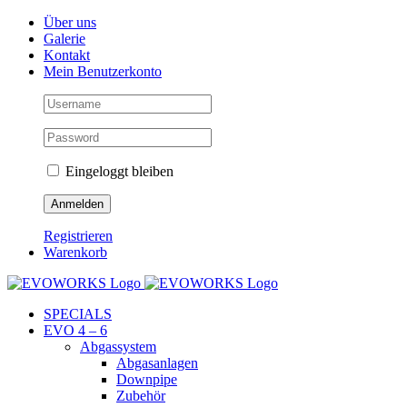
Skip
Facebook
Instagram
YouTube
Über uns
to
Galerie
content
Kontakt
Mein Benutzerkonto
Eingeloggt bleiben
Registrieren
Warenkorb
SPECIALS
EVO 4 – 6
Abgassystem
Abgasanlagen
Downpipe
Zubehör