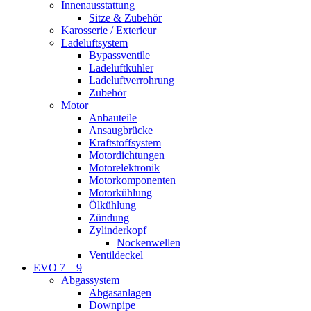
Innenausstattung
Sitze & Zubehör
Karosserie / Exterieur
Ladeluftsystem
Bypassventile
Ladeluftkühler
Ladeluftverrohrung
Zubehör
Motor
Anbauteile
Ansaugbrücke
Kraftstoffsystem
Motordichtungen
Motorelektronik
Motorkomponenten
Motorkühlung
Ölkühlung
Zündung
Zylinderkopf
Nockenwellen
Ventildeckel
EVO 7 – 9
Abgassystem
Abgasanlagen
Downpipe