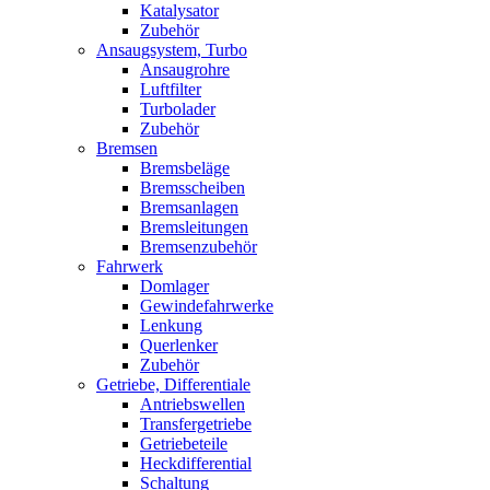
Katalysator
Zubehör
Ansaugsystem, Turbo
Ansaugrohre
Luftfilter
Turbolader
Zubehör
Bremsen
Bremsbeläge
Bremsscheiben
Bremsanlagen
Bremsleitungen
Bremsenzubehör
Fahrwerk
Domlager
Gewindefahrwerke
Lenkung
Querlenker
Zubehör
Getriebe, Differentiale
Antriebswellen
Transfergetriebe
Getriebeteile
Heckdifferential
Schaltung