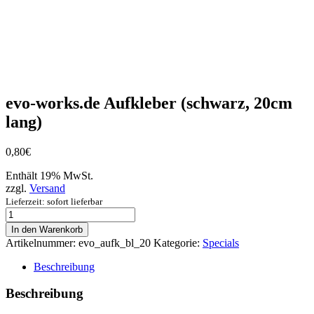
evo-works.de Aufkleber (schwarz, 20cm
lang)
0,80
€
Enthält 19% MwSt.
zzgl.
Versand
Lieferzeit: sofort lieferbar
evo-
works.de
In den Warenkorb
Aufkleber
Artikelnummer:
evo_aufk_bl_20
Kategorie:
Specials
(schwarz,
20cm
Beschreibung
lang)
Menge
Beschreibung