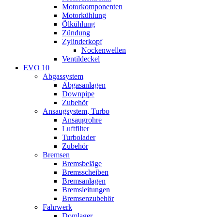
Motorkomponenten
Motorkühlung
Ölkühlung
Zündung
Zylinderkopf
Nockenwellen
Ventildeckel
EVO 10
Abgassystem
Abgasanlagen
Downpipe
Zubehör
Ansaugsystem, Turbo
Ansaugrohre
Luftfilter
Turbolader
Zubehör
Bremsen
Bremsbeläge
Bremsscheiben
Bremsanlagen
Bremsleitungen
Bremsenzubehör
Fahrwerk
Domlager