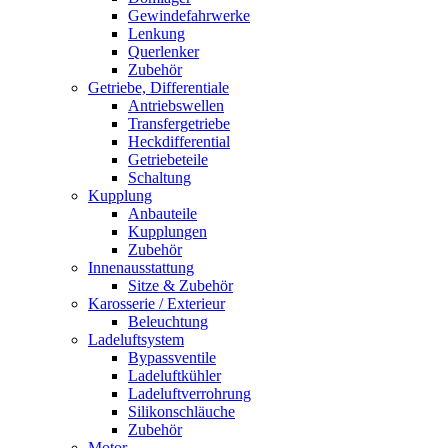
Gewindefahrwerke
Lenkung
Querlenker
Zubehör
Getriebe, Differentiale
Antriebswellen
Transfergetriebe
Heckdifferential
Getriebeteile
Schaltung
Kupplung
Anbauteile
Kupplungen
Zubehör
Innenausstattung
Sitze & Zubehör
Karosserie / Exterieur
Beleuchtung
Ladeluftsystem
Bypassventile
Ladeluftkühler
Ladeluftverrohrung
Silikonschläuche
Zubehör
Motor