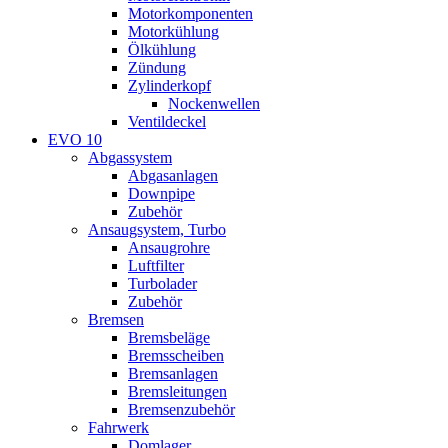
Motorkomponenten
Motorkühlung
Ölkühlung
Zündung
Zylinderkopf
Nockenwellen
Ventildeckel
EVO 10
Abgassystem
Abgasanlagen
Downpipe
Zubehör
Ansaugsystem, Turbo
Ansaugrohre
Luftfilter
Turbolader
Zubehör
Bremsen
Bremsbeläge
Bremsscheiben
Bremsanlagen
Bremsleitungen
Bremsenzubehör
Fahrwerk
Domlager