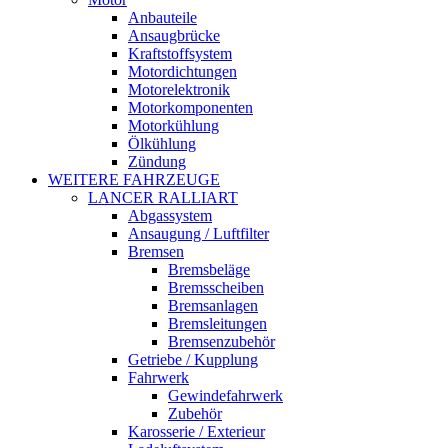
Anbauteile
Ansaugbrücke
Kraftstoffsystem
Motordichtungen
Motorelektronik
Motorkomponenten
Motorkühlung
Ölkühlung
Zündung
WEITERE FAHRZEUGE
LANCER RALLIART
Abgassystem
Ansaugung / Luftfilter
Bremsen
Bremsbeläge
Bremsscheiben
Bremsanlagen
Bremsleitungen
Bremsenzubehör
Getriebe / Kupplung
Fahrwerk
Gewindefahrwerk
Zubehör
Karosserie / Exterieur