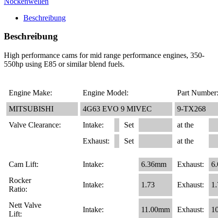
Nockenwellen
Set
–
Beschreibung
9-
TX268
Beschreibung
Menge
High performance cams for mid range performance engines, 350-
550hp using E85 or similar blend fuels.
Engine Make:
Engine Model:
Part Number
MITSUBISHI
4G63 EVO 9 MIVEC
9-TX268
Valve Clearance:
Intake:
Set
at the
Exhaust:
Set
at the
Cam Lift:
Intake:
6.36mm
Exhaust:
6
Rocker
Intake:
1.73
Exhaust:
1.
Ratio:
Nett Valve
Intake:
11.00mm
Exhaust:
1
Lift: