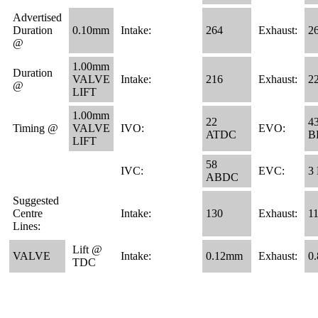
Advertised
Duration
0.10mm
Intake:
264
Exhaust:
2
@
1.00mm
Duration
VALVE
Intake:
216
Exhaust:
2
@
LIFT
1.00mm
22
4
Timing @
VALVE
IVO:
EVO:
ATDC
B
LIFT
58
IVC:
EVC:
3
ABDC
Suggested
Centre
Intake:
130
Exhaust:
1
Lines:
Lift @
VALVE
Intake:
0.12mm
Exhaust:
0.
TDC