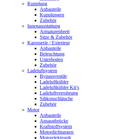
Kupplung
Anbauteile
Kupplungen
Zubehör
Innenausstattung
Armaturenbrett
Sitze & Zubehör
Karosserie / Exterieur
Anbauteile
Beleuchtung
Unterboden
Zubehör
Ladeluftsystem
Bypassventile
Ladeluftkühler
Ladeluftkühler Kit’s
Ladeluftverrohrung
Silikonschläuche
Zubehör
Motor
Anbauteile
Ansaugbrücke
Kraftstoffsystem
Motordichtungen
Motorelektronik