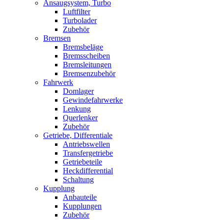
Ansaugsystem, Turbo
Luftfilter
Turbolader
Zubehör
Bremsen
Bremsbeläge
Bremsscheiben
Bremsleitungen
Bremsenzubehör
Fahrwerk
Domlager
Gewindefahrwerke
Lenkung
Querlenker
Zubehör
Getriebe, Differentiale
Antriebswellen
Transfergetriebe
Getriebeteile
Heckdifferential
Schaltung
Kupplung
Anbauteile
Kupplungen
Zubehör