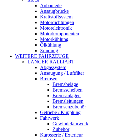
Anbauteile
Ansaugbrücke
Kraftstoffsystem
Motordichtungen
Motorelektronik
Motorkomponenten
Motorkühlung
Ölkühlung
Zündung
WEITERE FAHRZEUGE
LANCER RALLIART
Abgassystem
Ansaugung / Luftfilter
Bremsen
Bremsbeläge
Bremsscheiben
Bremsanlagen
Bremsleitungen
Bremsenzubehör
Getriebe / Kupplung
Fahrwerk
Gewindefahrwerk
Zubehör
Karosserie / Exterieur