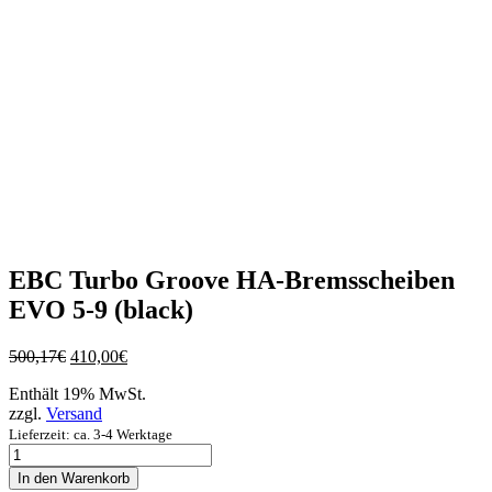
EBC Turbo Groove HA-Bremsscheiben
EVO 5-9 (black)
Ursprünglicher
Aktueller
500,17
€
410,00
€
Preis
Preis
Enthält 19% MwSt.
war:
ist:
zzgl.
Versand
500,17€
410,00€.
Lieferzeit: ca. 3-4 Werktage
EBC
Turbo
In den Warenkorb
Groove