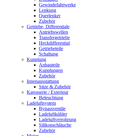
Gewindefahrwerke
Lenkung
Querlenker
Zubehör
Getriebe, Differentiale
Antriebswellen
Transfergetriebe
Heckdifferential
Getriebeteile
Schaltung
Kupplung
Anbauteile
Kupplungen
Zubehör
Innenausstattung
Sitze & Zubehör
Karosserie / Exterieur
Beleuchtung
Ladeluftsystem
Bypassventile
Ladeluftkühler
Ladeluftverrohrung
Silikonschläuche
Zubehör
Motor