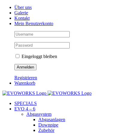
Skip
Facebook
Instagram
YouTube
Über uns
to
Galerie
content
Kontakt
Mein Benutzerkonto
Eingeloggt bleiben
Registrieren
Warenkorb
SPECIALS
EVO 4 – 6
Abgassystem
Abgasanlagen
Downpipe
Zubehör