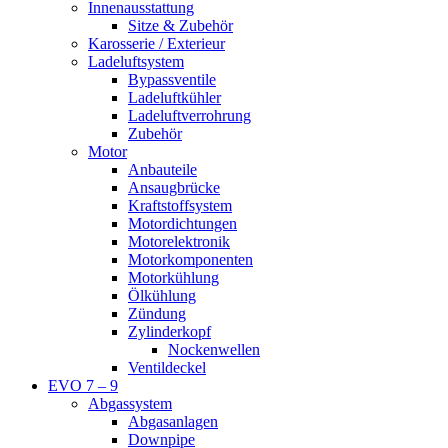
Innenausstattung
Sitze & Zubehör
Karosserie / Exterieur
Ladeluftsystem
Bypassventile
Ladeluftkühler
Ladeluftverrohrung
Zubehör
Motor
Anbauteile
Ansaugbrücke
Kraftstoffsystem
Motordichtungen
Motorelektronik
Motorkomponenten
Motorkühlung
Ölkühlung
Zündung
Zylinderkopf
Nockenwellen
Ventildeckel
EVO 7 – 9
Abgassystem
Abgasanlagen
Downpipe