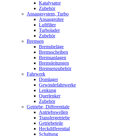
Katalysator
Zubehör
Ansaugsystem, Turbo
Ansaugrohre
Luftfilter
Turbolader
Zubehör
Bremsen
Bremsbeläge
Bremsscheiben
Bremsanlagen
Bremsleitungen
Bremsenzubehör
Fahrwerk
Domlager
Gewindefahrwerke
Lenkung
Querlenker
Zubehör
Getriebe, Differentiale
Antriebswellen
Transfergetriebe
Getriebeteile
Heckdifferential
Schaltung