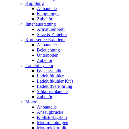
Kupplung
Anbauteile
Kupplungen
Zubehör
Innenausstattung
Armaturenbrett
Sitze & Zubehör
Karosserie / Exterieur
Anbauteile
Beleuchtung
Unterboden
Zubehör
Ladeluftsystem
Bypassventile
Ladeluftkühler
Ladeluftkühler Kit’s
Ladeluftverrohrung
Silikonschläuche
Zubehör
Motor
Anbauteile
Ansaugbrücke
Kraftstoffsystem
Motordichtungen
Motorelektronik