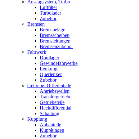
Ansaugsystem, Turbo
Luftfilter
Turbolader
Zubehör
Bremsen
Bremsbeläge
Bremsscheiben
Bremsleitungen
Bremsenzubehör
Fahrwerk
Domlager
Gewindefahrwerke
Lenkung
Querlenker
Zubehör
Getriebe, Differentiale
Antriebswellen
Transfergetriebe
Getriebeteile
Heckdifferential
Schaltung
Kupplung
Anbauteile
Kupplungen
Zubehör