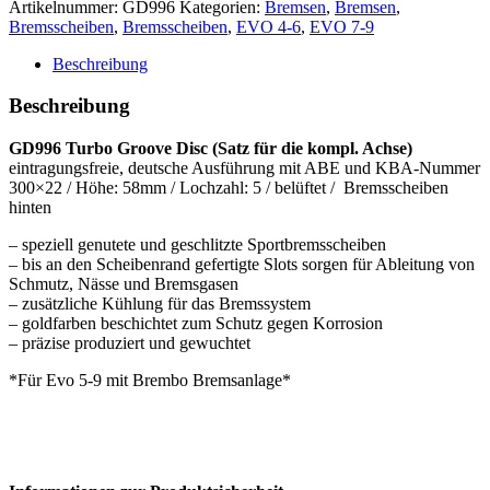
Artikelnummer:
GD996
Kategorien:
Bremsen
,
Bremsen
,
HA-
Bremsscheiben
,
Bremsscheiben
,
EVO 4-6
,
EVO 7-9
Bremsscheiben
EVO
Beschreibung
5-
9
Beschreibung
(black)
Menge
GD996 Turbo Groove Disc (Satz für die kompl. Achse)
eintragungsfreie, deutsche Ausführung mit ABE und KBA-Nummer
300×22 / Höhe: 58mm / Lochzahl: 5 / belüftet / Bremsscheiben
hinten
– speziell genutete und geschlitzte Sportbremsscheiben
– bis an den Scheibenrand gefertigte Slots sorgen für Ableitung von
Schmutz, Nässe und Bremsgasen
– zusätzliche Kühlung für das Bremssystem
– goldfarben beschichtet zum Schutz gegen Korrosion
– präzise produziert und gewuchtet
*Für Evo 5-9 mit Brembo Bremsanlage*