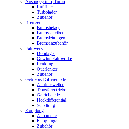
Ansaugsystem, Turbo
Luftfilter
Turbolader
Zubehör
Bremsen
Bremsbeläge
Bremsscheiben
Bremsleitungen
Bremsenzubehör
Fahrwerk
Domlager
Gewindefahrwerke
Lenkung
Querlenker
Zubehör
Getriebe, Differentiale
Antriebswellen
Transfergetriebe
Getriebeteile
Heckdifferential
Schaltung
Kupplung
Anbauteile
Kupplungen
Zubehör