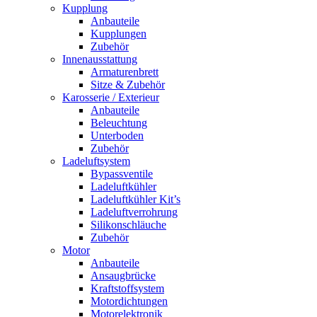
Kupplung
Anbauteile
Kupplungen
Zubehör
Innenausstattung
Armaturenbrett
Sitze & Zubehör
Karosserie / Exterieur
Anbauteile
Beleuchtung
Unterboden
Zubehör
Ladeluftsystem
Bypassventile
Ladeluftkühler
Ladeluftkühler Kit’s
Ladeluftverrohrung
Silikonschläuche
Zubehör
Motor
Anbauteile
Ansaugbrücke
Kraftstoffsystem
Motordichtungen
Motorelektronik