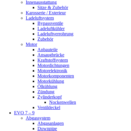
Innenausstattung
Sitze & Zubehör
Karosserie / Exterieur
Ladeluftsystem
Bypassventile
Ladeluftkühler
Ladeluftverrohrung
Zubehör
Motor
Anbauteile
Ansaugbrücke
Kraftstoffsystem
Motordichtungen
Motorelektronik
Motorkomponenten
Motorkühlung
Ölkühlung
Zündung
Zylinderkopf
Nockenwellen
Ventildeckel
EVO 7 – 9
Abgassystem
Abgasanlagen
Downpipe