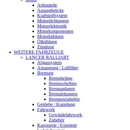
Anbauteile
Ansaugbrücke
Kraftstoffsystem
Motordichtungen
Motorelektronik
Motorkomponenten
Motorkühlung
Ölkühlung
Zündung
WEITERE FAHRZEUGE
LANCER RALLIART
Abgassystem
Ansaugung / Luftfilter
Bremsen
Bremsbeläge
Bremsscheiben
Bremsanlagen
Bremsleitungen
Bremsenzubehör
Getriebe / Kupplung
Fahrwerk
Gewindefahrwerk
Zubehör
Karosserie / Exterieur