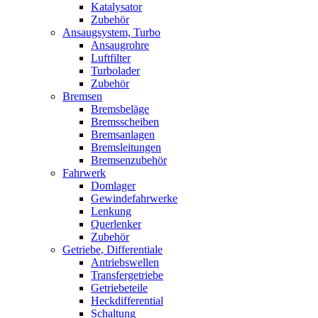
Katalysator
Zubehör
Ansaugsystem, Turbo
Ansaugrohre
Luftfilter
Turbolader
Zubehör
Bremsen
Bremsbeläge
Bremsscheiben
Bremsanlagen
Bremsleitungen
Bremsenzubehör
Fahrwerk
Domlager
Gewindefahrwerke
Lenkung
Querlenker
Zubehör
Getriebe, Differentiale
Antriebswellen
Transfergetriebe
Getriebeteile
Heckdifferential
Schaltung