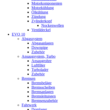
Motorkomponenten
Motorkühlung
Ölkühlung
Zündung
Zylinderkopf
Nockenwellen
Ventildeckel
EVO 10
Abgassystem
Abgasanlagen
Downpipe
Zubehör
Ansaugsystem, Turbo
Ansaugrohre
Luftfilter
Turbolader
Zubehör
Bremsen
Bremsbeläge
Bremsscheiben
Bremsanlagen
Bremsleitungen
Bremsenzubehör
Fahrwerk
Domlager