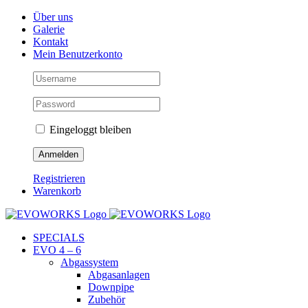
Skip
Facebook
Instagram
YouTube
Über uns
to
Galerie
content
Kontakt
Mein Benutzerkonto
Eingeloggt bleiben
Registrieren
Warenkorb
SPECIALS
EVO 4 – 6
Abgassystem
Abgasanlagen
Downpipe
Zubehör