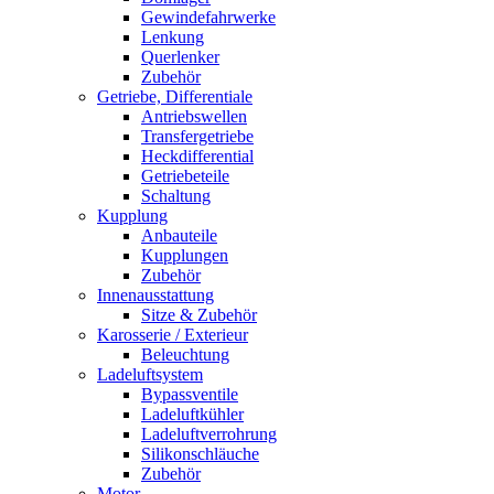
Gewindefahrwerke
Lenkung
Querlenker
Zubehör
Getriebe, Differentiale
Antriebswellen
Transfergetriebe
Heckdifferential
Getriebeteile
Schaltung
Kupplung
Anbauteile
Kupplungen
Zubehör
Innenausstattung
Sitze & Zubehör
Karosserie / Exterieur
Beleuchtung
Ladeluftsystem
Bypassventile
Ladeluftkühler
Ladeluftverrohrung
Silikonschläuche
Zubehör
Motor