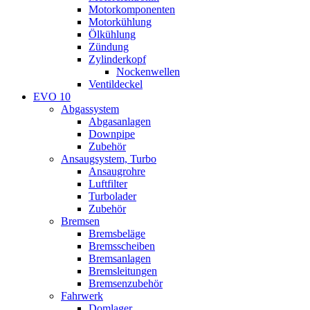
Motorkomponenten
Motorkühlung
Ölkühlung
Zündung
Zylinderkopf
Nockenwellen
Ventildeckel
EVO 10
Abgassystem
Abgasanlagen
Downpipe
Zubehör
Ansaugsystem, Turbo
Ansaugrohre
Luftfilter
Turbolader
Zubehör
Bremsen
Bremsbeläge
Bremsscheiben
Bremsanlagen
Bremsleitungen
Bremsenzubehör
Fahrwerk
Domlager