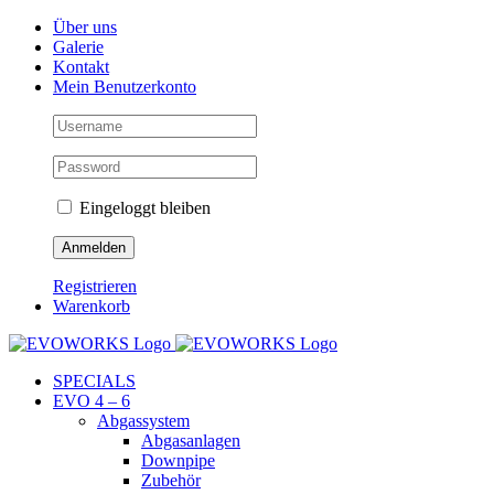
Skip
Facebook
Instagram
YouTube
Über uns
to
Galerie
content
Kontakt
Mein Benutzerkonto
Eingeloggt bleiben
Registrieren
Warenkorb
SPECIALS
EVO 4 – 6
Abgassystem
Abgasanlagen
Downpipe
Zubehör