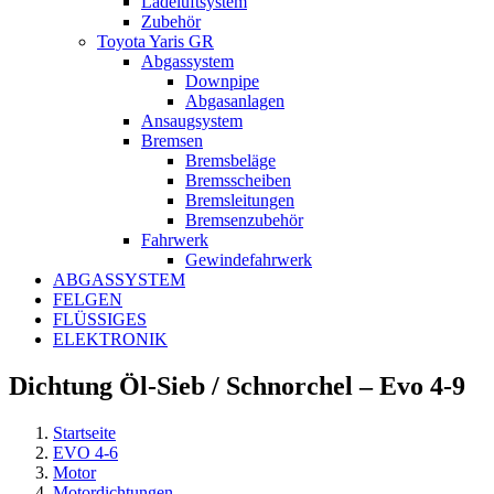
Ladeluftsystem
Zubehör
Toyota Yaris GR
Abgassystem
Downpipe
Abgasanlagen
Ansaugsystem
Bremsen
Bremsbeläge
Bremsscheiben
Bremsleitungen
Bremsenzubehör
Fahrwerk
Gewindefahrwerk
ABGASSYSTEM
FELGEN
FLÜSSIGES
ELEKTRONIK
Dichtung Öl-Sieb / Schnorchel – Evo 4-9
Startseite
EVO 4-6
Motor
Motordichtungen