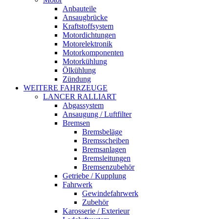
Anbauteile
Ansaugbrücke
Kraftstoffsystem
Motordichtungen
Motorelektronik
Motorkomponenten
Motorkühlung
Ölkühlung
Zündung
WEITERE FAHRZEUGE
LANCER RALLIART
Abgassystem
Ansaugung / Luftfilter
Bremsen
Bremsbeläge
Bremsscheiben
Bremsanlagen
Bremsleitungen
Bremsenzubehör
Getriebe / Kupplung
Fahrwerk
Gewindefahrwerk
Zubehör
Karosserie / Exterieur