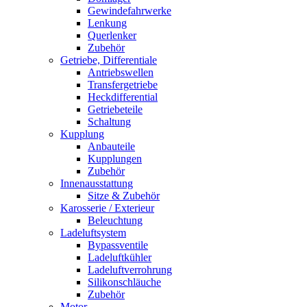
Gewindefahrwerke
Lenkung
Querlenker
Zubehör
Getriebe, Differentiale
Antriebswellen
Transfergetriebe
Heckdifferential
Getriebeteile
Schaltung
Kupplung
Anbauteile
Kupplungen
Zubehör
Innenausstattung
Sitze & Zubehör
Karosserie / Exterieur
Beleuchtung
Ladeluftsystem
Bypassventile
Ladeluftkühler
Ladeluftverrohrung
Silikonschläuche
Zubehör
Motor