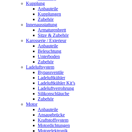
Kupplung
Anbauteile
Kupplungen
Zubehör
Innenausstattung
Armaturenbrett
Sitze & Zubehör
Karosserie / Exterieur
Anbauteile
Beleuchtung
Unterboden
Zubehör
Ladeluftsystem
Bypassventile
Ladeluftkühler
Ladeluftkühler Kit’s
Ladeluftverrohrung
Silikonschläuche
Zubehör
Motor
Anbauteile
Ansaugbrücke
Kraftstoffsystem
Motordichtungen
Motorelektronik