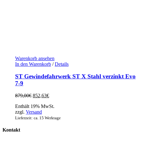
Warenkorb ansehen
In den Warenkorb
/
Details
ST Gewindefahrwerk ST X Stahl verzinkt Evo
7-9
Ursprünglicher
Aktueller
879,00
€
852,63
€
Preis
Preis
Enthält 19% MwSt.
war:
ist:
zzgl.
Versand
879,00€
852,63€.
Lieferzeit: ca. 15 Werktage
Kontakt