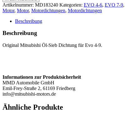
Sieb
Artikelnummer:
MD183240
Kategorien:
EVO 4-6
,
EVO 7-9
,
/
Motor
,
Motor
,
Motordichtungen
,
Motordichtungen
Schnorchel
-
Beschreibung
Evo
4-
Beschreibung
9
Menge
Original Mitsubishi Öl-Sieb Dichtung für Evo 4-9.
Informationen zur Produktsicherheit
MMD Automobile GmbH
Emil-Frey-Straße 2, 61169 Friedberg
info@mitsubishi-motors.de
Ähnliche Produkte