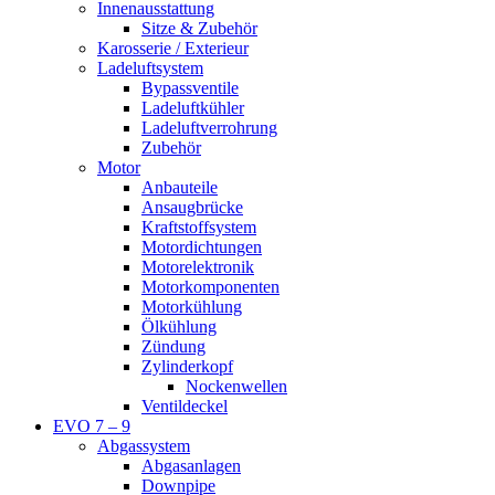
Innenausstattung
Sitze & Zubehör
Karosserie / Exterieur
Ladeluftsystem
Bypassventile
Ladeluftkühler
Ladeluftverrohrung
Zubehör
Motor
Anbauteile
Ansaugbrücke
Kraftstoffsystem
Motordichtungen
Motorelektronik
Motorkomponenten
Motorkühlung
Ölkühlung
Zündung
Zylinderkopf
Nockenwellen
Ventildeckel
EVO 7 – 9
Abgassystem
Abgasanlagen
Downpipe