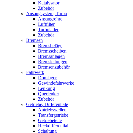
Katalysator
Zubehör
Ansaugsystem, Turbo
Ansaugrohre
Luftfilter
Turbolader
Zubehör
Bremsen
Bremsbeläge
Bremsscheiben
Bremsanlagen
Bremsleitungen
Bremsenzubehör
Fahrwerk
Domlager
Gewindefahrwerke
Lenkung
Querlenker
Zubehör
Getriebe, Differentiale
Antriebswellen
Transfergetriebe
Getriebeteile
Heckdifferential
Schaltung