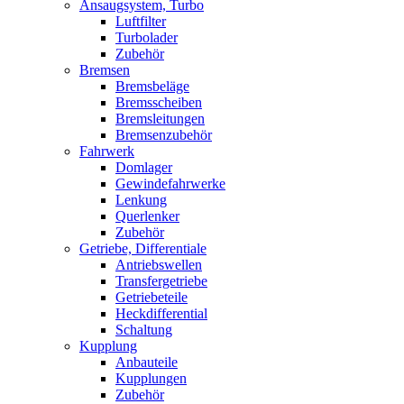
Ansaugsystem, Turbo
Luftfilter
Turbolader
Zubehör
Bremsen
Bremsbeläge
Bremsscheiben
Bremsleitungen
Bremsenzubehör
Fahrwerk
Domlager
Gewindefahrwerke
Lenkung
Querlenker
Zubehör
Getriebe, Differentiale
Antriebswellen
Transfergetriebe
Getriebeteile
Heckdifferential
Schaltung
Kupplung
Anbauteile
Kupplungen
Zubehör