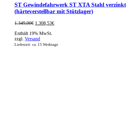
ST Gewindefahrwerk ST XTA Stahl verzinkt
(härteverstellbar mit Stützlager)
Ursprünglicher
Aktueller
1.349,00
€
1.308,53
€
Preis
Preis
Enthält 19% MwSt.
war:
ist:
zzgl.
Versand
1.349,00€
1.308,53€.
Lieferzeit: ca. 15 Werktage