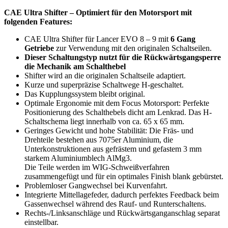
CAE Ultra Shifter – Optimiert für den Motorsport mit
folgenden Features:
CAE Ultra Shifter für Lancer EVO 8 – 9 mit
6 Gang
Getriebe
zur Verwendung mit den originalen Schaltseilen.
Dieser Schaltungstyp nutzt für die Rückwärtsgangsperre
die Mechanik am Schalthebel
Shifter wird an die originalen Schaltseile adaptiert.
Kurze und superpräzise Schaltwege H-geschaltet.
Das Kupplungssystem bleibt original.
Optimale Ergonomie mit dem Focus Motorsport: Perfekte
Positionierung des Schalthebels dicht am Lenkrad. Das H-
Schaltschema liegt innerhalb von ca. 65 x 65 mm.
Geringes Gewicht und hohe Stabilität: Die Fräs- und
Drehteile bestehen aus 7075er Aluminium, die
Unterkonstruktionen aus gefrästem und gefastem 3 mm
starkem Aluminiumblech AlMg3.
Die Teile werden im WIG-Schweißverfahren
zusammengefügt und für ein optimales Finish blank gebürstet.
Problemloser Gangwechsel bei Kurvenfahrt.
Integrierte Mittellagefeder, dadurch perfektes Feedback beim
Gassenwechsel während des Rauf- und Runterschaltens.
Rechts-/Linksanschläge und Rückwärtsganganschlag separat
einstellbar.