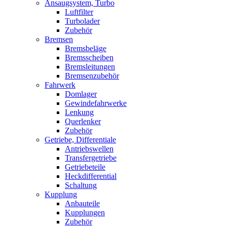
Ansaugsystem, Turbo
Luftfilter
Turbolader
Zubehör
Bremsen
Bremsbeläge
Bremsscheiben
Bremsleitungen
Bremsenzubehör
Fahrwerk
Domlager
Gewindefahrwerke
Lenkung
Querlenker
Zubehör
Getriebe, Differentiale
Antriebswellen
Transfergetriebe
Getriebeteile
Heckdifferential
Schaltung
Kupplung
Anbauteile
Kupplungen
Zubehör