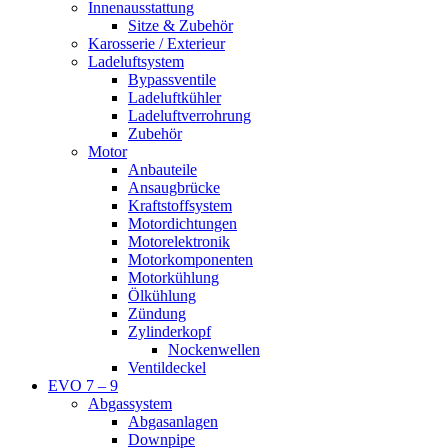
Innenausstattung
Sitze & Zubehör
Karosserie / Exterieur
Ladeluftsystem
Bypassventile
Ladeluftkühler
Ladeluftverrohrung
Zubehör
Motor
Anbauteile
Ansaugbrücke
Kraftstoffsystem
Motordichtungen
Motorelektronik
Motorkomponenten
Motorkühlung
Ölkühlung
Zündung
Zylinderkopf
Nockenwellen
Ventildeckel
EVO 7 – 9
Abgassystem
Abgasanlagen
Downpipe