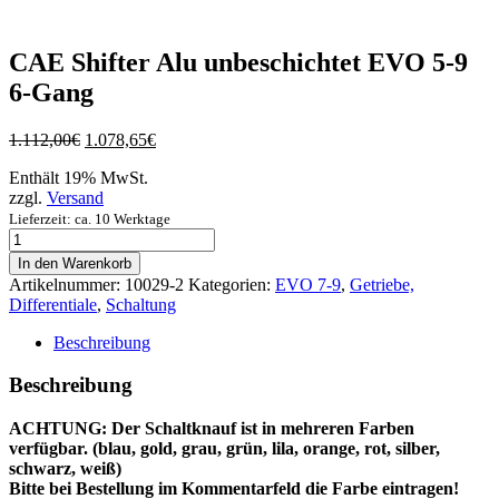
CAE Shifter Alu unbeschichtet EVO 5-9
6-Gang
Ursprünglicher
Aktueller
1.112,00
€
1.078,65
€
Preis
Preis
Enthält 19% MwSt.
war:
ist:
zzgl.
Versand
1.112,00€
1.078,65€.
Lieferzeit: ca. 10 Werktage
CAE
Shifter
In den Warenkorb
Alu
Artikelnummer:
10029-2
Kategorien:
EVO 7-9
,
Getriebe,
unbeschichtet
Differentiale
,
Schaltung
EVO
5-
Beschreibung
9
6-
Beschreibung
Gang
Menge
ACHTUNG: Der Schaltknauf ist in mehreren Farben
verfügbar. (blau, gold, grau, grün, lila, orange, rot, silber,
schwarz, weiß)
Bitte bei Bestellung im Kommentarfeld die Farbe eintragen!