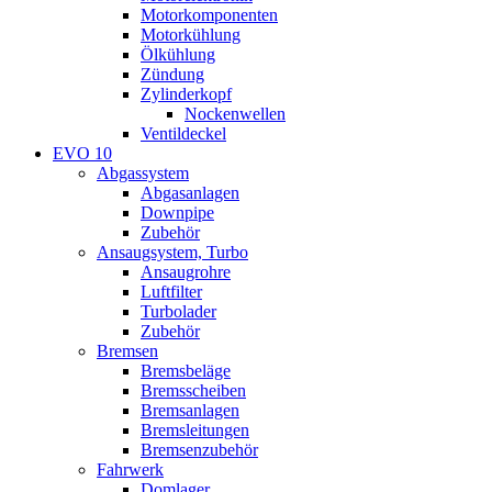
Motorkomponenten
Motorkühlung
Ölkühlung
Zündung
Zylinderkopf
Nockenwellen
Ventildeckel
EVO 10
Abgassystem
Abgasanlagen
Downpipe
Zubehör
Ansaugsystem, Turbo
Ansaugrohre
Luftfilter
Turbolader
Zubehör
Bremsen
Bremsbeläge
Bremsscheiben
Bremsanlagen
Bremsleitungen
Bremsenzubehör
Fahrwerk
Domlager