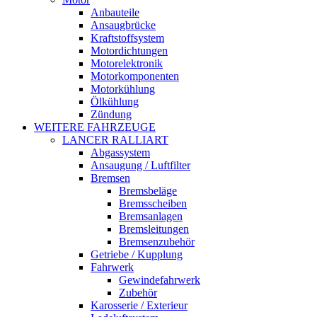
Anbauteile
Ansaugbrücke
Kraftstoffsystem
Motordichtungen
Motorelektronik
Motorkomponenten
Motorkühlung
Ölkühlung
Zündung
WEITERE FAHRZEUGE
LANCER RALLIART
Abgassystem
Ansaugung / Luftfilter
Bremsen
Bremsbeläge
Bremsscheiben
Bremsanlagen
Bremsleitungen
Bremsenzubehör
Getriebe / Kupplung
Fahrwerk
Gewindefahrwerk
Zubehör
Karosserie / Exterieur