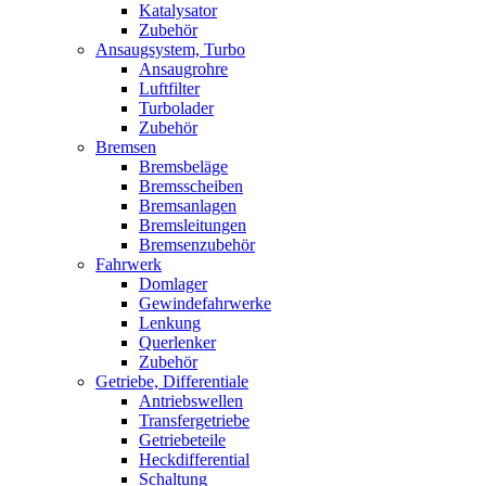
Katalysator
Zubehör
Ansaugsystem, Turbo
Ansaugrohre
Luftfilter
Turbolader
Zubehör
Bremsen
Bremsbeläge
Bremsscheiben
Bremsanlagen
Bremsleitungen
Bremsenzubehör
Fahrwerk
Domlager
Gewindefahrwerke
Lenkung
Querlenker
Zubehör
Getriebe, Differentiale
Antriebswellen
Transfergetriebe
Getriebeteile
Heckdifferential
Schaltung