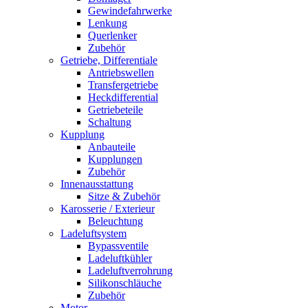
Gewindefahrwerke
Lenkung
Querlenker
Zubehör
Getriebe, Differentiale
Antriebswellen
Transfergetriebe
Heckdifferential
Getriebeteile
Schaltung
Kupplung
Anbauteile
Kupplungen
Zubehör
Innenausstattung
Sitze & Zubehör
Karosserie / Exterieur
Beleuchtung
Ladeluftsystem
Bypassventile
Ladeluftkühler
Ladeluftverrohrung
Silikonschläuche
Zubehör
Motor