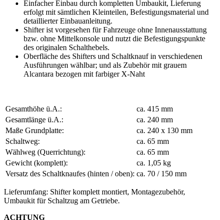
Einfacher Einbau durch kompletten Umbaukit, Lieferung
erfolgt mit sämtlichen Kleinteilen, Befestigungsmaterial und
detaillierter Einbauanleitung.
Shifter ist vorgesehen für Fahrzeuge ohne Innenausstattung
bzw. ohne Mittelkonsole und nutzt die Befestigungspunkte
des originalen Schalthebels.
Oberfläche des Shifters und Schaltknauf in verschiedenen
Ausführungen wählbar; und als Zubehör mit grauem
Alcantara bezogen mit farbiger X-Naht
Gesamthöhe ü.A.:
ca. 415 mm
Gesamtlänge ü.A.:
ca. 240 mm
Maße Grundplatte:
ca. 240 x 130 mm
Schaltweg:
ca. 65 mm
Wählweg (Querrichtung):
ca. 65 mm
Gewicht (komplett):
ca. 1,05 kg
Versatz des Schaltknaufes (hinten / oben):
ca. 70 / 150 mm
Lieferumfang: Shifter komplett montiert, Montagezubehör,
Umbaukit für Schaltzug am Getriebe.
ACHTUNG