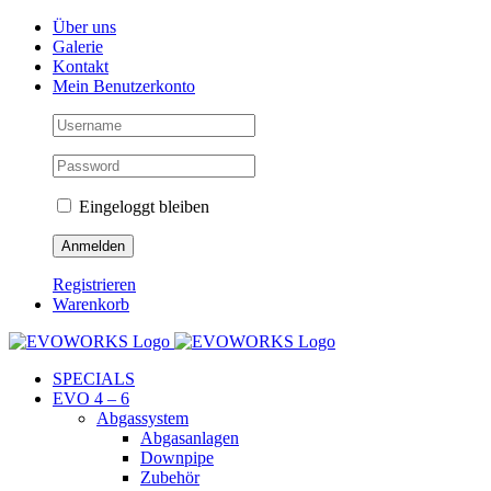
Skip
Facebook
Instagram
YouTube
Über uns
to
Galerie
content
Kontakt
Mein Benutzerkonto
Eingeloggt bleiben
Registrieren
Warenkorb
SPECIALS
EVO 4 – 6
Abgassystem
Abgasanlagen
Downpipe
Zubehör