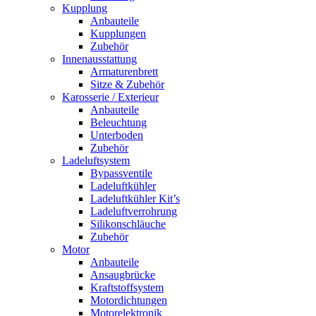
Kupplung
Anbauteile
Kupplungen
Zubehör
Innenausstattung
Armaturenbrett
Sitze & Zubehör
Karosserie / Exterieur
Anbauteile
Beleuchtung
Unterboden
Zubehör
Ladeluftsystem
Bypassventile
Ladeluftkühler
Ladeluftkühler Kit’s
Ladeluftverrohrung
Silikonschläuche
Zubehör
Motor
Anbauteile
Ansaugbrücke
Kraftstoffsystem
Motordichtungen
Motorelektronik