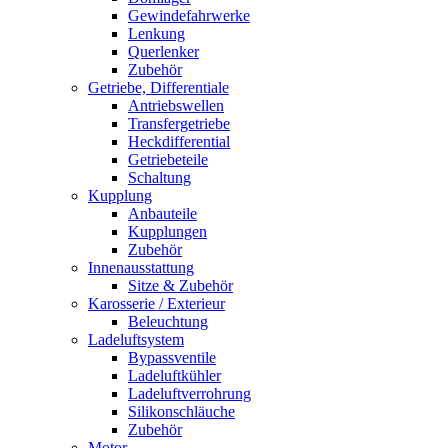
Gewindefahrwerke
Lenkung
Querlenker
Zubehör
Getriebe, Differentiale
Antriebswellen
Transfergetriebe
Heckdifferential
Getriebeteile
Schaltung
Kupplung
Anbauteile
Kupplungen
Zubehör
Innenausstattung
Sitze & Zubehör
Karosserie / Exterieur
Beleuchtung
Ladeluftsystem
Bypassventile
Ladeluftkühler
Ladeluftverrohrung
Silikonschläuche
Zubehör
Motor