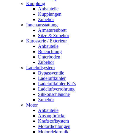
Kupplung
Anbauteile
Kupplungen
Zubehör
Innenausstattung
Armaturenbrett
Sitze & Zubehör
Karosserie / Exterieur
Anbauteile
Beleuchtung
Unterboden
Zubehör
Ladeluftsystem
Bypassventile
Ladeluftkühler
Ladeluftkühler Kit’s
Ladeluftverrohrung
Silikonschläuche
Zubehör
Motor
Anbauteile
Ansaugbrücke
Kraftstoffsystem
Motordichtungen
Motorelektronik