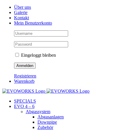
Skip
Facebook
Instagram
YouTube
Über uns
to
Galerie
content
Kontakt
Mein Benutzerkonto
Eingeloggt bleiben
Registrieren
Warenkorb
SPECIALS
EVO 4 – 6
Abgassystem
Abgasanlagen
Downpipe
Zubehör