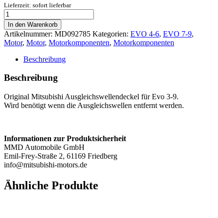
Lieferzeit: sofort lieferbar
Ausgleichswelle
Deckel
In den Warenkorb
/
Artikelnummer:
MD092785
Kategorien:
EVO 4-6
,
EVO 7-9
,
Stopfen
Motor
,
Motor
,
Motorkomponenten
,
Motorkomponenten
-
Evo
Beschreibung
3-
9
Beschreibung
Menge
Original Mitsubishi Ausgleichswellendeckel für Evo 3-9.
Wird benötigt wenn die Ausgleichswellen entfernt werden.
Informationen zur Produktsicherheit
MMD Automobile GmbH
Emil-Frey-Straße 2, 61169 Friedberg
info@mitsubishi-motors.de
Ähnliche Produkte