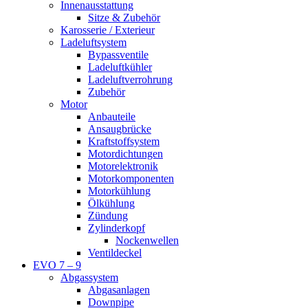
Innenausstattung
Sitze & Zubehör
Karosserie / Exterieur
Ladeluftsystem
Bypassventile
Ladeluftkühler
Ladeluftverrohrung
Zubehör
Motor
Anbauteile
Ansaugbrücke
Kraftstoffsystem
Motordichtungen
Motorelektronik
Motorkomponenten
Motorkühlung
Ölkühlung
Zündung
Zylinderkopf
Nockenwellen
Ventildeckel
EVO 7 – 9
Abgassystem
Abgasanlagen
Downpipe