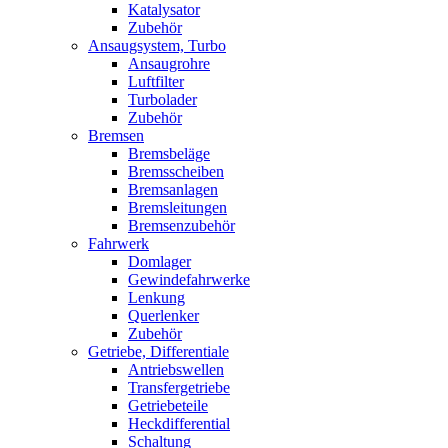
Katalysator
Zubehör
Ansaugsystem, Turbo
Ansaugrohre
Luftfilter
Turbolader
Zubehör
Bremsen
Bremsbeläge
Bremsscheiben
Bremsanlagen
Bremsleitungen
Bremsenzubehör
Fahrwerk
Domlager
Gewindefahrwerke
Lenkung
Querlenker
Zubehör
Getriebe, Differentiale
Antriebswellen
Transfergetriebe
Getriebeteile
Heckdifferential
Schaltung