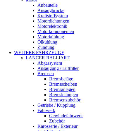
Anbauteile
Ansaugbrücke
Kraftstoffsystem
Motordichtungen
Motorelektronik
Motorkomponenten
Motorkühlung
Ölkühlung
Zündung
WEITERE FAHRZEUGE
LANCER RALLIART
Abgassystem
Ansaugung / Luftfilter
Bremsen
Bremsbeläge
Bremsscheiben
Bremsanlagen
Bremsleitungen
Bremsenzubehör
Getriebe / Kupplung
Fahrwerk
Gewindefahrwerk
Zubehör
Karosserie / Exterieur