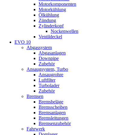
Motorkomponenten
Motorkühlung
Ölkühlung
Zündung
Zylinderkopf
Nockenwellen
Ventildeckel
EVO 10
Abgassystem
Abgasanlagen
Downpipe
Zubehör
Ansaugsystem, Turbo
Ansaugrohre
Luftfilter
Turbolader
Zubehör
Bremsen
Bremsbeläge
Bremsscheiben
Bremsanlagen
Bremsleitungen
Bremsenzubehör
Fahrwerk
Domlager