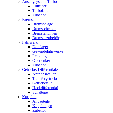
Ansaugsystem, Turbo
Luftfilter
Turbolader
Zubehör
Bremsen
Bremsbeläge
Bremsscheiben
Bremsleitungen
Bremsenzubehör
Fahrwerk
Domlager
Gewindefahrwerke
Lenkung
Querlenker
Zubehör
Getriebe, Differentiale
Antriebswellen
Transfergetriebe
Getriebeteile
Heckdifferential
Schaltung
Kupplung
Anbauteile
Kupplungen
Zubehör