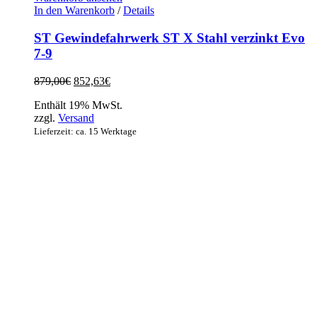
In den Warenkorb
/
Details
ST Gewindefahrwerk ST X Stahl verzinkt Evo
7-9
Ursprünglicher
Aktueller
879,00
€
852,63
€
Preis
Preis
Enthält 19% MwSt.
war:
ist:
zzgl.
Versand
879,00€
852,63€.
Lieferzeit: ca. 15 Werktage