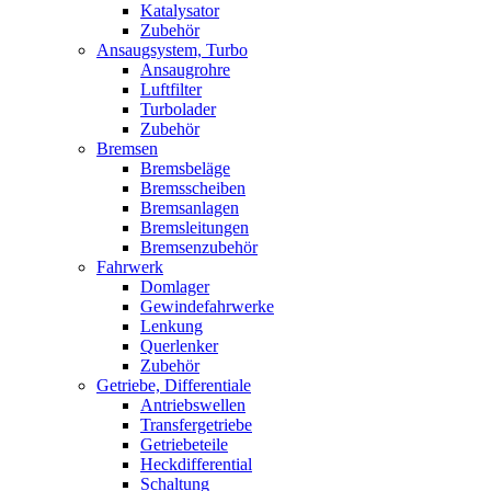
Katalysator
Zubehör
Ansaugsystem, Turbo
Ansaugrohre
Luftfilter
Turbolader
Zubehör
Bremsen
Bremsbeläge
Bremsscheiben
Bremsanlagen
Bremsleitungen
Bremsenzubehör
Fahrwerk
Domlager
Gewindefahrwerke
Lenkung
Querlenker
Zubehör
Getriebe, Differentiale
Antriebswellen
Transfergetriebe
Getriebeteile
Heckdifferential
Schaltung