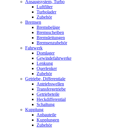
Ansaugsystem, Turbo
Luftfilter
Turbolader
Zubehör
Bremsen
Bremsbeläge
Bremsscheiben
Bremsleitungen
Bremsenzubehör
Fahrwerk
Domlager
Gewindefahrwerke
Lenkung
Querlenker
Zubehör
Getriebe, Differentiale
Antriebswellen
Transfergetriebe
Getriebeteile
Heckdifferential
Schaltung
Kupplung
Anbauteile
Kupplungen
Zubehör