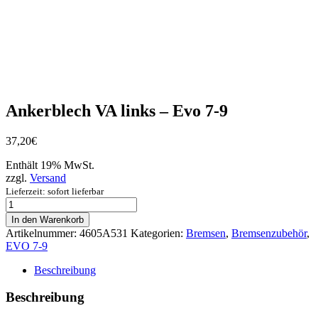
Ankerblech VA links – Evo 7-9
37,20
€
Enthält 19% MwSt.
zzgl.
Versand
Lieferzeit: sofort lieferbar
Ankerblech
VA
In den Warenkorb
links
Artikelnummer:
4605A531
Kategorien:
Bremsen
,
Bremsenzubehör
,
-
EVO 7-9
Evo
7-
Beschreibung
9
Menge
Beschreibung