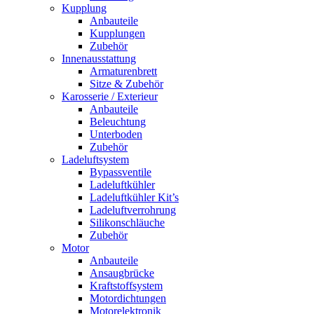
Kupplung
Anbauteile
Kupplungen
Zubehör
Innenausstattung
Armaturenbrett
Sitze & Zubehör
Karosserie / Exterieur
Anbauteile
Beleuchtung
Unterboden
Zubehör
Ladeluftsystem
Bypassventile
Ladeluftkühler
Ladeluftkühler Kit’s
Ladeluftverrohrung
Silikonschläuche
Zubehör
Motor
Anbauteile
Ansaugbrücke
Kraftstoffsystem
Motordichtungen
Motorelektronik