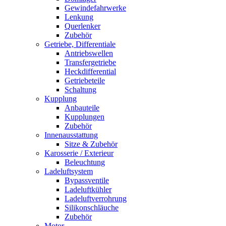
Gewindefahrwerke
Lenkung
Querlenker
Zubehör
Getriebe, Differentiale
Antriebswellen
Transfergetriebe
Heckdifferential
Getriebeteile
Schaltung
Kupplung
Anbauteile
Kupplungen
Zubehör
Innenausstattung
Sitze & Zubehör
Karosserie / Exterieur
Beleuchtung
Ladeluftsystem
Bypassventile
Ladeluftkühler
Ladeluftverrohrung
Silikonschläuche
Zubehör
Motor