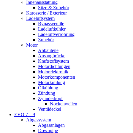
Innenausstattung
Sitze & Zubehör
Karosserie / Exterieur
Ladeluftsystem
Bypassventile
Ladeluftkühler
Ladeluftverrohrung
Zubehör
Motor
Anbauteile
Ansaugbrücke
Kraftstoffsystem
Motordichtungen
Motorelektronik
Motorkomponenten
Motorkühlung
Ölkühlung
Zündung
Zylinderkopf
Nockenwellen
Ventildeckel
EVO 7 – 9
Abgassystem
Abgasanlagen
Downpipe