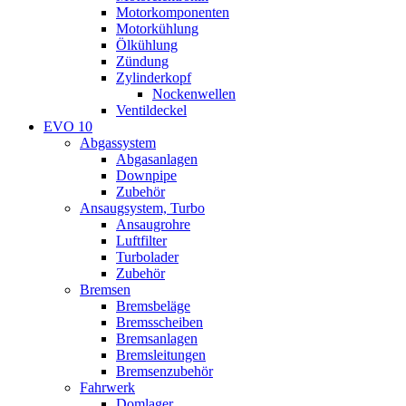
Motorkomponenten
Motorkühlung
Ölkühlung
Zündung
Zylinderkopf
Nockenwellen
Ventildeckel
EVO 10
Abgassystem
Abgasanlagen
Downpipe
Zubehör
Ansaugsystem, Turbo
Ansaugrohre
Luftfilter
Turbolader
Zubehör
Bremsen
Bremsbeläge
Bremsscheiben
Bremsanlagen
Bremsleitungen
Bremsenzubehör
Fahrwerk
Domlager