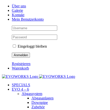
Skip
Facebook
Instagram
YouTube
Über uns
to
Galerie
content
Kontakt
Mein Benutzerkonto
Eingeloggt bleiben
Registrieren
Warenkorb
SPECIALS
EVO 4 – 6
Abgassystem
Abgasanlagen
Downpipe
Zubehör