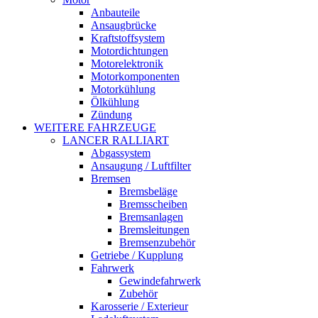
Anbauteile
Ansaugbrücke
Kraftstoffsystem
Motordichtungen
Motorelektronik
Motorkomponenten
Motorkühlung
Ölkühlung
Zündung
WEITERE FAHRZEUGE
LANCER RALLIART
Abgassystem
Ansaugung / Luftfilter
Bremsen
Bremsbeläge
Bremsscheiben
Bremsanlagen
Bremsleitungen
Bremsenzubehör
Getriebe / Kupplung
Fahrwerk
Gewindefahrwerk
Zubehör
Karosserie / Exterieur