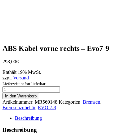
ABS Kabel vorne rechts – Evo7-9
298,00
€
Enthält 19% MwSt.
zzgl.
Versand
Lieferzeit: sofort lieferbar
ABS
Kabel
In den Warenkorb
vorne
Artikelnummer:
MR569148
Kategorien:
Bremsen
,
rechts
Bremsenzubehör
,
EVO 7-9
-
Evo7-
Beschreibung
9
Menge
Beschreibung