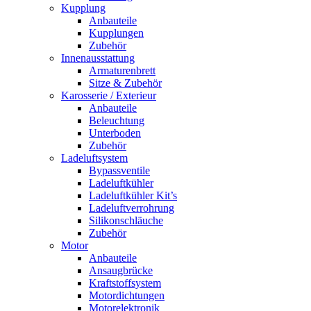
Kupplung
Anbauteile
Kupplungen
Zubehör
Innenausstattung
Armaturenbrett
Sitze & Zubehör
Karosserie / Exterieur
Anbauteile
Beleuchtung
Unterboden
Zubehör
Ladeluftsystem
Bypassventile
Ladeluftkühler
Ladeluftkühler Kit’s
Ladeluftverrohrung
Silikonschläuche
Zubehör
Motor
Anbauteile
Ansaugbrücke
Kraftstoffsystem
Motordichtungen
Motorelektronik