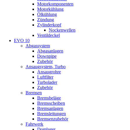
Motorkomponenten
Motorkühlung
Ölkühlung
Zündung
Zylinderkopf
Nockenwellen
Ventildeckel
EVO 10
Abgassystem
Abgasanlagen
Downpipe
Zubehör
Ansaugsystem, Turbo
Ansaugrohre
Luftfilter
Turbolader
Zubehör
Bremsen
Bremsbeläge
Bremsscheiben
Bremsanlagen
Bremsleitungen
Bremsenzubehör
Fahrwerk
Domlager