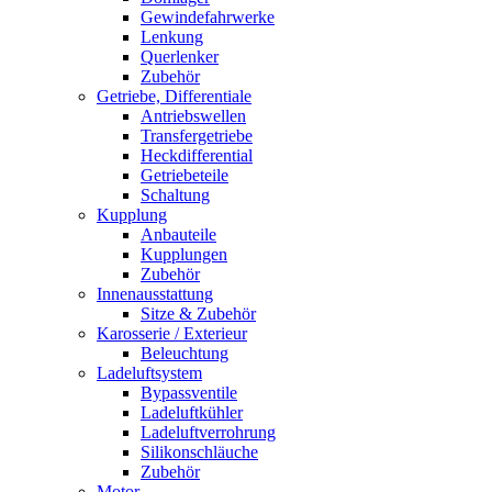
Gewindefahrwerke
Lenkung
Querlenker
Zubehör
Getriebe, Differentiale
Antriebswellen
Transfergetriebe
Heckdifferential
Getriebeteile
Schaltung
Kupplung
Anbauteile
Kupplungen
Zubehör
Innenausstattung
Sitze & Zubehör
Karosserie / Exterieur
Beleuchtung
Ladeluftsystem
Bypassventile
Ladeluftkühler
Ladeluftverrohrung
Silikonschläuche
Zubehör
Motor