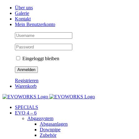
Skip
Facebook
Instagram
YouTube
Über uns
to
Galerie
content
Kontakt
Mein Benutzerkonto
Eingeloggt bleiben
Registrieren
Warenkorb
SPECIALS
EVO 4 – 6
Abgassystem
Abgasanlagen
Downpipe
Zubehör