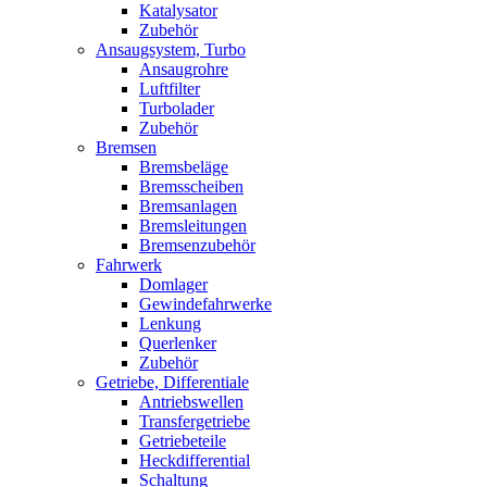
Katalysator
Zubehör
Ansaugsystem, Turbo
Ansaugrohre
Luftfilter
Turbolader
Zubehör
Bremsen
Bremsbeläge
Bremsscheiben
Bremsanlagen
Bremsleitungen
Bremsenzubehör
Fahrwerk
Domlager
Gewindefahrwerke
Lenkung
Querlenker
Zubehör
Getriebe, Differentiale
Antriebswellen
Transfergetriebe
Getriebeteile
Heckdifferential
Schaltung