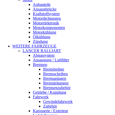
Anbauteile
Ansaugbrücke
Kraftstoffsystem
Motordichtungen
Motorelektronik
Motorkomponenten
Motorkühlung
Ölkühlung
Zündung
WEITERE FAHRZEUGE
LANCER RALLIART
Abgassystem
Ansaugung / Luftfilter
Bremsen
Bremsbeläge
Bremsscheiben
Bremsanlagen
Bremsleitungen
Bremsenzubehör
Getriebe / Kupplung
Fahrwerk
Gewindefahrwerk
Zubehör
Karosserie / Exterieur