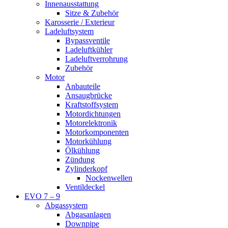
Innenausstattung
Sitze & Zubehör
Karosserie / Exterieur
Ladeluftsystem
Bypassventile
Ladeluftkühler
Ladeluftverrohrung
Zubehör
Motor
Anbauteile
Ansaugbrücke
Kraftstoffsystem
Motordichtungen
Motorelektronik
Motorkomponenten
Motorkühlung
Ölkühlung
Zündung
Zylinderkopf
Nockenwellen
Ventildeckel
EVO 7 – 9
Abgassystem
Abgasanlagen
Downpipe