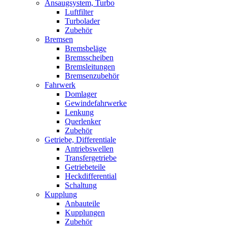
Ansaugsystem, Turbo
Luftfilter
Turbolader
Zubehör
Bremsen
Bremsbeläge
Bremsscheiben
Bremsleitungen
Bremsenzubehör
Fahrwerk
Domlager
Gewindefahrwerke
Lenkung
Querlenker
Zubehör
Getriebe, Differentiale
Antriebswellen
Transfergetriebe
Getriebeteile
Heckdifferential
Schaltung
Kupplung
Anbauteile
Kupplungen
Zubehör