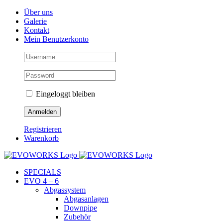
Skip
Facebook
Instagram
YouTube
Über uns
to
Galerie
content
Kontakt
Mein Benutzerkonto
Eingeloggt bleiben
Registrieren
Warenkorb
SPECIALS
EVO 4 – 6
Abgassystem
Abgasanlagen
Downpipe
Zubehör