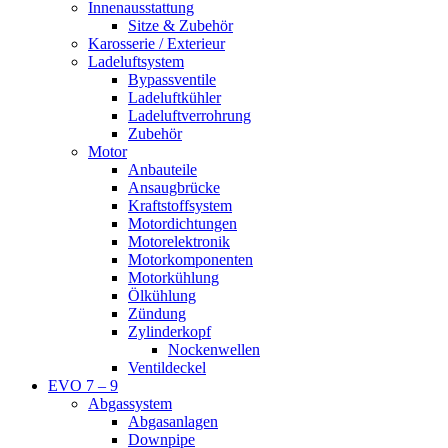
Innenausstattung
Sitze & Zubehör
Karosserie / Exterieur
Ladeluftsystem
Bypassventile
Ladeluftkühler
Ladeluftverrohrung
Zubehör
Motor
Anbauteile
Ansaugbrücke
Kraftstoffsystem
Motordichtungen
Motorelektronik
Motorkomponenten
Motorkühlung
Ölkühlung
Zündung
Zylinderkopf
Nockenwellen
Ventildeckel
EVO 7 – 9
Abgassystem
Abgasanlagen
Downpipe