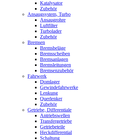
Katalysator
Zubehör
Ansaugsystem, Turbo
Ansaugrohre
Luftfilter
Turbolader
Zubehör
Bremsen
Bremsbeläge
Bremsscheiben
Bremsanlagen
Bremsleitungen
Bremsenzubehör
Fahrwerk
Domlager
Gewindefahrwerke
Lenkung
Querlenker
Zubehör
Getriebe, Differentiale
Antriebswellen
Transfergetriebe
Getriebeteile
Heckdifferential
Schaltung