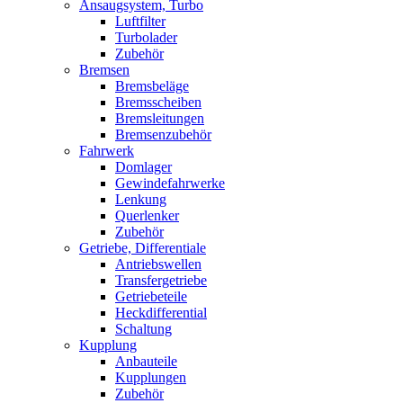
Ansaugsystem, Turbo
Luftfilter
Turbolader
Zubehör
Bremsen
Bremsbeläge
Bremsscheiben
Bremsleitungen
Bremsenzubehör
Fahrwerk
Domlager
Gewindefahrwerke
Lenkung
Querlenker
Zubehör
Getriebe, Differentiale
Antriebswellen
Transfergetriebe
Getriebeteile
Heckdifferential
Schaltung
Kupplung
Anbauteile
Kupplungen
Zubehör