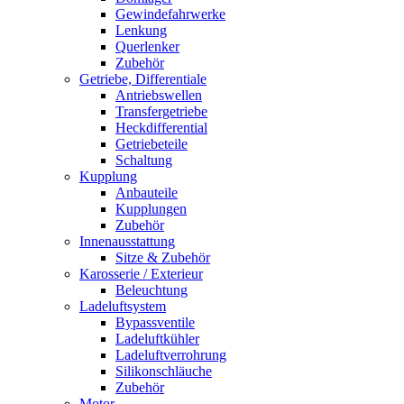
Gewindefahrwerke
Lenkung
Querlenker
Zubehör
Getriebe, Differentiale
Antriebswellen
Transfergetriebe
Heckdifferential
Getriebeteile
Schaltung
Kupplung
Anbauteile
Kupplungen
Zubehör
Innenausstattung
Sitze & Zubehör
Karosserie / Exterieur
Beleuchtung
Ladeluftsystem
Bypassventile
Ladeluftkühler
Ladeluftverrohrung
Silikonschläuche
Zubehör
Motor