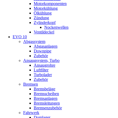
Motorkomponenten
Motorkühlung
Ölkühlung
Zündung
Zylinderkopf
Nockenwellen
Ventildeckel
EVO 10
Abgassystem
Abgasanlagen
Downpipe
Zubehör
Ansaugsystem, Turbo
Ansaugrohre
Luftfilter
Turbolader
Zubehör
Bremsen
Bremsbeläge
Bremsscheiben
Bremsanlagen
Bremsleitungen
Bremsenzubehör
Fahrwerk
Domlager