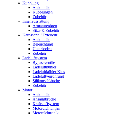
Kupplung
Anbauteile
Kupplungen
Zubehör
Innenausstattung
Armaturenbrett
Sitze & Zubehör
Karosserie / Exterieur
Anbauteile
Beleuchtung
Unterboden
Zubehör
Ladeluftsystem
Bypassventile
Ladeluftkühler
Ladeluftkühler Kit’s
Ladeluftverrohrung
Silikonschläuche
Zubehör
Motor
Anbauteile
Ansaugbrücke
Kraftstoffsystem
Motordichtungen
Motorelektronik