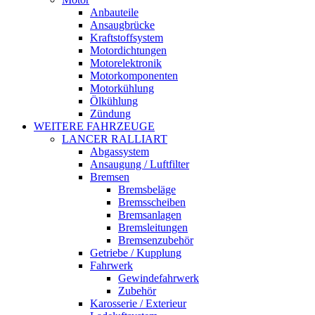
Anbauteile
Ansaugbrücke
Kraftstoffsystem
Motordichtungen
Motorelektronik
Motorkomponenten
Motorkühlung
Ölkühlung
Zündung
WEITERE FAHRZEUGE
LANCER RALLIART
Abgassystem
Ansaugung / Luftfilter
Bremsen
Bremsbeläge
Bremsscheiben
Bremsanlagen
Bremsleitungen
Bremsenzubehör
Getriebe / Kupplung
Fahrwerk
Gewindefahrwerk
Zubehör
Karosserie / Exterieur