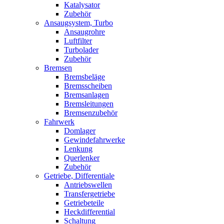
Katalysator
Zubehör
Ansaugsystem, Turbo
Ansaugrohre
Luftfilter
Turbolader
Zubehör
Bremsen
Bremsbeläge
Bremsscheiben
Bremsanlagen
Bremsleitungen
Bremsenzubehör
Fahrwerk
Domlager
Gewindefahrwerke
Lenkung
Querlenker
Zubehör
Getriebe, Differentiale
Antriebswellen
Transfergetriebe
Getriebeteile
Heckdifferential
Schaltung