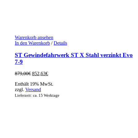
Warenkorb ansehen
In den Warenkorb
/
Details
ST Gewindefahrwerk ST X Stahl verzinkt Evo
7-9
Ursprünglicher
Aktueller
879,00
€
852,63
€
Preis
Preis
Enthält 19% MwSt.
war:
ist:
zzgl.
Versand
879,00€
852,63€.
Lieferzeit: ca. 15 Werktage