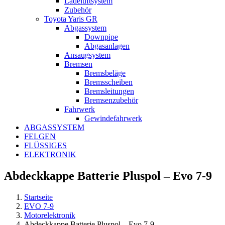
Ladeluftsystem
Zubehör
Toyota Yaris GR
Abgassystem
Downpipe
Abgasanlagen
Ansaugsystem
Bremsen
Bremsbeläge
Bremsscheiben
Bremsleitungen
Bremsenzubehör
Fahrwerk
Gewindefahrwerk
ABGASSYSTEM
FELGEN
FLÜSSIGES
ELEKTRONIK
Abdeckkappe Batterie Pluspol – Evo 7-9
Startseite
EVO 7-9
Motorelektronik
Abdeckkappe Batterie Pluspol – Evo 7-9