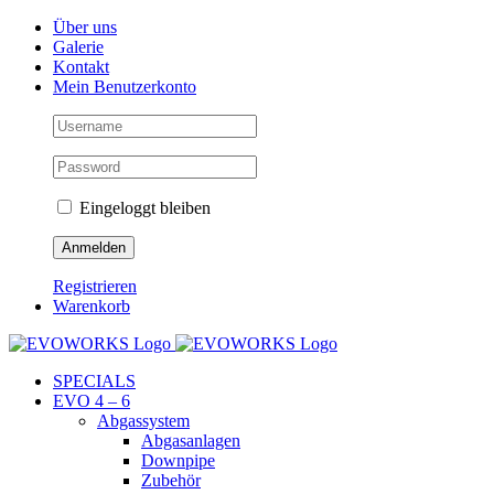
Skip
Facebook
Instagram
YouTube
Über uns
to
Galerie
content
Kontakt
Mein Benutzerkonto
Eingeloggt bleiben
Registrieren
Warenkorb
SPECIALS
EVO 4 – 6
Abgassystem
Abgasanlagen
Downpipe
Zubehör