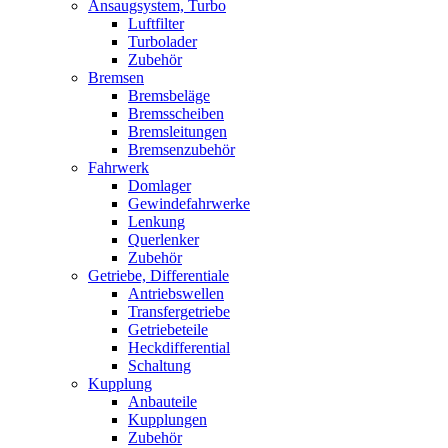
Ansaugsystem, Turbo
Luftfilter
Turbolader
Zubehör
Bremsen
Bremsbeläge
Bremsscheiben
Bremsleitungen
Bremsenzubehör
Fahrwerk
Domlager
Gewindefahrwerke
Lenkung
Querlenker
Zubehör
Getriebe, Differentiale
Antriebswellen
Transfergetriebe
Getriebeteile
Heckdifferential
Schaltung
Kupplung
Anbauteile
Kupplungen
Zubehör