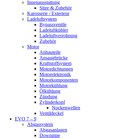
Innenausstattung
Sitze & Zubehör
Karosserie / Exterieur
Ladeluftsystem
Bypassventile
Ladeluftkühler
Ladeluftverrohrung
Zubehör
Motor
Anbauteile
Ansaugbrücke
Kraftstoffsystem
Motordichtungen
Motorelektronik
Motorkomponenten
Motorkühlung
Ölkühlung
Zündung
Zylinderkopf
Nockenwellen
Ventildeckel
EVO 7 – 9
Abgassystem
Abgasanlagen
Downpipe