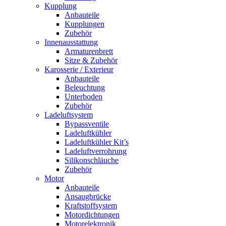
Kupplung
Anbauteile
Kupplungen
Zubehör
Innenausstattung
Armaturenbrett
Sitze & Zubehör
Karosserie / Exterieur
Anbauteile
Beleuchtung
Unterboden
Zubehör
Ladeluftsystem
Bypassventile
Ladeluftkühler
Ladeluftkühler Kit’s
Ladeluftverrohrung
Silikonschläuche
Zubehör
Motor
Anbauteile
Ansaugbrücke
Kraftstoffsystem
Motordichtungen
Motorelektronik