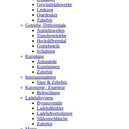
Gewindefahrwerke
Lenkung
Querlenker
Zubehör
Getriebe, Differentiale
Antriebswellen
Transfergetriebe
Heckdifferential
Getriebeteile
Schaltung
Kupplung
Anbauteile
Kupplungen
Zubehör
Innenausstattung
Sitze & Zubehör
Karosserie / Exterieur
Beleuchtung
Ladeluftsystem
Bypassventile
Ladeluftkühler
Ladeluftverrohrung
Silikonschläuche
Zubehör
Motor