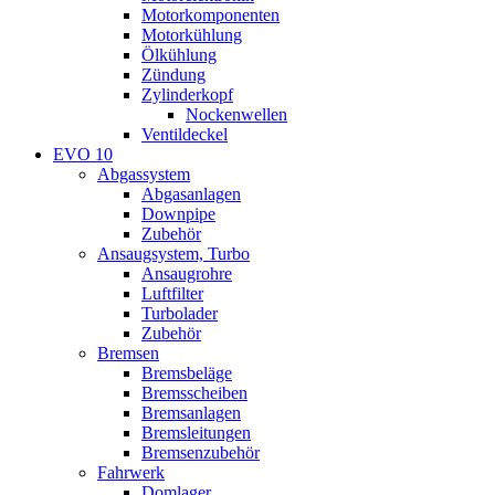
Motorkomponenten
Motorkühlung
Ölkühlung
Zündung
Zylinderkopf
Nockenwellen
Ventildeckel
EVO 10
Abgassystem
Abgasanlagen
Downpipe
Zubehör
Ansaugsystem, Turbo
Ansaugrohre
Luftfilter
Turbolader
Zubehör
Bremsen
Bremsbeläge
Bremsscheiben
Bremsanlagen
Bremsleitungen
Bremsenzubehör
Fahrwerk
Domlager