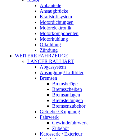
Anbauteile
Ansaugbrücke
Kraftstoffsystem
Motordichtungen
Motorelektronik
Motorkomponenten
Motorkühlung
Ölkühlung
Zündung
WEITERE FAHRZEUGE
LANCER RALLIART
Abgassystem
Ansaugung / Luftfilter
Bremsen
Bremsbeläge
Bremsscheiben
Bremsanlagen
Bremsleitungen
Bremsenzubehör
Getriebe / Kupplung
Fahrwerk
Gewindefahrwerk
Zubehör
Karosserie / Exterieur